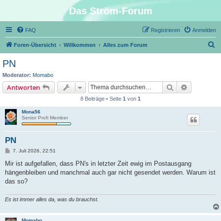
Das Ström-Forum
FAQ
Registrieren
Anmelden
S
Foren-Übersicht
Willkommen
Alles zum Forum
u
PN
c
Moderator:
Momabo
h
Suche
Erweiterte
Antworten
e
8 Beiträge • Seite
1
von
1
Mona56
Senior Profi Member
PN
B
7. Juli 2026, 22:51
e
i
Mir ist aufgefallen, dass PN's in letzter Zeit ewig im Postausgang
t
hängenbleiben und manchmal auch gar nicht gesendet werden. Warum ist
r
a
das so?
g
Es ist immer alles da, was du brauchst.
Momabo