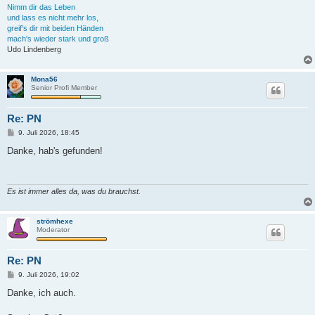
Nimm dir das Leben
und lass es nicht mehr los,
greif's dir mit beiden Händen
mach's wieder stark und groß
Udo Lindenberg
Mona56
Senior Profi Member
Re: PN
B
9. Juli 2026, 18:45
e
i
Danke, hab's gefunden!
t
r
a
g
Es ist immer alles da, was du brauchst.
strömhexe
Moderator
Re: PN
B
9. Juli 2026, 19:02
e
i
Danke, ich auch.
t
r