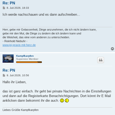
Re: PN
B
8. Juli 2026, 18:33
e
i
Ich werde nachschauen und es dann aufschreiben...
t
r
a
g
Herr, gebe mir Gelassenheit, Dinge anzunehmen, die ich nicht ändern kann,
gebe mir den Mut, die Dinge zu ändern die ich ändern kann und
die Weisheit, das eine vom anderen zu unterscheiden.
- Reinhold Niebuhr -
www.jsj-praxis-mit-herz.de
Kampfkarpfen
Supervice Member
Re: PN
B
9. Juli 2026, 10:56
e
i
Hallo ihr Lieben,
t
r
a
das ist ganz einfach. Ihr geht bei prinate Nachrichten in die Einstellungen
g
und dann auf die Registerkarte Benachrichtigungen. Dort könnt ihr E Mail
anklicken dann bekommt ihr die auch.
Liebes Grüßle Kampfkarpfen