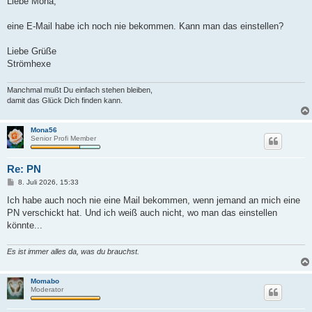
Liebe Mona,
t
r
a
eine E-Mail habe ich noch nie bekommen. Kann man das einstellen?
g
Liebe Grüße
Strömhexe
Manchmal mußt Du einfach stehen bleiben,
damit das Glück Dich finden kann.
Mona56
Senior Profi Member
Re: PN
B
8. Juli 2026, 15:33
e
i
Ich habe auch noch nie eine Mail bekommen, wenn jemand an mich eine
t
PN verschickt hat. Und ich weiß auch nicht, wo man das einstellen
r
a
könnte...
g
Es ist immer alles da, was du brauchst.
Momabo
Moderator