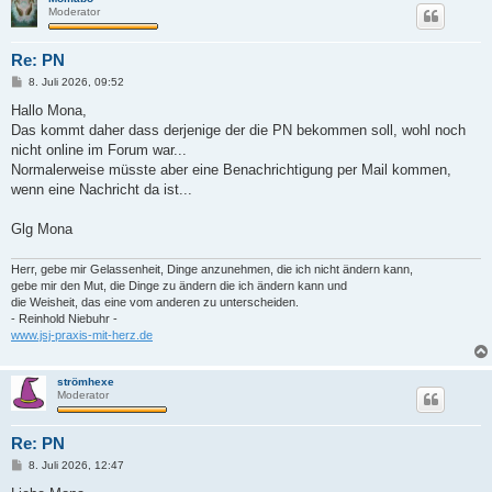
Moderator
Re: PN
B
8. Juli 2026, 09:52
e
i
Hallo Mona,
t
Das kommt daher dass derjenige der die PN bekommen soll, wohl noch
r
a
nicht online im Forum war...
g
Normalerweise müsste aber eine Benachrichtigung per Mail kommen,
wenn eine Nachricht da ist...
Glg Mona
Herr, gebe mir Gelassenheit, Dinge anzunehmen, die ich nicht ändern kann,
gebe mir den Mut, die Dinge zu ändern die ich ändern kann und
die Weisheit, das eine vom anderen zu unterscheiden.
- Reinhold Niebuhr -
www.jsj-praxis-mit-herz.de
strömhexe
Moderator
Re: PN
B
8. Juli 2026, 12:47
e
i