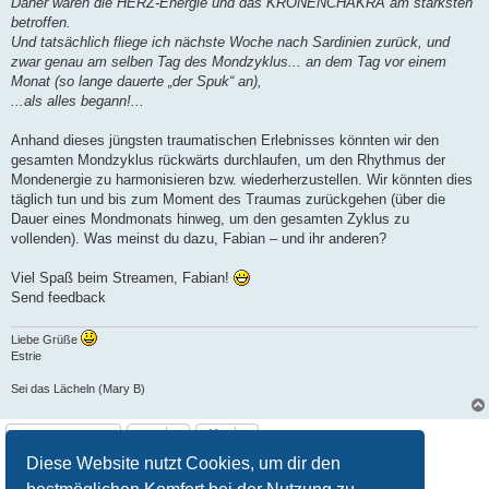
Daher waren die HERZ-Energie und das KRONENCHAKRA am stärksten
betroffen.
Und tatsächlich fliege ich nächste Woche nach Sardinien zurück, und
zwar genau am selben Tag des Mondzyklus... an dem Tag vor einem
Monat (so lange dauerte „der Spuk“ an),
...als alles begann!...
Anhand dieses jüngsten traumatischen Erlebnisses könnten wir den
gesamten Mondzyklus rückwärts durchlaufen, um den Rhythmus der
Mondenergie zu harmonisieren bzw. wiederherzustellen. Wir könnten dies
täglich tun und bis zum Moment des Traumas zurückgehen (über die
Dauer eines Mondmonats hinweg, um den gesamten Zyklus zu
vollenden). Was meinst du dazu, Fabian – und ihr anderen?
Viel Spaß beim Streamen, Fabian!
Send feedback
Liebe Grüße
Estrie
Sei das Lächeln (Mary B)
Antworten
Diese Website nutzt Cookies, um dir den
1
2
Vorherige
16 Beiträge