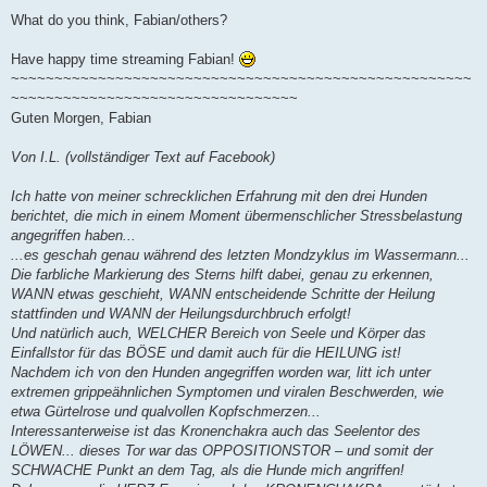
What do you think, Fabian/others?
Have happy time streaming Fabian!
~~~~~~~~~~~~~~~~~~~~~~~~~~~~~~~~~~~~~~~~~~~~~~~~~~~~~
~~~~~~~~~~~~~~~~~~~~~~~~~~~~~~~~~
Guten Morgen, Fabian
Von I.L. (vollständiger Text auf Facebook)
Ich hatte von meiner schrecklichen Erfahrung mit den drei Hunden
berichtet, die mich in einem Moment übermenschlicher Stressbelastung
angegriffen haben...
...es geschah genau während des letzten Mondzyklus im Wassermann...
Die farbliche Markierung des Sterns hilft dabei, genau zu erkennen,
WANN etwas geschieht, WANN entscheidende Schritte der Heilung
stattfinden und WANN der Heilungsdurchbruch erfolgt!
Und natürlich auch, WELCHER Bereich von Seele und Körper das
Einfallstor für das BÖSE und damit auch für die HEILUNG ist!
Nachdem ich von den Hunden angegriffen worden war, litt ich unter
extremen grippeähnlichen Symptomen und viralen Beschwerden, wie
etwa Gürtelrose und qualvollen Kopfschmerzen...
Interessanterweise ist das Kronenchakra auch das Seelentor des
LÖWEN... dieses Tor war das OPPOSITIONSTOR – und somit der
SCHWACHE Punkt an dem Tag, als die Hunde mich angriffen!