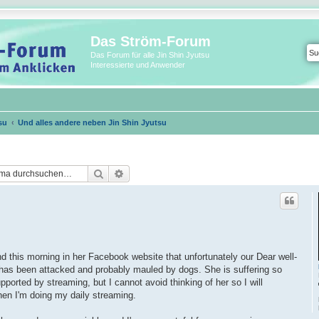
Das Ström-Forum
Das Forum für alle Jin Shin Jyutsu
Interessierte und Anwender
su
Und alles andere neben Jin Shin Jyutsu
Suche
Erweiterte Suche
find this morning in her Facebook website that unfortunately our Dear well-
i has been attacked and probably mauled by dogs. She is suffering so
pported by streaming, but I cannot avoid thinking of her so I will
hen I'm doing my daily streaming.