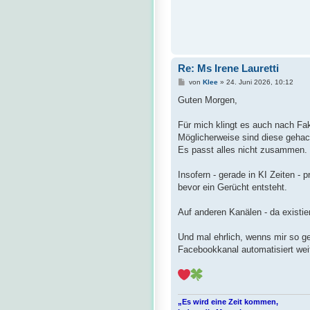
Re: Ms Irene Lauretti
B
von
Klee
»
24. Juni 2026, 10:12
e
i
Guten Morgen,
t
r
a
Für mich klingt es auch nach Fa
g
Möglicherweise sind diese gehac
Es passt alles nicht zusammen.
Insofern - gerade in KI Zeiten - p
bevor ein Gerücht entsteht.
Auf anderen Kanälen - da existier
Und mal ehrlich, wenns mir so ge
Facebookkanal automatisiert weit
„Es wird eine Zeit kommen,