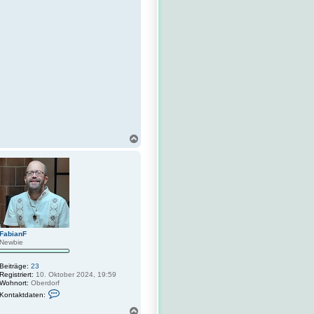
N
a
c
h
o
b
e
n
FabianF
Newbie
Beiträge:
23
Registriert:
10. Oktober 2024, 19:59
Wohnort:
Oberdorf
K
Kontaktdaten:
o
n
N