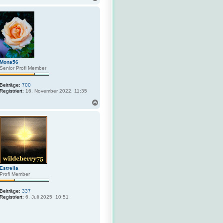
t
a
a
c
k
h
t
o
d
a
b
t
e
e
n
n
v
o
Mona56
n
Senior Profi Member
F
a
Beiträge:
700
b
Registriert:
16. November 2022, 11:35
i
a
N
n
a
F
c
h
o
b
e
n
Estrella
Profi Member
Beiträge:
337
Registriert:
6. Juli 2025, 10:51