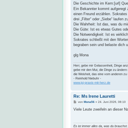
Die Geschichte im Kern:[url] Que
Ein Bekannter kommt aufgeregt z
einen Freund erzählen. Sokrates u
drei „Filter“ oder „Siebe“ laufen z
Die Wahrheit: Ist das, was du mi
Die Güte: Ist es etwas Gutes od
Die Notwendigkeit: Ist es wirklic
Sokrates schließt mit den Worte
begraben sein und belaste dich u
glg Mona
Herr, gebe mir Gelassenheit, Dinge anz
gebe mir den Mut, die Dinge zu ändern 
die Weisheit, das eine vom anderen zu
- Reinhold Niebuhr -
www.jsj-praxis-mit-herz.de
Re: Ms Irene Lauretti
B
von
Mona56
»
24. Juni 2026, 08:10
e
i
Viele Leute zweifeln an dieser Na
t
r
a
g
Es ist immer alles da, was du brauchst.