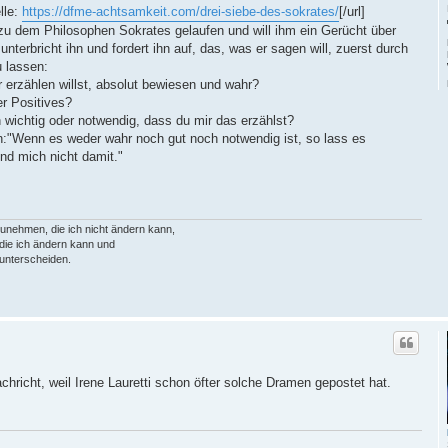
lle:
https://dfme-achtsamkeit.com/drei-siebe-des-sokrates/
[/url]
u dem Philosophen Sokrates gelaufen und will ihm ein Gerücht über
nterbricht ihn und fordert ihn auf, das, was er sagen will, zuerst durch
u lassen:
r erzählen willst, absolut bewiesen und wahr?
er Positives?
h wichtig oder notwendig, dass du mir das erzählst?
n:"Wenn es weder wahr noch gut noch notwendig ist, so lass es
nd mich nicht damit."
unehmen, die ich nicht ändern kann,
die ich ändern kann und
 unterscheiden.
chricht, weil Irene Lauretti schon öfter solche Dramen gepostet hat.