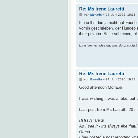
Re: Ms Irene Lauretti
B
von
Mona56
»
24. Juni 2026, 16:31
e
i
Ich selbst bin ja nicht auf Face
t
vorhin geschrieben, der Hundebis
r
a
ihrer privaten Seite schreiben, a
g
Es ist immer alles da, was du brauchst.
Re: Ms Irene Lauretti
B
von
Estrella
»
24. Juni 2026, 19:23
e
i
Good afternoon Mona56
t
r
a
I was wishing it was a fake, but 
g
Last post from Ms Lauretti, 20 m
DOG ATTACK
As I see it - it's always like that
Grund:
I had posted a post reporting w