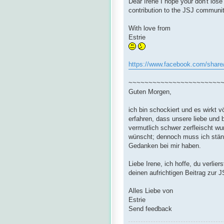
Dear Irene I hope your don't lose
contribution to the JSJ communit
With love from
Estrie
https://www.facebook.com/share/
~~~~~~~~~~~~~~~~~~~~~~~
Guten Morgen,
ich bin schockiert und es wirkt v
erfahren, dass unsere liebe und 
vermutlich schwer zerfleischt wu
wünscht; dennoch muss ich ständ
Gedanken bei mir haben.
Liebe Irene, ich hoffe, du verlier
deinen aufrichtigen Beitrag zur 
Alles Liebe von
Estrie
Send feedback