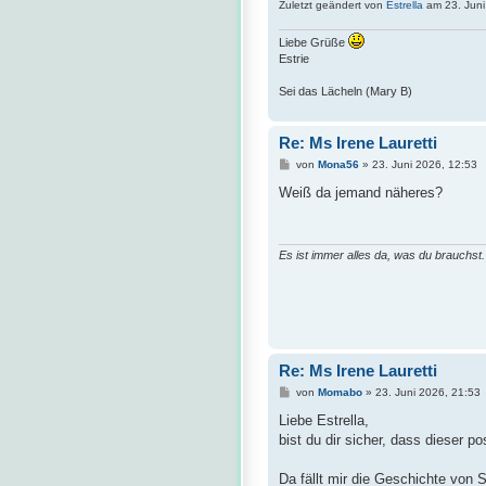
Zuletzt geändert von
Estrella
am 23. Juni
Liebe Grüße
Estrie
Sei das Lächeln (Mary B)
Re: Ms Irene Lauretti
B
von
Mona56
»
23. Juni 2026, 12:53
e
i
Weiß da jemand näheres?
t
r
a
g
Es ist immer alles da, was du brauchst.
Re: Ms Irene Lauretti
B
von
Momabo
»
23. Juni 2026, 21:53
e
i
Liebe Estrella,
t
bist du dir sicher, dass dieser p
r
a
g
Da fällt mir die Geschichte von S