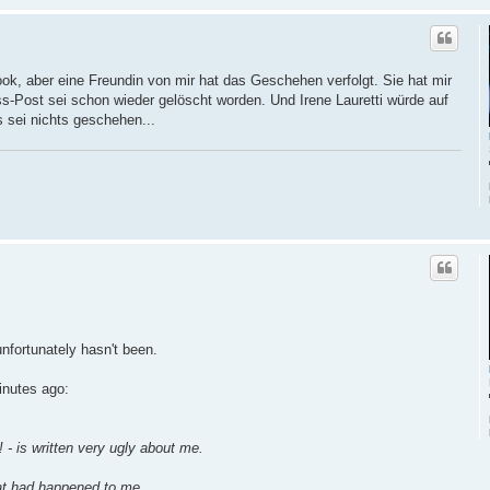
book, aber eine Freundin von mir hat das Geschehen verfolgt. Sie hat mir
s-Post sei schon wieder gelöscht worden. Und Irene Lauretti würde auf
ls sei nichts geschehen...
unfortunately hasn't been.
inutes ago:
!!! - is written very ugly about me.
hat had happened to me.