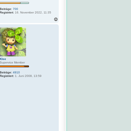
Beiträge:
700
Registriert:
16. November 2022, 11:35
N
a
c
h
o
b
e
n
Klee
Supervice Member
Beiträge:
4910
Registriert:
1. Juni 2008, 13:59