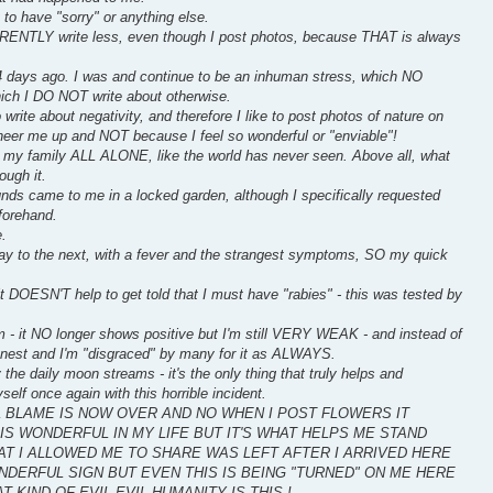
t to have "sorry" or anything else.
RRENTLY write less, even though I post photos, because THAT is always
4 days ago. I was and continue to be an inhuman stress, which NO
h I DO NOT write about otherwise.
write about negativity, and therefore I like to post photos of nature on
heer me up and NOT because I feel so wonderful or "enviable"!
in my family ALL ALONE, like the world has never seen. Above all, what
ough it.
ounds came to me in a locked garden, although I specifically requested
forehand.
e.
day to the next, with a fever and the strangest symptoms, SO my quick
t DOESN'T help to get told that I must have "rabies" - this was tested by
- it NO longer shows positive but I'm still VERY WEAK - and instead of
honest and I'm "disgraced" by many for it as ALWAYS.
he daily moon streams - it's the only thing that truly helps and
self once again with this horrible incident.
L BLAME IS NOW OVER AND NO WHEN I POST FLOWERS IT
S WONDERFUL IN MY LIFE BUT IT'S WHAT HELPS ME STAND
AT I ALLOWED ME TO SHARE WAS LEFT AFTER I ARRIVED HERE
NDERFUL SIGN BUT EVEN THIS IS BEING "TURNED" ON ME HERE
 KIND OF EVIL EVIL HUMANITY IS THIS !