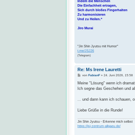
Indem die Menschen
Die Einfachheit ertragen,
Sich durch bloßes Fingerhalten
Zu harmonisieren
Und zu Heilen.“
Jiro Murai
"Jin Shin Jyutsu mit Humor"
t.me/JSJ26
(Telegram)
Re: Ms Irene Lauretti
B
von
FabianF
»
24. Juni 2026, 15:58
e
i
Meine "Lösung" wenn ich dramati
t
Ich segne das Geschehen und all
r
a
g
... und dann kann ich schauen, 
Liebe Grüße in die Runde!
Jin Shin Jyutsu - Erkenne mich selbst
https://jsj-zentrum-allgaeu.de/