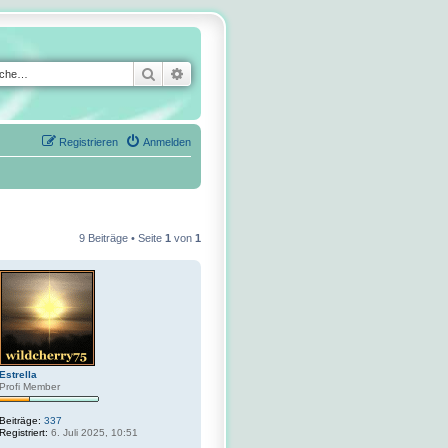
Suche
Erweiterte Suche
Registrieren
Anmelden
9 Beiträge • Seite
1
von
1
Estrella
Profi Member
Beiträge:
337
Registriert:
6. Juli 2025, 10:51