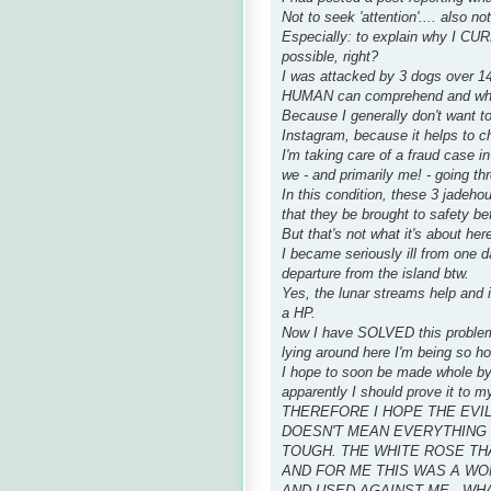
Not to seek 'attention'.... also no
Especially: to explain why I CU
possible, right?
I was attacked by 3 dogs over 1
HUMAN can comprehend and whic
Because I generally don't want to 
Instagram, because it helps to c
I'm taking care of a fraud case 
we - and primarily me! - going thr
In this condition, these 3 jadeh
that they be brought to safety be
But that's not what it's about her
I became seriously ill from one 
departure from the island btw.
Yes, the lunar streams help and i
a HP.
Now I have SOLVED this problem 
lying around here I'm being so 
I hope to soon be made whole by t
apparently I should prove it to my
THEREFORE I HOPE THE EVI
DOESN'T MEAN EVERYTHING I
TOUGH. THE WHITE ROSE TH
AND FOR ME THIS WAS A WO
AND USED AGAINST ME - WHAT