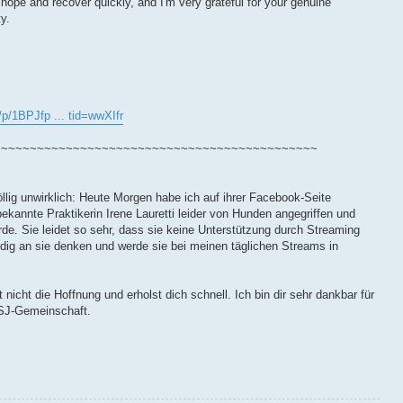
 hope and recover quickly, and I'm very grateful for your genuine
y.
p/1BPJfp ... tid=wwXIfr
~~~~~~~~~~~~~~~~~~~~~~~~~~~~~~~~~~~~~~~~~~~~~
öllig unwirklich: Heute Morgen habe ich auf ihrer Facebook-Seite
bekannte Praktikerin Irene Lauretti leider von Hunden angegriffen und
rde. Sie leidet so sehr, dass sie keine Unterstützung durch Streaming
ig an sie denken und werde sie bei meinen täglichen Streams in
st nicht die Hoffnung und erholst dich schnell. Ich bin dir sehr dankbar für
JSJ-Gemeinschaft.