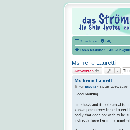
Schnellzugriff
FAQ
Foren-Übersicht
Jin Shin Jyut
Ms Irene Lauretti
Antworten
Ms Irene Lauretti
B
von
Estrella
»
23. Juni 2026, 10:09
e
i
Good Morning
t
r
a
I'm shock and it feel surreal to 
g
known practitioner Irene Laurett
badly that does not wish to be su
indirectly have her in my mind w