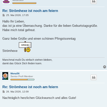
Moderator
Re: Strömhexe ist noch am feiern
B
25. Mai 2026, 17:05
e
i
Hallo Ihr Lieben,
t
das ist ja eine Überraschung. Danke für die lieben Geburtstagsgrüße.
r
a
Habe mich total gefreut.
g
Ganz liebe Grüße und einen schönen Pfingstsonntag
Strömhexe
Manchmal mußt Du einfach stehen bleiben,
damit das Glück Dich finden kann.
Mona56
Senior Profi Member
Re: Strömhexe ist noch am feiern
B
26. Mai 2026, 12:09
e
i
Nachträglich herzlichen Glückwunsch und alles Gute!
t
r
a