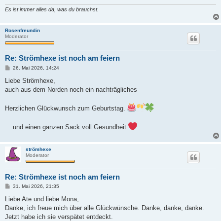
g
Es ist immer alles da, was du brauchst.
Rosenfreundin
Moderator
Re: Strömhexe ist noch am feiern
B
26. Mai 2026, 14:24
e
i
Liebe Strömhexe,
t
auch aus dem Norden noch ein nachträgliches
r
a
g
Herzlichen Glückwunsch zum Geburtstag.
... und einen ganzen Sack voll Gesundheit.
strömhexe
Moderator
Re: Strömhexe ist noch am feiern
B
31. Mai 2026, 21:35
e
i
Liebe Ate und liebe Mona,
t
Danke, ich freue mich über alle Glückwünsche. Danke, danke, danke.
r
a
Jetzt habe ich sie verspätet entdeckt.