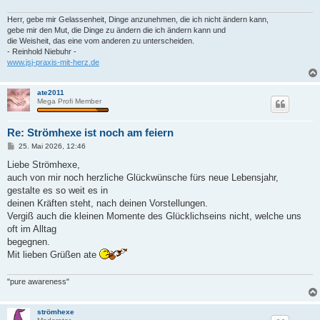
Herr, gebe mir Gelassenheit, Dinge anzunehmen, die ich nicht ändern kann,
gebe mir den Mut, die Dinge zu ändern die ich ändern kann und
die Weisheit, das eine vom anderen zu unterscheiden.
- Reinhold Niebuhr -
www.jsj-praxis-mit-herz.de
ate2011
Mega Profi Member
Re: Strömhexe ist noch am feiern
B
25. Mai 2026, 12:46
e
i
Liebe Strömhexe,
t
auch von mir noch herzliche Glückwünsche fürs neue Lebensjahr,
r
a
gestalte es so weit es in
g
deinen Kräften steht, nach deinen Vorstellungen.
Vergiß auch die kleinen Momente des Glücklichseins nicht, welche uns
oft im Alltag
begegnen.
Mit lieben Grüßen ate
"pure awareness"
strömhexe