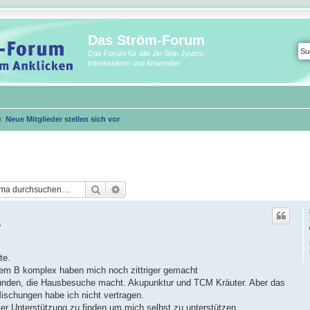
Das Ström-Forum
Das Forum für alle Jin Shin Jyutsu
Interessierte und Anwender
Neue Mitglieder stellen sich vor
Suche
Erweiterte Suche
7
te.
lem B komplex haben mich noch zittriger gemacht
efunden, die Hausbesuche macht. Akupunktur und TCM Kräuter. Aber das
Mischungen habe ich nicht vertragen.
er Unterstützung zu finden um mich selbst zu unterstützen.