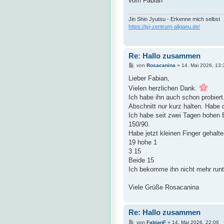
vom Fabian
Jin Shin Jyutsu - Erkenne mich selbst
https://jsj-zentrum-allgaeu.de/
Re: Hallo zusammen
B
von
Rosacanina
»
14. Mai 2026, 13:
e
i
Lieber Fabian,
t
Vielen herzlichen Dank.
r
a
Ich habe ihn auch schon probiert
g
Abschnitt nur kurz halten. Habe 
Ich habe seit zwei Tagen hohen
150/90.
Habe jetzt kleinen Finger gehalte
19 hohe 1
3 15
Beide 15
Ich bekomme ihn nicht mehr runt
Viele Grüße Rosacanina
Re: Hallo zusammen
B
von
FabianF
»
14. Mai 2026, 22:06