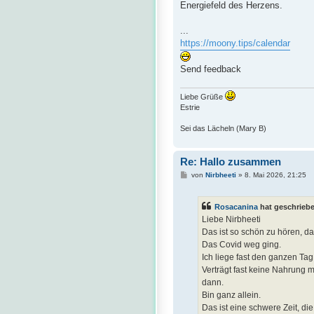
Energiefeld des Herzens.
...
https://moony.tips/calendar
Send feedback
Liebe Grüße
Estrie
Sei das Lächeln (Mary B)
Re: Hallo zusammen
B
von
Nirbheeti
»
8. Mai 2026, 21:25
e
i
t
Rosacanina
hat geschrieb
r
a
Liebe Nirbheeti
g
Das ist so schön zu hören, da
Das Covid weg ging.
Ich liege fast den ganzen Tag,
Verträgt fast keine Nahrung 
dann.
Bin ganz allein.
Das ist eine schwere Zeit, d