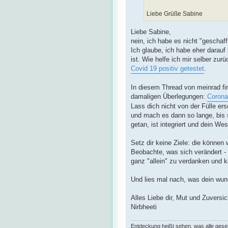
Liebe Grüße Sabine
Liebe Sabine,
nein, ich habe es nicht "geschaf
Ich glaube, ich habe eher darau
ist. Wie helfe ich mir selber zu
Covid 19 positiv getestet
.
In diesem Thread von meinrad f
damaligen Überlegungen:
Corona
Lass dich nicht von der Fülle ers
und mach es dann so lange, bis 
getan, ist integriert und dein We
Setz dir keine Ziele: die könne
Beobachte, was sich verändert - 
ganz "allein" zu verdanken und ka
Und lies mal nach, was dein wu
Alles Liebe dir, Mut und Zuversic
Nirbheeti
Entdeckung heißt sehen, was alle ges