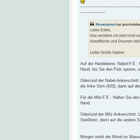
~~~~~~~~~~~~~~~~~~~~~~~
~~~~~~~~~~
Rosacanina
hat geschrieb
Liebe Estrie,
Das verstehe ich jetzt nicht s
Handfläche und Daumen str
Liebe Grüße Sabine
Auf der Handebene: Nabel-F.E.: H
Hand, bis Sie den Puls spüren, 
Oder/und der Nabel-Ankerschritt
die linke Stirn (#20), dann auf di
Für die Milz-F.E.: Halten Sie de
Hand.
Oder/und der Milz-Ankerschritt: 
Steißbein, dann auf die andere S
Morgen steht der Mond im Wasse