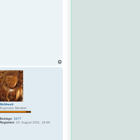
N
a
c
h
o
b
e
n
Nirbheeti
Supervice Member
Beiträge:
3477
Registriert:
10. August 2011, 18:46