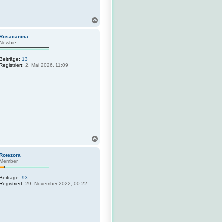
N
a
c
Rosacanina
h
Newbie
o
b
Beiträge:
13
e
Registriert:
2. Mai 2026, 11:09
n
N
a
c
Rotezora
h
Member
o
b
Beiträge:
93
e
Registriert:
29. November 2022, 00:22
n