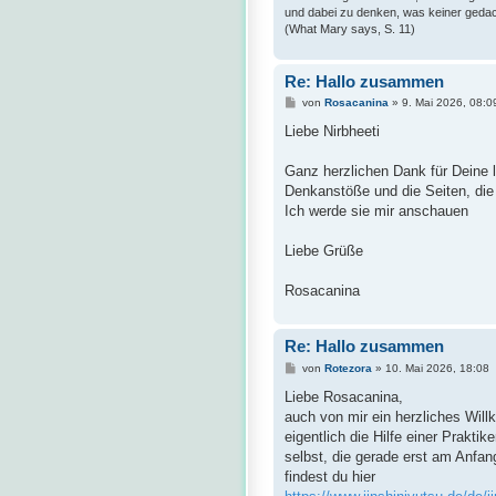
und dabei zu denken, was keiner gedac
(What Mary says, S. 11)
Re: Hallo zusammen
B
von
Rosacanina
»
9. Mai 2026, 08:0
e
i
Liebe Nirbheeti
t
r
a
Ganz herzlichen Dank für Deine 
g
Denkanstöße und die Seiten, die
Ich werde sie mir anschauen
Liebe Grüße
Rosacanina
Re: Hallo zusammen
B
von
Rotezora
»
10. Mai 2026, 18:08
e
i
Liebe Rosacanina,
t
auch von mir ein herzliches Will
r
a
eigentlich die Hilfe einer Prakti
g
selbst, die gerade erst am Anfan
findest du hier