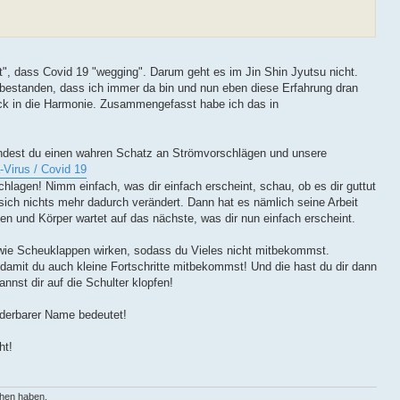
ft", dass Covid 19 "wegging". Darum geht es im Jin Shin Jyutsu nicht.
f bestanden, dass ich immer da bin und nun eben diese Erfahrung dran
rück in die Harmonie. Zusammengefasst habe ich das in
indest du einen wahren Schatz an Strömvorschlägen und unsere
-Virus / Covid 19
chlagen! Nimm einfach, was dir einfach erscheint, schau, ob es dir guttut
sich nichts mehr dadurch verändert. Dann hat es nämlich seine Arbeit
sen und Körper wartet auf das nächste, was dir nun einfach erscheint.
n wie Scheuklappen wirken, sodass du Vieles nicht mitbekommst.
damit du auch kleine Fortschritte mitbekommst! Und die hast du dir dann
nnst dir auf die Schulter klopfen!
nderbarer Name bedeutet!
ht!
ehen haben,