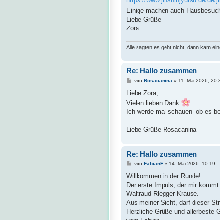
https://www.jinshinjyutsu.de/de/jin-
Einige machen auch Hausbesuche.
Liebe Grüße
Zora
Alle sagten es geht nicht, dann kam ei
Re: Hallo zusammen
B
von
Rosacanina
»
11. Mai 2026, 20:
e
i
Liebe Zora,
t
Vielen lieben Dank
r
a
Ich werde mal schauen, ob es be
g
Liebe Grüße Rosacanina
Re: Hallo zusammen
B
von
FabianF
»
14. Mai 2026, 10:19
e
i
Willkommen in der Runde!
t
Der erste Impuls, der mir kommt
r
a
Waltraud Riegger-Krause.
g
Aus meiner Sicht, darf dieser Str
Herzliche Grüße und allerbeste 