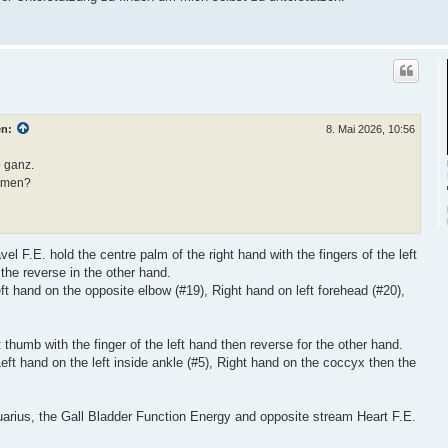
en:
8. Mai 2026, 10:56
o ganz.
ömen?
el F.E. hold the centre palm of the right hand with the fingers of the left
 the reverse in the other hand.
t hand on the opposite elbow (#19), Right hand on left forehead (#20),
 thumb with the finger of the left hand then reverse for the other hand.
ft hand on the left inside ankle (#5), Right hand on the coccyx then the
arius, the Gall Bladder Function Energy and opposite stream Heart F.E.