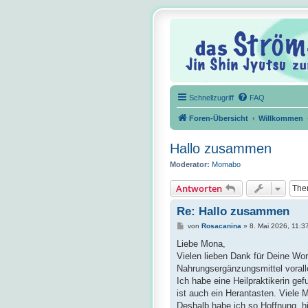
Schnellzugriff
FAQ
Foren-Übersicht
Willkommen
Hallo zusammen
Moderator:
Momabo
Antworten
Re: Hallo zusammen
B
von
Rosacanina
»
8. Mai 2026, 11:3
e
i
Liebe Mona,
t
Vielen lieben Dank für Deine Wor
r
a
Nahrungsergänzungsmittel voral
g
Ich habe eine Heilpraktikerin g
ist auch ein Herantasten. Viele 
Deshalb habe ich so Hoffnung, hi