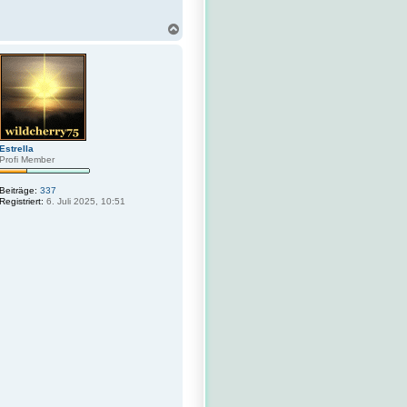
N
a
c
h
o
b
e
n
Estrella
Profi Member
Beiträge:
337
Registriert:
6. Juli 2025, 10:51