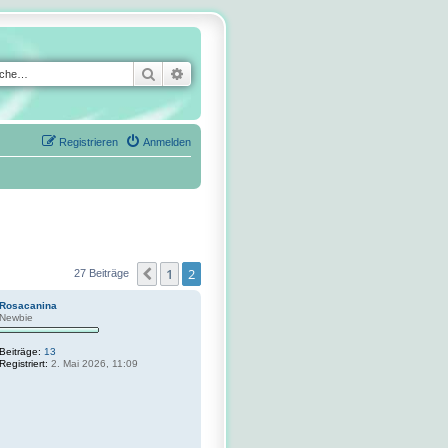
Suche
Erweiterte Suche
Registrieren
Anmelden
1
2
Vorherige
27 Beiträge
Rosacanina
Newbie
Beiträge:
13
Registriert:
2. Mai 2026, 11:09