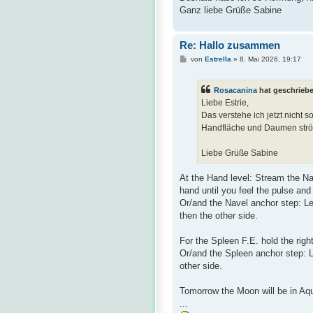
Ganz liebe Grüße Sabine
Re: Hallo zusammen
B
von
Estrella
»
8. Mai 2026, 19:17
e
i
t
Rosacanina
hat geschrieb
r
a
Liebe Estrie,
g
Das verstehe ich jetzt nicht s
Handfläche und Daumen str
Liebe Grüße Sabine
At the Hand level: Stream the Nav
hand until you feel the pulse and
Or/and the Navel anchor step: Lef
then the other side.
For the Spleen F.E. hold the right
Or/and the Spleen anchor step: Le
other side.
Tomorrow the Moon will be in Aqu
...