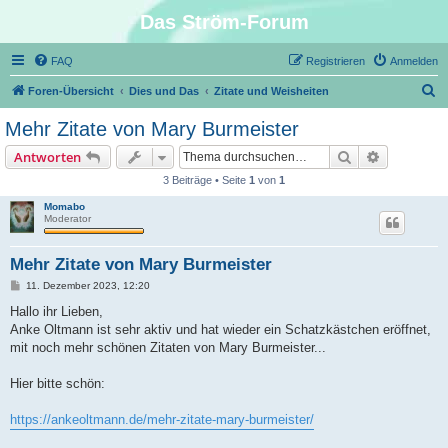
Das Ström-Forum
FAQ
Registrieren
Anmelden
S
Foren-Übersicht
Dies und Das
Zitate und Weisheiten
u
Mehr Zitate von Mary Burmeister
c
Suche
Erweiterte
Antworten
h
3 Beiträge • Seite
1
von
1
e
Momabo
Moderator
Mehr Zitate von Mary Burmeister
B
11. Dezember 2023, 12:20
e
i
Hallo ihr Lieben,
t
Anke Oltmann ist sehr aktiv und hat wieder ein Schatzkästchen eröffnet,
r
a
mit noch mehr schönen Zitaten von Mary Burmeister...
g
Hier bitte schön:
https://ankeoltmann.de/mehr-zitate-mary-burmeister/