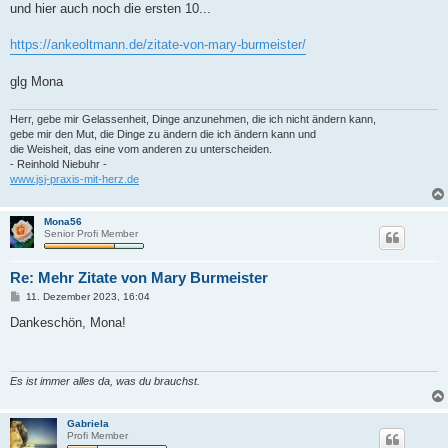
und hier auch noch die ersten 10...
https://ankeoltmann.de/zitate-von-mary-burmeister/
glg Mona
Herr, gebe mir Gelassenheit, Dinge anzunehmen, die ich nicht ändern kann,
gebe mir den Mut, die Dinge zu ändern die ich ändern kann und
die Weisheit, das eine vom anderen zu unterscheiden.
- Reinhold Niebuhr -
www.jsj-praxis-mit-herz.de
Mona56
Senior Profi Member
Re: Mehr Zitate von Mary Burmeister
B
11. Dezember 2023, 16:04
e
i
Dankeschön, Mona!
t
r
a
g
Es ist immer alles da, was du brauchst.
Gabriela
Profi Member