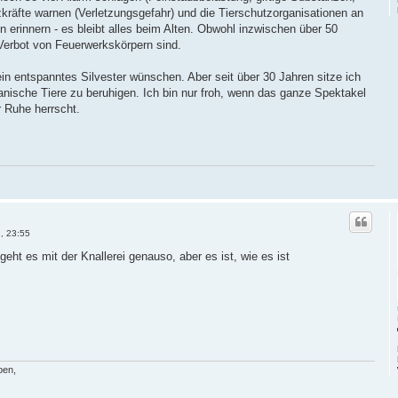
zkräfte warnen (Verletzungsgefahr) und die Tierschutzorganisationen an
n erinnern - es bleibt alles beim Alten. Obwohl inzwischen über 50
 Verbot von Feuerwerkskörpern sind.
in entspanntes Silvester wünschen. Aber seit über 30 Jahren sitze ich
anische Tiere zu beruhigen. Ich bin nur froh, wenn das ganze Spektakel
hr Ruhe herrscht.
, 23:55
 geht es mit der Knallerei genauso, aber es ist, wie es ist
ben,