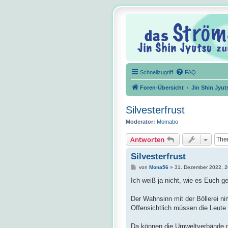
Schnellzugriff
FAQ
Foren-Übersicht
Jin Shin Jyut
Silvesterfrust
Moderator:
Momabo
Antworten
Silvesterfrust
B
von
Mona56
»
31. Dezember 2022, 2
e
i
Ich weiß ja nicht, wie es Euch ge
t
r
a
Der Wahnsinn mit der Böllerei n
g
Offensichtlich müssen die Leute
Da können die Umweltverbände no