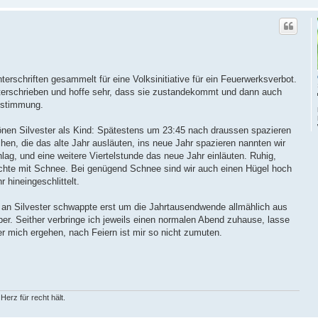
terschriften gesammelt für eine Volksinitiative für ein Feuerwerksverbot.
nterschrieben und hoffe sehr, dass sie zustandekommt und dann auch
bstimmung.
önen Silvester als Kind: Spätestens um 23:45 nach draussen spazieren
en, die das alte Jahr ausläuten, ins neue Jahr spazieren nannten wir
ag, und eine weitere Viertelstunde das neue Jahr einläuten. Ruhig,
nächte mit Schnee. Bei genügend Schnee sind wir auch einen Hügel hoch
 hineingeschlittelt.
 an Silvester schwappte erst um die Jahrtausendwende allmählich aus
er. Seither verbringe ich jeweils einen normalen Abend zuhause, lasse
r mich ergehen, nach Feiern ist mir so nicht zumuten.
erz für recht hält.