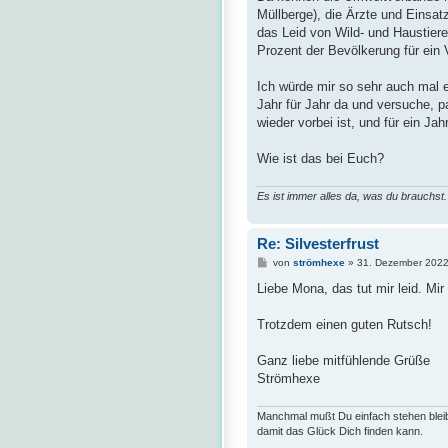
Müllberge), die Ärzte und Einsat
das Leid von Wild- und Haustiere
Prozent der Bevölkerung für ein
Ich würde mir so sehr auch mal e
Jahr für Jahr da und versuche, p
wieder vorbei ist, und für ein Ja
Wie ist das bei Euch?
Es ist immer alles da, was du brauchst.
Re: Silvesterfrust
B
von
strömhexe
»
31. Dezember 2022
e
i
Liebe Mona, das tut mir leid. Mir
t
r
a
Trotzdem einen guten Rutsch!
g
Ganz liebe mitfühlende Grüße
Strömhexe
Manchmal mußt Du einfach stehen blei
damit das Glück Dich finden kann.