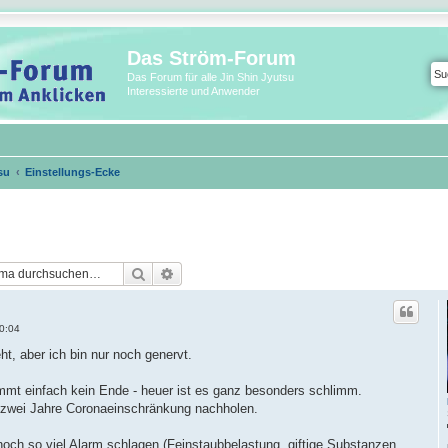
Das Ström-Forum
Das Forum für alle Jin Shin Jyutsu
Interessierte und Anwender
su
Einstellungs-Ecke
Suche
Erweiterte Suche
0:04
ht, aber ich bin nur noch genervt.
immt einfach kein Ende - heuer ist es ganz besonders schlimm.
 zwei Jahre Coronaeinschränkung nachholen.
ch so viel Alarm schlagen (Feinstaubbelastung, giftige Substanzen,