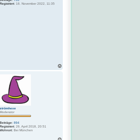
Registriert:
16. November 2022, 11:35
N
a
c
h
o
b
e
n
strömhexe
Moderator
Beiträge:
894
Registriert:
26. April 2018, 20:51
Wohnort:
Bei München
N