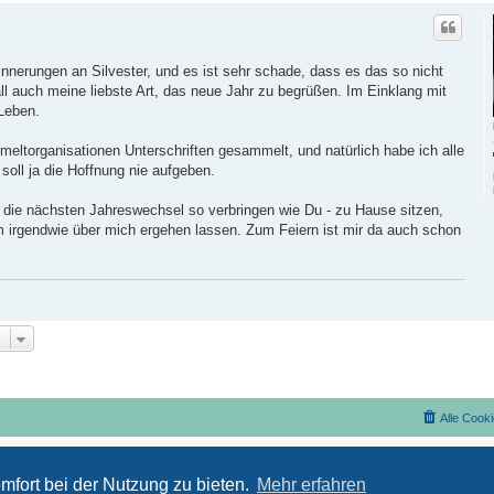
nnerungen an Silvester, und es ist sehr schade, dass es das so nicht
ll auch meine liebste Art, das neue Jahr zu begrüßen. Im Einklang mit
 Leben.
eltorganisationen Unterschriften gesammelt, und natürlich habe ich alle
soll ja die Hoffnung nie aufgeben.
 die nächsten Jahreswechsel so verbringen wie Du - zu Hause sitzen,
m irgendwie über mich ergehen lassen. Zum Feiern ist mir da auch schon
Alle Cook
Nutzungsbedingungen
Datenschutzerklärung
mfort bei der Nutzung zu bieten.
Mehr erfahren
Powered by
phpBB
® Forum Software © phpBB Limited