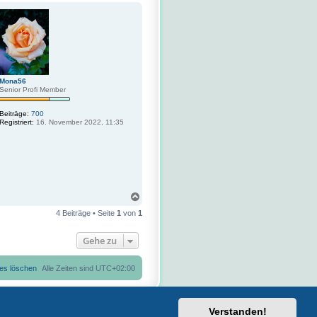
c
h
o
b
e
n
Mona56
Senior Profi Member
Beiträge:
700
Registriert:
16. November 2022, 11:35
N
a
4 Beiträge • Seite
1
von
1
c
h
o
Gehe zu
b
e
n
ies löschen
Alle Zeiten sind
UTC+02:00
Verstanden!