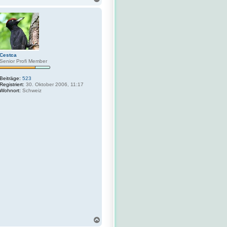
a
c
h
o
b
e
n
Cestca
Senior Profi Member
Beiträge:
523
Registriert:
30. Oktober 2006, 11:17
Wohnort:
Schweiz
N
a