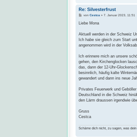
Re: Silvesterfrust
B
von
Cestca
»
7. Januar 2023, 11:51
e
i
Liebe Mona
t
r
a
Aktuell werden in der Schweiz Un
g
Ich habe sie gleich zum Start u
angenommen wird in der Volksa
Ich erinnere mich an unsere sch
gehen, den Kirchenglocken lausch
das, dann der 12-Uhr-Glockenschl
besinnlich, häufig kalte Winter
gewandert und dann ins neue Jahr
Privates Feuerwerk und Geböller
Deutschland in die Schweiz hinüb
den Lärm draussen irgendwie übe
Gruss
Cestca
Schäme dich nicht, zu sagen, was dein H