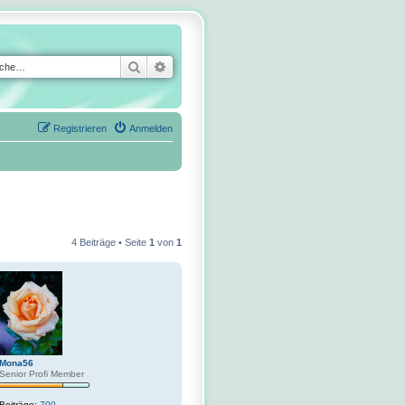
Suche
Erweiterte Suche
Registrieren
Anmelden
4 Beiträge • Seite
1
von
1
Mona56
Senior Profi Member
Beiträge:
700