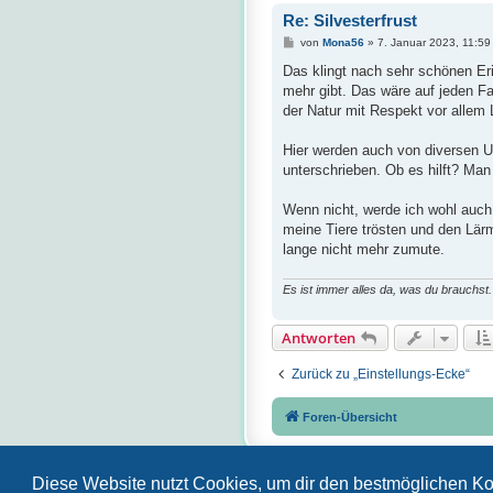
Re: Silvesterfrust
B
von
Mona56
»
7. Januar 2023, 11:59
e
i
Das klingt nach sehr schönen Eri
t
mehr gibt. Das wäre auf jeden Fa
r
a
der Natur mit Respekt vor allem
g
Hier werden auch von diversen Um
unterschrieben. Ob es hilft? Man 
Wenn nicht, werde ich wohl auch
meine Tiere trösten und den Lär
lange nicht mehr zumute.
Es ist immer alles da, was du brauchst.
Antworten
Zurück zu „Einstellungs-Ecke“
Foren-Übersicht
Diese Website nutzt Cookies, um dir den bestmöglichen Ko