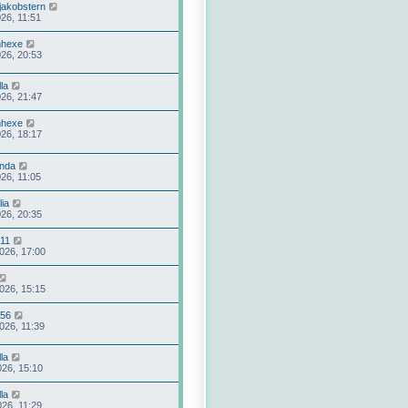
jakobstern
026, 11:51
mhexe
026, 20:53
la
026, 21:47
mhexe
026, 18:17
nda
026, 11:05
lia
026, 20:35
011
2026, 17:00
2026, 15:15
56
2026, 11:39
la
026, 15:10
la
026, 11:29