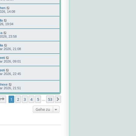
chen
2026, 14:08
la
026, 19:04
ca
2026, 23:58
lia
ar 2026, 21:08
eeti
ar 2026, 09:01
eeti
ar 2026, 22:45
mhexe
ar 2026, 21:51
Seite
1
von
53
1
2
3
4
5
53
Nächste
…
Gehe zu