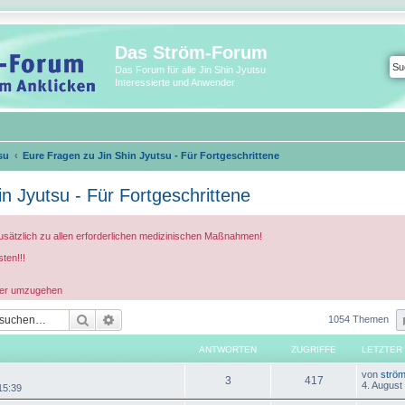
Das Ström-Forum
Das Forum für alle Jin Shin Jyutsu
Interessierte und Anwender
su
Eure Fragen zu Jin Shin Jyutsu - Für Fortgeschrittene
n Jyutsu - Für Fortgeschrittene
usätzlich zu allen erforderlichen medizinischen Maßnahmen!
ten!!!
ander umzugehen
Suche
Erweiterte Suche
1054 Themen
ANTWORTEN
ZUGRIFFE
LETZTER
L
von
strö
A
Z
3
417
e
4. August
 15:39
t
n
u