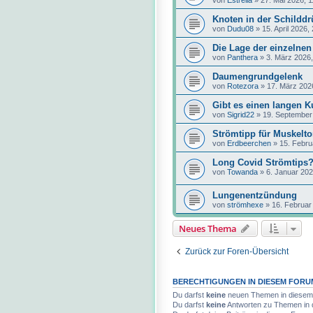
von
Estrella
»
27. Mai 2026, 1
Knoten in der Schilddr
von
Dudu08
»
15. April 2026,
Die Lage der einzelne
von
Panthera
»
3. März 2026,
Daumengrundgelenk
von
Rotezora
»
17. März 202
Gibt es einen langen K
von
Sigrid22
»
19. September
Strömtipp für Muskelt
von
Erdbeerchen
»
15. Febru
Long Covid Strömtips
von
Towanda
»
6. Januar 202
Lungenentzündung
von
strömhexe
»
16. Februar
Neues Thema
Zurück zur Foren-Übersicht
BERECHTIGUNGEN IN DIESEM FORU
Du darfst
keine
neuen Themen in diesem 
Du darfst
keine
Antworten zu Themen in 