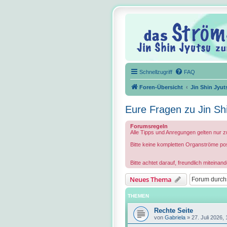
Schnellzugriff
FAQ
Foren-Übersicht
Jin Shin Jyut
Eure Fragen zu Jin Shi
Forumsregeln
Alle Tipps und Anregungen gelten nur z
Bitte keine kompletten Organströme pos
Bitte achtet darauf, freundlich mitein
Neues Thema
THEMEN
Rechte Seite
von
Gabriela
»
27. Juli 2026,