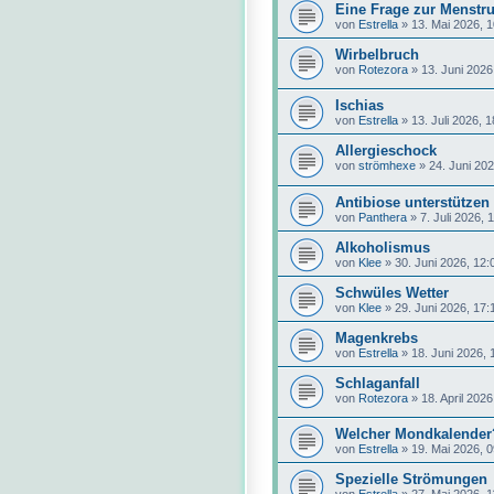
Eine Frage zur Menstru
von
Estrella
»
13. Mai 2026, 1
Wirbelbruch
von
Rotezora
»
13. Juni 2026
Ischias
von
Estrella
»
13. Juli 2026, 
Allergieschock
von
strömhexe
»
24. Juni 202
Antibiose unterstützen
von
Panthera
»
7. Juli 2026, 
Alkoholismus
von
Klee
»
30. Juni 2026, 12:
Schwüles Wetter
von
Klee
»
29. Juni 2026, 17:
Magenkrebs
von
Estrella
»
18. Juni 2026, 
Schlaganfall
von
Rotezora
»
18. April 2026
Welcher Mondkalender
von
Estrella
»
19. Mai 2026, 0
Spezielle Strömungen