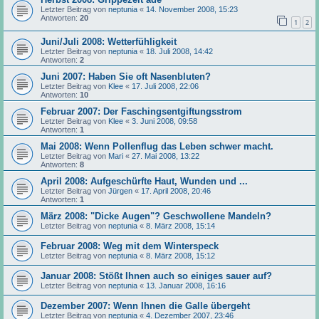
Letzter Beitrag von
neptunia
«
14. November 2008, 15:23
Antworten:
20
1
2
Juni/Juli 2008: Wetterfühligkeit
Letzter Beitrag von
neptunia
«
18. Juli 2008, 14:42
Antworten:
2
Juni 2007: Haben Sie oft Nasenbluten?
Letzter Beitrag von
Klee
«
17. Juli 2008, 22:06
Antworten:
10
Februar 2007: Der Faschingsentgiftungsstrom
Letzter Beitrag von
Klee
«
3. Juni 2008, 09:58
Antworten:
1
Mai 2008: Wenn Pollenflug das Leben schwer macht.
Letzter Beitrag von
Mari
«
27. Mai 2008, 13:22
Antworten:
8
April 2008: Aufgeschürfte Haut, Wunden und ...
Letzter Beitrag von
Jürgen
«
17. April 2008, 20:46
Antworten:
1
März 2008: "Dicke Augen"? Geschwollene Mandeln?
Letzter Beitrag von
neptunia
«
8. März 2008, 15:14
Februar 2008: Weg mit dem Winterspeck
Letzter Beitrag von
neptunia
«
8. März 2008, 15:12
Januar 2008: Stößt Ihnen auch so einiges sauer auf?
Letzter Beitrag von
neptunia
«
13. Januar 2008, 16:16
Dezember 2007: Wenn Ihnen die Galle übergeht
Letzter Beitrag von
neptunia
«
4. Dezember 2007, 23:46