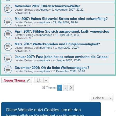
November 2007: Ohrenschmerzen-Wetter
Letzter Beitrag von
Andrea
«
9. November 2007, 21:22
Antworten:
6
Mai 2007: Haben Sie zuviel Stress oder sind schwerfällig?
Letzter Beitrag von
neptunia
«
21. Mai 2007, 16:14
Antworten:
4
April 2007: Fühlen Sie sich ausgebrannt, kraft- +energielos
Letzter Beitrag von
moorhexe
«
19. April 2007, 11:45
Antworten:
9
März 2007: Wetterkapriolen und Frühjahrsmüdigkeit?
Letzter Beitrag von
moorhexe
«
1. April 2007, 20:07
Antworten:
4
Januar 2007: Fast jeden hat es schon erwischt: die Grippe!
Letzter Beitrag von
neptunia
«
4. Januar 2007, 17:45
Dezember 2006: Oh du liebe Weihnachtsgans?
Letzter Beitrag von
neptunia
«
7. Dezember 2006, 00:18
Neues Thema
1
2
Nächste
33 Themen
Gehe zu
BERECHTIGUNGEN IN DIESEM FORUM
Diese Website nutzt Cookies, um dir den
Du darfst
keine
neuen Themen in diesem Forum erstellen.