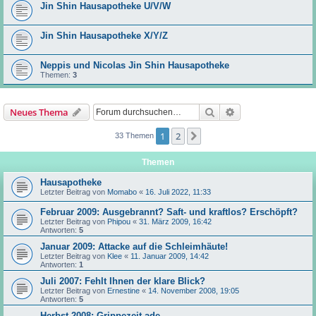
Jin Shin Hausapotheke U/V/W
Jin Shin Hausapotheke X/Y/Z
Neppis und Nicolas Jin Shin Hausapotheke
Themen:
3
Suche
Erweiterte Suche
Neues Thema
1
2
Nächste
33 Themen
Themen
Hausapotheke
Letzter Beitrag von
Momabo
«
16. Juli 2022, 11:33
Februar 2009: Ausgebrannt? Saft- und kraftlos? Erschöpft?
Letzter Beitrag von
Phipou
«
31. März 2009, 16:42
Antworten:
5
Januar 2009: Attacke auf die Schleimhäute!
Letzter Beitrag von
Klee
«
11. Januar 2009, 14:42
Antworten:
1
Juli 2007: Fehlt Ihnen der klare Blick?
Letzter Beitrag von
Ernestine
«
14. November 2008, 19:05
Antworten:
5
Herbst 2008: Grippezeit ade