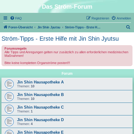
Das Ström-Forum
FAQ
Registrieren
Anmelden
S
Foren-Übersicht
Jin Shin Jyutsu
Ström-Tipps - Erste Hilfe mit Jin Shin Jyutsu
u
Ström-Tipps - Erste Hilfe mit Jin Shin Jyutsu
c
Forumsregeln
h
Alle Tipps und Anregungen gelten nur zusätzlich zu allen erforderlichen medizinischen
Maßnahmen!
e
Bitte keine kompletten Organströme posten!!!
Forum
Jin Shin Hausapotheke A
Themen:
10
Jin Shin Hausapotheke B
Themen:
10
Jin Shin Hausapotheke C
Themen:
1
Jin Shin Hausapotheke D
Themen:
4
Jin Shin Hausapotheke E