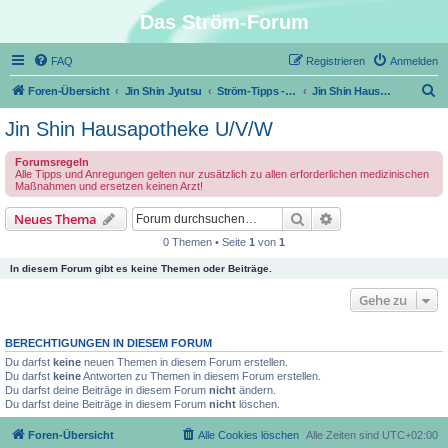
Das Ström-Forum
FAQ
Registrieren
Anmelden
S
Foren-Übersicht
Jin Shin Jyutsu
Ström-Tipps - Erste Hilfe mit Jin Shin Jyutsu
Jin Shin Hausapotheke U/V/W
u
Jin Shin Hausapotheke U/V/W
c
Forumsregeln
h
Alle Tipps und Anregungen gelten nur zusätzlich zu allen erforderlichen medizinischen
Maßnahmen und ersetzen keinen Arzt!
e
Suche
Erweiterte Suche
Neues Thema
0 Themen • Seite
1
von
1
In diesem Forum gibt es keine Themen oder Beiträge.
Gehe zu
BERECHTIGUNGEN IN DIESEM FORUM
Du darfst
keine
neuen Themen in diesem Forum erstellen.
Du darfst
keine
Antworten zu Themen in diesem Forum erstellen.
Du darfst deine Beiträge in diesem Forum
nicht
ändern.
Du darfst deine Beiträge in diesem Forum
nicht
löschen.
Foren-Übersicht
Alle Cookies löschen
Alle Zeiten sind
UTC+02:00