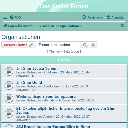
Das Ström-Forum
FAQ
Registrieren
Anmelden
S
Foren-Übersicht
JSJ Medien
Organisationen
u
Organisationen
c
Suche
Erweiterte Suche
Neues Thema
h
5 Themen • Seite
1
von
1
e
Themen
Jin Shin Jyutsu Verein
Letzter Beitrag von
RuthHeile
«
23. März 2025, 13:44
Antworten:
6
Jin Shin Guild
Letzter Beitrag von
AnnSophie
«
6. Juni 2021, 14:59
Antworten:
14
Weihnachtsquiz vom Europabüro
Letzter Beitrag von
Momabo
«
9. Dezember 2020, 15:05
21. Oktober alljährlicher InternationalerTag des Jin Shin
Jyutsu.
Letzter Beitrag von
Amélie
«
22. Oktober 2020, 12:07
Antworten:
10
JSJ Broschüre vom Europa Büro in Bonn