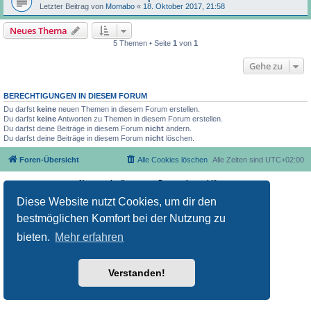
Letzter Beitrag von
Momabo
«
18. Oktober 2017, 21:58
Neues Thema
5 Themen • Seite
1
von
1
Gehe zu
BERECHTIGUNGEN IN DIESEM FORUM
Du darfst
keine
neuen Themen in diesem Forum erstellen.
Du darfst
keine
Antworten zu Themen in diesem Forum erstellen.
Du darfst deine Beiträge in diesem Forum
nicht
ändern.
Du darfst deine Beiträge in diesem Forum
nicht
löschen.
Foren-Übersicht
Alle Cookies löschen
Alle Zeiten sind
UTC+02:00
Nutzungsbedingungen
Datenschutzerklärung
Powered by
phpBB
® Forum Software © phpBB Limited
Deutsche Übersetzung durch
phpBB.de
Diese Website nutzt Cookies, um dir den
bestmöglichen Komfort bei der Nutzung zu
bieten.
Mehr erfahren
Verstanden!