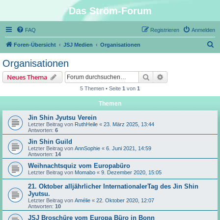
Das Ström-Forum
FAQ
Registrieren
Anmelden
S
Foren-Übersicht
JSJ Medien
Organisationen
u
Organisationen
c
Suche
Erweiterte Suche
Neues Thema
h
5 Themen • Seite
1
von
1
e
Themen
Jin Shin Jyutsu Verein
Letzter Beitrag von
RuthHeile
«
23. März 2025, 13:44
Antworten:
6
Jin Shin Guild
Letzter Beitrag von
AnnSophie
«
6. Juni 2021, 14:59
Antworten:
14
Weihnachtsquiz vom Europabüro
Letzter Beitrag von
Momabo
«
9. Dezember 2020, 15:05
21. Oktober alljährlicher InternationalerTag des Jin Shin
Jyutsu.
Letzter Beitrag von
Amélie
«
22. Oktober 2020, 12:07
Antworten:
10
JSJ Broschüre vom Europa Büro in Bonn