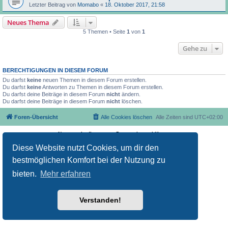
Letzter Beitrag von
Momabo
«
18. Oktober 2017, 21:58
Neues Thema
5 Themen • Seite
1
von
1
Gehe zu
BERECHTIGUNGEN IN DIESEM FORUM
Du darfst
keine
neuen Themen in diesem Forum erstellen.
Du darfst
keine
Antworten zu Themen in diesem Forum erstellen.
Du darfst deine Beiträge in diesem Forum
nicht
ändern.
Du darfst deine Beiträge in diesem Forum
nicht
löschen.
Foren-Übersicht
Alle Cookies löschen
Alle Zeiten sind
UTC+02:00
Nutzungsbedingungen
Datenschutzerklärung
Powered by
phpBB
® Forum Software © phpBB Limited
Deutsche Übersetzung durch
phpBB.de
Diese Website nutzt Cookies, um dir den
bestmöglichen Komfort bei der Nutzung zu
bieten.
Mehr erfahren
Verstanden!