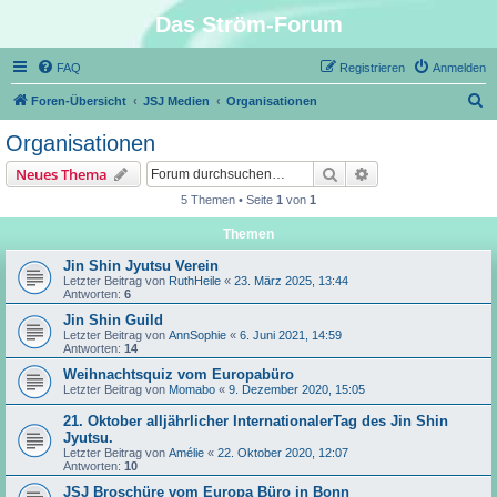
Das Ström-Forum
FAQ
Registrieren
Anmelden
S
Foren-Übersicht
JSJ Medien
Organisationen
u
Organisationen
c
Suche
Erweiterte Suche
Neues Thema
h
5 Themen • Seite
1
von
1
e
Themen
Jin Shin Jyutsu Verein
Letzter Beitrag von
RuthHeile
«
23. März 2025, 13:44
Antworten:
6
Jin Shin Guild
Letzter Beitrag von
AnnSophie
«
6. Juni 2021, 14:59
Antworten:
14
Weihnachtsquiz vom Europabüro
Letzter Beitrag von
Momabo
«
9. Dezember 2020, 15:05
21. Oktober alljährlicher InternationalerTag des Jin Shin
Jyutsu.
Letzter Beitrag von
Amélie
«
22. Oktober 2020, 12:07
Antworten:
10
JSJ Broschüre vom Europa Büro in Bonn