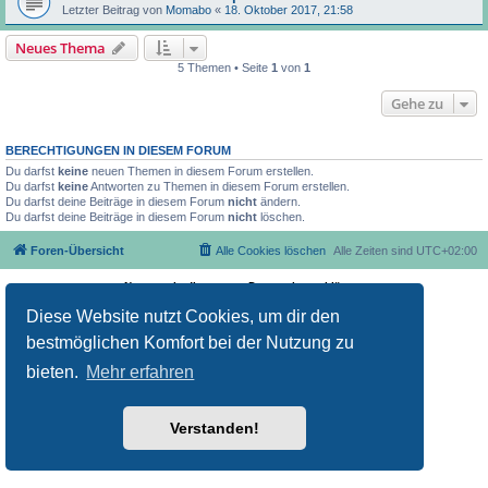
Letzter Beitrag von
Momabo
«
18. Oktober 2017, 21:58
Neues Thema
5 Themen • Seite
1
von
1
Gehe zu
BERECHTIGUNGEN IN DIESEM FORUM
Du darfst
keine
neuen Themen in diesem Forum erstellen.
Du darfst
keine
Antworten zu Themen in diesem Forum erstellen.
Du darfst deine Beiträge in diesem Forum
nicht
ändern.
Du darfst deine Beiträge in diesem Forum
nicht
löschen.
Foren-Übersicht
Alle Cookies löschen
Alle Zeiten sind
UTC+02:00
Nutzungsbedingungen
Datenschutzerklärung
Powered by
phpBB
® Forum Software © phpBB Limited
Deutsche Übersetzung durch
phpBB.de
Diese Website nutzt Cookies, um dir den
bestmöglichen Komfort bei der Nutzung zu
bieten.
Mehr erfahren
Verstanden!