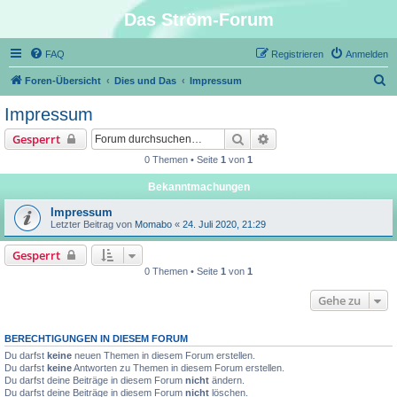
Das Ström-Forum
FAQ
Registrieren
Anmelden
S
Foren-Übersicht
Dies und Das
Impressum
u
Impressum
c
Suche
Erweiterte Suche
Gesperrt
h
0 Themen • Seite
1
von
1
e
Bekanntmachungen
Impressum
Letzter Beitrag von
Momabo
«
24. Juli 2020, 21:29
Gesperrt
0 Themen • Seite
1
von
1
Gehe zu
BERECHTIGUNGEN IN DIESEM FORUM
Du darfst
keine
neuen Themen in diesem Forum erstellen.
Du darfst
keine
Antworten zu Themen in diesem Forum erstellen.
Du darfst deine Beiträge in diesem Forum
nicht
ändern.
Du darfst deine Beiträge in diesem Forum
nicht
löschen.