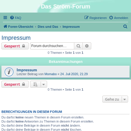
Das Ström-Forum
FAQ
Registrieren
Anmelden
S
Foren-Übersicht
Dies und Das
Impressum
u
Impressum
c
Suche
Erweiterte Suche
Gesperrt
h
0 Themen • Seite
1
von
1
e
Bekanntmachungen
Impressum
Letzter Beitrag von
Momabo
«
24. Juli 2020, 21:29
Gesperrt
0 Themen • Seite
1
von
1
Gehe zu
BERECHTIGUNGEN IN DIESEM FORUM
Du darfst
keine
neuen Themen in diesem Forum erstellen.
Du darfst
keine
Antworten zu Themen in diesem Forum erstellen.
Du darfst deine Beiträge in diesem Forum
nicht
ändern.
Du darfst deine Beiträge in diesem Forum
nicht
löschen.