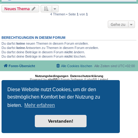
Neues Thema
4 Themen • Seite
1
von
1
Gehe zu
BERECHTIGUNGEN IN DIESEM FORUM
Du darfst
keine
neuen Themen in diesem Forum erstellen.
Du darfst
keine
Antworten zu Themen in diesem Forum erstellen.
Du darfst deine Beiträge in diesem Forum
nicht
ändern.
Du darfst deine Beiträge in diesem Forum
nicht
löschen.
Foren-Übersicht
Alle Cookies löschen
Alle Zeiten sind
UTC+02:00
Nutzungsbedingungen
Datenschutzerklärung
Powered by
phpBB
® Forum Software © phpBB Limited
Deutsche Übersetzung durch
phpBB.de
Diese Website nutzt Cookies, um dir den
bestmöglichen Komfort bei der Nutzung zu
bieten.
Mehr erfahren
Verstanden!