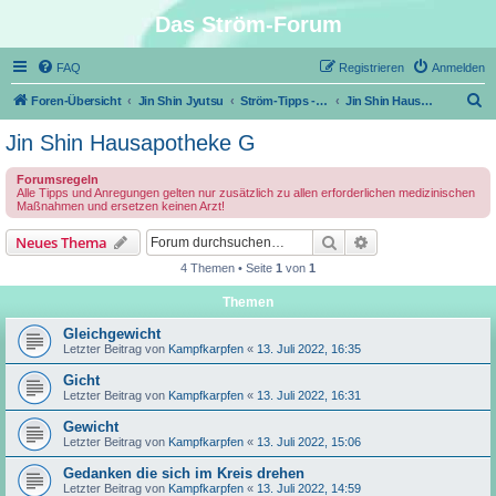
Das Ström-Forum
FAQ
Registrieren
Anmelden
S
Foren-Übersicht
Jin Shin Jyutsu
Ström-Tipps - Erste Hilfe mit Jin Shin Jyutsu
Jin Shin Hausapotheke G
u
Jin Shin Hausapotheke G
c
Forumsregeln
h
Alle Tipps und Anregungen gelten nur zusätzlich zu allen erforderlichen medizinischen
Maßnahmen und ersetzen keinen Arzt!
e
Suche
Erweiterte Suche
Neues Thema
4 Themen • Seite
1
von
1
Themen
Gleichgewicht
Letzter Beitrag von
Kampfkarpfen
«
13. Juli 2022, 16:35
Gicht
Letzter Beitrag von
Kampfkarpfen
«
13. Juli 2022, 16:31
Gewicht
Letzter Beitrag von
Kampfkarpfen
«
13. Juli 2022, 15:06
Gedanken die sich im Kreis drehen
Letzter Beitrag von
Kampfkarpfen
«
13. Juli 2022, 14:59