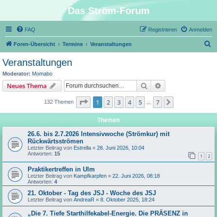
Das Ström-Forum
FAQ
Registrieren
Anmelden
S
Foren-Übersicht
Termine
Veranstaltungen
u
Veranstaltungen
c
Moderator:
Momabo
h
Suche
Erweiterte Suche
Neues Thema
e
Seite
1
von
7
1
2
3
4
5
7
Nächste
132 Themen
…
Themen
26.6. bis 2.7.2026 Intensivwoche (Strömkur) mit
Rückwärtsströmen
Letzter Beitrag von
Estrella
«
28. Juni 2026, 10:04
Antworten:
15
1
2
Praktikertreffen in Ulm
Letzter Beitrag von
Kampfkarpfen
«
22. Juni 2026, 08:18
Antworten:
4
21. Oktober - Tag des JSJ - Woche des JSJ
Letzter Beitrag von
AndreaR
«
8. Oktober 2025, 18:24
„Die 7. Tiefe Starthilfekabel-Energie. Die PRÄSENZ in