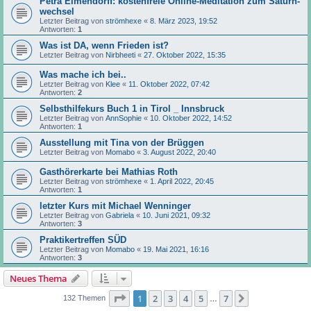
Petra Elmendorff: kostenfreie Online-Meditation zum Saturn-
wechsel
Letzter Beitrag von
strömhexe
«
8. März 2023, 19:52
Antworten:
1
Was ist DA, wenn Frieden ist?
Letzter Beitrag von
Nirbheeti
«
27. Oktober 2022, 15:35
Was mache ich bei..
Letzter Beitrag von
Klee
«
11. Oktober 2022, 07:42
Antworten:
2
Selbsthilfekurs Buch 1 in Tirol _ Innsbruck
Letzter Beitrag von
AnnSophie
«
10. Oktober 2022, 14:52
Antworten:
1
Ausstellung mit Tina von der Brüggen
Letzter Beitrag von
Momabo
«
3. August 2022, 20:40
Gasthörerkarte bei Mathias Roth
Letzter Beitrag von
strömhexe
«
1. April 2022, 20:45
Antworten:
1
letzter Kurs mit Michael Wenninger
Letzter Beitrag von
Gabriela
«
10. Juni 2021, 09:32
Antworten:
3
Praktikertreffen SÜD
Letzter Beitrag von
Momabo
«
19. Mai 2021, 16:16
Antworten:
3
Neues Thema
Seite
1
von
7
1
2
3
4
5
7
Nächste
132 Themen
…