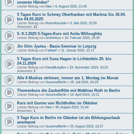
unseren Händen“
Letzter Beitrag von
Klee
«
6. August 2025, 21:06
5 Tages Kurs in Schney Oberfranken mit Martina Six 30.04.
bis 04.05.2025
Letzter Beitrag von
Rosenfreundin
«
5. Mai 2025, 22:55
Antworten:
12
5.-9.3.2025 5-Tages-Kurs mit Anita Willoughby
Letzter Beitrag von
strömhexe
«
10. Februar 2025, 18:34
Jin Shin Jyutsu - Basis-Seminar in Leipzig
Letzter Beitrag von
FabianF
«
11. Januar 2025, 21:17
5 Tages Kurs mit Susa Hagen in Lichtenfels 20. bis
24.11.2024
Letzter Beitrag von
Kampfkarpfen
«
19. November 2024, 10:25
Antworten:
3
Alle 8 Mudras strömen, immer am 1. Montag im Monat
Letzter Beitrag von
SusanneBerlin
«
18. Juli 2024, 16:19
Themenkurs die Zauberflöte mit Matthias Roth in Berlin
Letzter Beitrag von
SusanneBerlin
«
14. April 2024, 15:21
Kurs mit Gunne von Richthofen im Oktober
Letzter Beitrag von
Klee
«
30. August 2023, 21:44
Antworten:
1
5 Tage Kurs in Berlin im Oktober ist als Bildungsurlaub
anerkannt
Letzter Beitrag von
SusanneBerlin
«
25. August 2023, 10:27