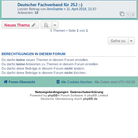
Deutscher Fachverband für JSJ :-)
Letzter Beitrag von
AnnSophie
«
11. April 2018, 21:57
Antworten:
18
1
2
Neues Thema
5 Themen • Seite
1
von
1
Gehe zu
BERECHTIGUNGEN IN DIESEM FORUM
Du darfst
keine
neuen Themen in diesem Forum erstellen.
Du darfst
keine
Antworten zu Themen in diesem Forum erstellen.
Du darfst deine Beiträge in diesem Forum
nicht
ändern.
Du darfst deine Beiträge in diesem Forum
nicht
löschen.
Foren-Übersicht
Alle Cookies löschen
Alle Zeiten sind
UTC+02:00
Nutzungsbedingungen
Datenschutzerklärung
Powered by
phpBB
® Forum Software © phpBB Limited
Deutsche Übersetzung durch
phpBB.de