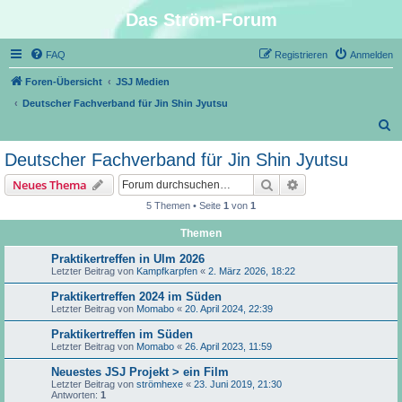
Das Ström-Forum
FAQ
Registrieren
Anmelden
Foren-Übersicht
JSJ Medien
Deutscher Fachverband für Jin Shin Jyutsu
S
u
Deutscher Fachverband für Jin Shin Jyutsu
c
Suche
Erweiterte Suche
Neues Thema
h
5 Themen • Seite
1
von
1
e
Themen
Praktikertreffen in Ulm 2026
Letzter Beitrag von
Kampfkarpfen
«
2. März 2026, 18:22
Praktikertreffen 2024 im Süden
Letzter Beitrag von
Momabo
«
20. April 2024, 22:39
Praktikertreffen im Süden
Letzter Beitrag von
Momabo
«
26. April 2023, 11:59
Neuestes JSJ Projekt > ein Film
Letzter Beitrag von
strömhexe
«
23. Juni 2019, 21:30
Antworten:
1