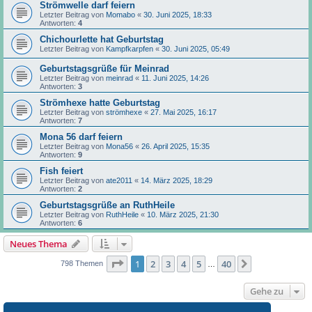
Strömwelle darf feiern
Letzter Beitrag von
Momabo
«
30. Juni 2025, 18:33
Antworten:
4
Chichourlette hat Geburtstag
Letzter Beitrag von
Kampfkarpfen
«
30. Juni 2025, 05:49
Geburtstagsgrüße für Meinrad
Letzter Beitrag von
meinrad
«
11. Juni 2025, 14:26
Antworten:
3
Strömhexe hatte Geburtstag
Letzter Beitrag von
strömhexe
«
27. Mai 2025, 16:17
Antworten:
7
Mona 56 darf feiern
Letzter Beitrag von
Mona56
«
26. April 2025, 15:35
Antworten:
9
Fish feiert
Letzter Beitrag von
ate2011
«
14. März 2025, 18:29
Antworten:
2
Geburtstagsgrüße an RuthHeile
Letzter Beitrag von
RuthHeile
«
10. März 2025, 21:30
Antworten:
6
Neues Thema
Seite
1
von
40
1
2
3
4
5
40
Nächste
798 Themen
…
Gehe zu