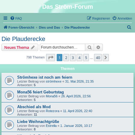
Das Ström-Forum
FAQ
Registrieren
Anmelden
S
Foren-Übersicht
Dies und Das
Die Plauderecke
u
Die Plauderecke
c
Suche
Erweiterte Suche
Neues Thema
h
e
Seite
1
von
40
1
2
3
4
5
40
Nächste
798 Themen
…
Themen
Strömhexe ist noch am feiern
Letzter Beitrag von
strömhexe
«
31. Mai 2026, 21:35
Antworten:
5
Mona56 feiert Geburtstag
Letzter Beitrag von
Mona56
«
26. April 2026, 22:56
Antworten:
5
Abschied als Mod
Letzter Beitrag von
Rotezora
«
11. April 2026, 22:40
Antworten:
11
Liebe Weihnachtgrüße
Letzter Beitrag von
Estrella
«
1. Januar 2026, 10:17
Antworten:
8