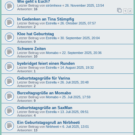
Wie geht´s Euch?
Letzter Beitrag von
strömhexe
«
26. November 2025, 13:54
Antworten:
16
1
2
In Gedenken an Tina Stümpfig
Letzter Beitrag von
Estrella
«
26. Oktober 2025, 07:57
Antworten:
2
Klee hat Geburtstag
Letzter Beitrag von
Estrella
«
30. September 2025, 20:04
Antworten:
9
Schwere Zeiten
Letzter Beitrag von
Momabo
«
22. September 2025, 20:36
Antworten:
10
byebridget feiert einen Runden
Letzter Beitrag von
Estrella
«
14. August 2025, 19:32
Antworten:
1
Geburtstagsgrüße für Varina
Letzter Beitrag von
Estrella
«
26. Juli 2025, 20:48
Antworten:
2
Burzeltagsgrüße an Momabo
Letzter Beitrag von
Momabo
«
25. Juli 2025, 17:59
Antworten:
9
Geburtstagsgrüße an SaxMan
Letzter Beitrag von
Estrella
«
13. Juli 2025, 09:51
Antworten:
4
Ein Geburtstagsgruß an Nirbheeti
Letzter Beitrag von
Nirbheeti
«
6. Juli 2025, 13:01
Antworten:
13