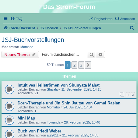
Das Ström-Forum
FAQ
Registrieren
Anmelden
S
Foren-Übersicht
JSJ Medien
JSJ-Buchvorstellungen
u
JSJ-Buchvorstellungen
c
Moderator:
Momabo
h
Suche
Erweiterte Suche
Neues Thema
e
1
2
3
Nächste
59 Themen
Themen
Intuitives Heilströmen von Shunyata Mahat
Letzter Beitrag von
Shalala
«
11. September 2025, 14:13
Antworten:
21
1
2
Dorn-Therapie und Jin Shin Jyutsu von Gamal Raslan
Letzter Beitrag von
Momabo
«
24. Juli 2025, 17:04
Antworten:
1
Mini Map
Letzter Beitrag von
Towanda
«
28. Februar 2025, 16:40
Buch von Friedl Weber
Letzter Beitrag von
ate2011
«
21. Februar 2025, 14:53