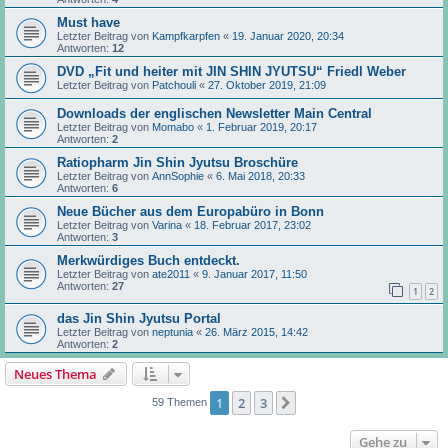
Must have
Letzter Beitrag von
Kampfkarpfen
«
19. Januar 2020, 20:34
Antworten:
12
DVD „Fit und heiter mit JIN SHIN JYUTSU“ Friedl Weber
Letzter Beitrag von
Patchouli
«
27. Oktober 2019, 21:09
Downloads der englischen Newsletter Main Central
Letzter Beitrag von
Momabo
«
1. Februar 2019, 20:17
Antworten:
2
Ratiopharm Jin Shin Jyutsu Broschüre
Letzter Beitrag von
AnnSophie
«
6. Mai 2018, 20:33
Antworten:
6
Neue Bücher aus dem Europabüro in Bonn
Letzter Beitrag von
Varina
«
18. Februar 2017, 23:02
Antworten:
3
Merkwürdiges Buch entdeckt.
Letzter Beitrag von
ate2011
«
9. Januar 2017, 11:50
Antworten:
27
1
2
das Jin Shin Jyutsu Portal
Letzter Beitrag von
neptunia
«
26. März 2015, 14:42
Antworten:
2
Neues Thema
1
2
3
Nächste
59 Themen
Gehe zu