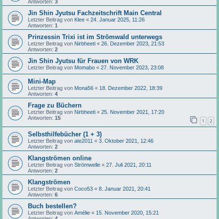
Antworten:
3
Jin Shin Jyutsu Fachzeitschrift Main Central
Letzter Beitrag von
Klee
«
24. Januar 2025, 11:26
Antworten:
1
Prinzessin Trixi ist im Strömwald unterwegs
Letzter Beitrag von
Nirbheeti
«
26. Dezember 2023, 21:53
Antworten:
2
Jin Shin Jyutsu für Frauen von WRK
Letzter Beitrag von
Momabo
«
27. November 2023, 23:08
Mini-Map
Letzter Beitrag von
Mona56
«
18. Dezember 2022, 18:39
Antworten:
4
Frage zu Büchern
Letzter Beitrag von
Nirbheeti
«
25. November 2021, 17:20
Antworten:
15
1
2
Selbsthilfebücher (1 + 3)
Letzter Beitrag von
ate2011
«
3. Oktober 2021, 12:46
Antworten:
2
Klangströmen online
Letzter Beitrag von
Strömwelle
«
27. Juli 2021, 20:11
Antworten:
2
Klangströmen
Letzter Beitrag von
Coco53
«
8. Januar 2021, 20:41
Antworten:
6
Buch bestellen?
Letzter Beitrag von
Amélie
«
15. November 2020, 15:21
Antworten:
4