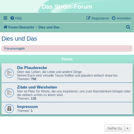
Das Ström-Forum
FAQ
Registrieren
Anmelden
S
Foren-Übersicht
Dies und Das
u
Dies und Das
c
Forumsregeln
h
e
Forum
Die Plauderecke
Über das Leben, die Liebe und andere Dinge.
Nehmt Euch eine virtuelle Tasse Kaffee und plaudert einfach drauf los.
Themen:
798
Zitate und Weisheiten
Hier ist Platz für Worte, die uns inspirieren, uns zum Nachdenken bringen oder
die einfach schön zu lesen sind.
Themen:
138
Impressum
Themen:
1
Gehe zu