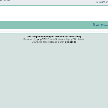
n
ä
m
t
B
t
5. März 2
a
e
h
e
z
g
i
g
e
r
t
t
e
i
e
r
e
n
ä
r
a
m
t
B
g
e
g
i
e
r
t
Alle Cook
e
r
n
ä
a
g
g
Nutzungsbedingungen
Datenschutzerklärung
Powered by
phpBB
® Forum Software © phpBB Limited
e
Deutsche Übersetzung durch
phpBB.de