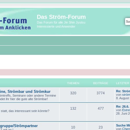
Das Ström-Forum
Das Forum für alle Jin Shin Jyutsu
Interessierte und Anwender
THEMEN
BEITRÄGE
LETZTER
L
mine, Strömbar und Strömkur
Re: Strö
T
B
320
3774
e
von
strö
römtreffs, Seminare oder andere Termine
t
8. August
det ihr hier die gute alte Strömbar!
h
e
z
t
L
Re: 26.6.
e
i
T
B
132
477
e
e
von
Estrel
 statt, das interessant sein könnte?
r
t
28. Juni 
m
t
B
h
e
z
e
t
i
e
r
e
i
e
L
gruppe/Strömpartner
Suche Mi
t
T
B
10
23
r
e
von
Cher
r
LZ mit an !