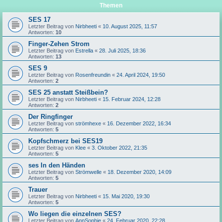
Themen
SES 17
Letzter Beitrag von
Nirbheeti
«
10. August 2025, 11:57
Antworten:
10
Finger-Zehen Strom
Letzter Beitrag von
Estrella
«
28. Juli 2025, 18:36
Antworten:
13
SES 9
Letzter Beitrag von
Rosenfreundin
«
24. April 2024, 19:50
Antworten:
2
SES 25 anstatt Steißbein?
Letzter Beitrag von
Nirbheeti
«
15. Februar 2024, 12:28
Antworten:
2
Der Ringfinger
Letzter Beitrag von
strömhexe
«
16. Dezember 2022, 16:34
Antworten:
5
Kopfschmerz bei SES19
Letzter Beitrag von
Klee
«
3. Oktober 2022, 21:35
Antworten:
5
ses In den Händen
Letzter Beitrag von
Strömwelle
«
18. Dezember 2020, 14:09
Antworten:
5
Trauer
Letzter Beitrag von
Nirbheeti
«
15. Mai 2020, 19:30
Antworten:
5
Wo liegen die einzelnen SES?
Letzter Beitrag von
AnnSophie
«
24. Februar 2020, 22:28