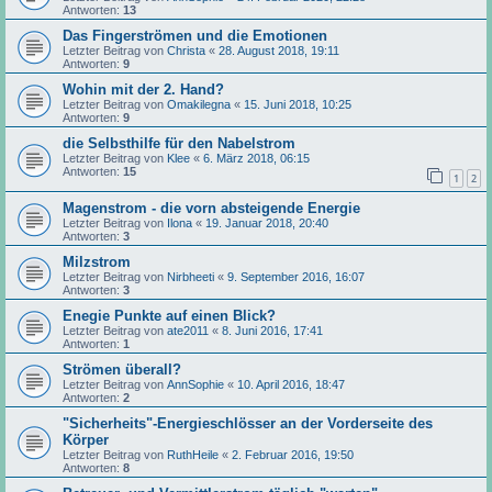
Antworten:
13
Das Fingerströmen und die Emotionen
Letzter Beitrag von
Christa
«
28. August 2018, 19:11
Antworten:
9
Wohin mit der 2. Hand?
Letzter Beitrag von
Omakilegna
«
15. Juni 2018, 10:25
Antworten:
9
die Selbsthilfe für den Nabelstrom
Letzter Beitrag von
Klee
«
6. März 2018, 06:15
Antworten:
15
1
2
Magenstrom - die vorn absteigende Energie
Letzter Beitrag von
Ilona
«
19. Januar 2018, 20:40
Antworten:
3
Milzstrom
Letzter Beitrag von
Nirbheeti
«
9. September 2016, 16:07
Antworten:
3
Enegie Punkte auf einen Blick?
Letzter Beitrag von
ate2011
«
8. Juni 2016, 17:41
Antworten:
1
Strömen überall?
Letzter Beitrag von
AnnSophie
«
10. April 2016, 18:47
Antworten:
2
"Sicherheits"-Energieschlösser an der Vorderseite des
Körper
Letzter Beitrag von
RuthHeile
«
2. Februar 2016, 19:50
Antworten:
8