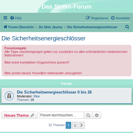
Das Ström-Forum
FAQ
Registrieren
Anmelden
S
Foren-Übersicht
Jin Shin Jyutsu
Die Sicherheitsenergieschlösser
u
Die Sicherheitsenergieschlösser
c
Forumsregeln
h
Alle Tipps und Anregungen gelten nur zusätzlich zu allen erforderlichen medizinischen
Maßnahmen!
e
Bitte keine kompletten Organströme posten!!!
Bitte achtet darauf, freundlich miteinander umzugehen
Forum
Die Sicherheitsenergieschlösser 0 bis 26
Moderator:
Klee
Themen:
26
Suche
Erweiterte Suche
Neues Thema
1
2
Nächste
32 Themen