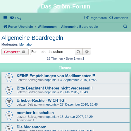
Das Ström-Forum
FAQ
Registrieren
Anmelden
S
Foren-Übersicht
Willkommen
Allgemeine Boardregeln
u
Allgemeine Boardregeln
c
Moderator:
Momabo
h
Suche
Erweiterte Suche
Gesperrt
e
15 Themen • Seite
1
von
1
Themen
KEINE Empfehlungen von Medikamenten!!!
Letzter Beitrag von
neptunia
«
3. September 2015, 12:55
Bitte Beachten! Urheber nicht vergessen!!!
Letzter Beitrag von
neptunia
«
26. Mai 2015, 13:43
Urheber-Rechte - WICHTIG!
Letzter Beitrag von
neptunia
«
27. Dezember 2010, 15:48
member freischalten
Letzter Beitrag von
neptunia
«
16. Januar 2007, 14:29
Antworten:
1
Die Moderatoren
Letzter Beitrag von
neptunia
«
30. Oktober 2005, 15:46