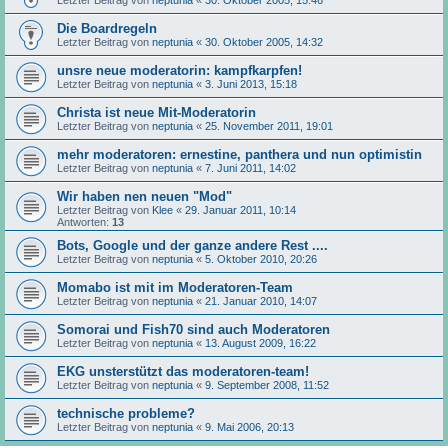
Die Boardregeln
Letzter Beitrag von
neptunia
«
30. Oktober 2005, 14:32
unsre neue moderatorin: kampfkarpfen!
Letzter Beitrag von
neptunia
«
3. Juni 2013, 15:18
Christa ist neue Mit-Moderatorin
Letzter Beitrag von
neptunia
«
25. November 2011, 19:01
mehr moderatoren: ernestine, panthera und nun optimistin
Letzter Beitrag von
neptunia
«
7. Juni 2011, 14:02
Wir haben nen neuen "Mod"
Letzter Beitrag von
Klee
«
29. Januar 2011, 10:14
Antworten:
13
Bots, Google und der ganze andere Rest ....
Letzter Beitrag von
neptunia
«
5. Oktober 2010, 20:26
Momabo ist mit im Moderatoren-Team
Letzter Beitrag von
neptunia
«
21. Januar 2010, 14:07
Somorai und Fish70 sind auch Moderatoren
Letzter Beitrag von
neptunia
«
13. August 2009, 16:22
EKG unsterstützt das moderatoren-team!
Letzter Beitrag von
neptunia
«
9. September 2008, 11:52
technische probleme?
Letzter Beitrag von
neptunia
«
9. Mai 2006, 20:13