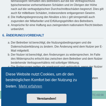
fahrlässigem Verhalten des Betreibers auf die bei Vertragsschluss
typischerweise vorhersehbaren Schäden und im Übrigen der Höhe
nach auf die vertragstypischen Durchschnittsschäden begrenzt. Dies gilt
auch für mittelbare Schäden, insbesondere entgangenen Gewinn.
Die Haftungsbegrenzung der Absätze a bis c gilt sinngemäß auch
zugunsten der Mitarbeiter und Erfüllungsgehilfen des Betreibers.
Ansprüche für eine Haftung aus zwingendem nationalem Recht bleiben
unberührt.
6. ÄNDERUNGSVORBEHALT
Der Betreiber ist berechtigt, die Nutzungsbedingungen und die
Datenschutzerklärung zu ändern. Die Änderung wird dem Nutzer per E-
Mail mitgeteilt.
Der Nutzer ist berechtigt, den Änderungen zu widersprechen. Im Falle
des Widerspruchs erlischt das zwischen dem Betreiber und dem Nutzer
bestehende Vertragsverhältnis mit sofortiger Wirkung.
Die Änderungen gelten als anerkannt und verbindlich, wenn der Nutzer
den Änderungen zugestimmt hat.
Diese Website nutzt Cookies, um dir den
Informationen über den Umgang mit deinen persönlichen Daten
bestmöglichen Komfort bei der Nutzung zu
sind in der Datenschutzerklärung enthalten.
bieten.
Mehr erfahren
Foren-Übersicht
Alle Cookies löschen
Alle Zeiten sind
UTC+02:00
Verstanden!
Nutzungsbedingungen
Datenschutzerklärung
Powered by
phpBB
® Forum Software © phpBB Limited