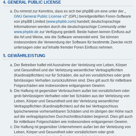
4. GENERAL PUBLIC LICENSE
Du nimmst zur Kenntnis, dass es sich bei phpBB um eine unter der „
GNU General Public License v2
“ (GPL) bereitgestellten Foren-Software
von phpBB Limited (
www.phpbb.com
) handelt; deutschsprachige
Informationen werden durch die deutschsprachige Community unter
www.phpbb.de
zur Verfügung gestellt. Beide haben keinen Einfluss auf
die Art und Weise, wie die Software verwendet wird. Sie können
insbesondere die Verwendung der Software für bestimmte Zwecke nicht
untersagen oder auf Inhalte fremder Foren Einfluss nehmen.
5. GEWÄHRLEISTUNG
Der Betreiber haftet mit Ausnahme der Verletzung von Leben, Körper
und Gesundheit und der Verletzung wesentlicher Vertragspflichten
(Kardinalpflichten) nur für Schäden, die auf ein vorsätzliches oder grob
fahrlässiges Verhalten zurückzuführen sind. Dies gilt auch für mittelbare
Folgeschäden wie insbesondere entgangenen Gewinn.
Die Haftung ist gegenüber Verbrauchern außer bei vorsätzlichem oder
grob fahrlässigem Verhalten oder bei Schäden aus der Verletzung von
Leben, Körper und Gesundheit und der Verletzung wesentlicher
Vertragspflichten (Kardinalpflichten) auf die bei Vertragsschluss
typischerweise vorhersehbaren Schäden und im übrigen der Höhe nach
auf die vertragstypischen Durchschnittsschäden begrenzt. Dies gilt auch
für mittelbare Folgeschäden wie insbesondere entgangenen Gewinn.
Die Haftung ist gegenüber Unternehmern außer bei der Verletzung von
Leben, Körper und Gesundheit oder vorsätzlichem oder grob