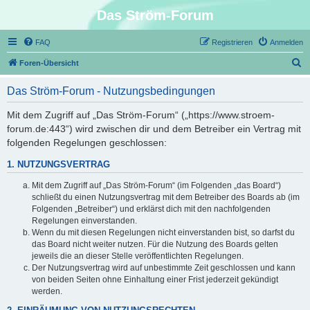
Das Ström-Forum
FAQ
Registrieren
Anmelden
S
Foren-Übersicht
u
Das Ström-Forum - Nutzungsbedingungen
c
h
Mit dem Zugriff auf „Das Ström-Forum“ („https://www.stroem-
forum.de:443“) wird zwischen dir und dem Betreiber ein Vertrag mit
e
folgenden Regelungen geschlossen:
1. NUTZUNGSVERTRAG
Mit dem Zugriff auf „Das Ström-Forum“ (im Folgenden „das Board“)
schließt du einen Nutzungsvertrag mit dem Betreiber des Boards ab (im
Folgenden „Betreiber“) und erklärst dich mit den nachfolgenden
Regelungen einverstanden.
Wenn du mit diesen Regelungen nicht einverstanden bist, so darfst du
das Board nicht weiter nutzen. Für die Nutzung des Boards gelten
jeweils die an dieser Stelle veröffentlichten Regelungen.
Der Nutzungsvertrag wird auf unbestimmte Zeit geschlossen und kann
von beiden Seiten ohne Einhaltung einer Frist jederzeit gekündigt
werden.