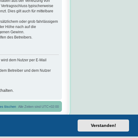
chäden aus der Verletzung von
i Vertragsschluss typischerweise
. Dies gilt auch für mittelbare
sätzlichem oder grob fahrlässigem
der Höhe nach auf die
ngenen Gewinn.
fen des Betreibers.
 wird dem Nutzer per E-Mail
n dem Betreiber und dem Nutzer
halten.
ies löschen
Alle Zeiten sind
UTC+02:00
Verstanden!