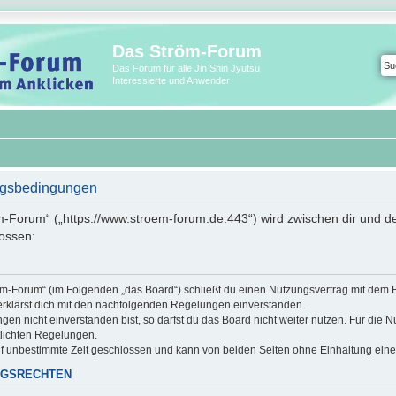
Das Ström-Forum
Das Forum für alle Jin Shin Jyutsu
Interessierte und Anwender
ngsbedingungen
m-Forum“ („https://www.stroem-forum.de:443“) wird zwischen dir und de
ossen:
röm-Forum“ (im Folgenden „das Board“) schließt du einen Nutzungsvertrag mit dem 
erklärst dich mit den nachfolgenden Regelungen einverstanden.
n nicht einverstanden bist, so darfst du das Board nicht weiter nutzen. Für die N
ntlichten Regelungen.
f unbestimmte Zeit geschlossen und kann von beiden Seiten ohne Einhaltung einer 
NGSRECHTEN