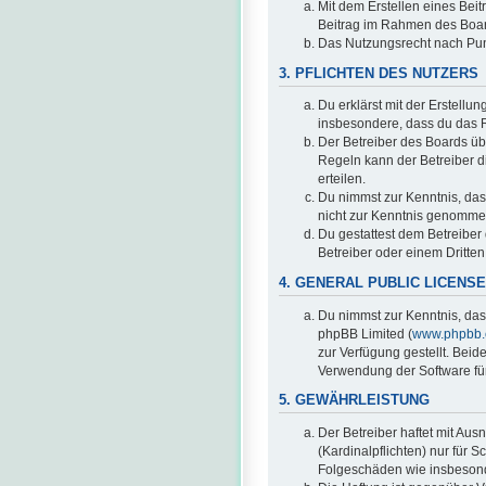
Mit dem Erstellen eines Beit
Beitrag im Rahmen des Boar
Das Nutzungsrecht nach Pun
3. PFLICHTEN DES NUTZERS
Du erklärst mit der Erstellun
insbesondere, dass du das R
Der Betreiber des Boards üb
Regeln kann der Betreiber 
erteilen.
Du nimmst zur Kenntnis, dass 
nicht zur Kenntnis genommen
Du gestattest dem Betreiber
Betreiber oder einem Dritte
4. GENERAL PUBLIC LICENSE
Du nimmst zur Kenntnis, das
phpBB Limited (
www.phpbb
zur Verfügung gestellt. Beid
Verwendung der Software für
5. GEWÄHRLEISTUNG
Der Betreiber haftet mit Au
(Kardinalpflichten) nur für S
Folgeschäden wie insbeson