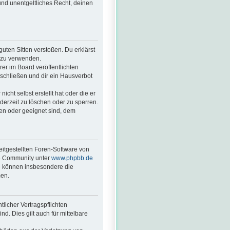
 und unentgeltliches Recht, deinen
guten Sitten verstoßen. Du erklärst
. zu verwenden.
r im Board veröffentlichten
schließen und dir ein Hausverbot
cht selbst erstellt hat oder die er
derzeit zu löschen oder zu sperren.
ßen oder geeignet sind, dem
eitgestellten Foren-Software von
ge Community unter
www.phpbb.de
ie können insbesondere die
men.
licher Vertragspflichten
nd. Dies gilt auch für mittelbare