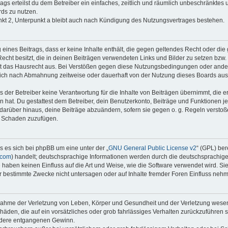
rags erteilst du dem Betreiber ein einfaches, zeitlich und räumlich unbeschränktes
ds zu nutzen.
kt 2, Unterpunkt a bleibt auch nach Kündigung des Nutzungsvertrages bestehen.
g eines Beitrags, dass er keine Inhalte enthält, die gegen geltendes Recht oder die 
echt besitzt, die in deinen Beiträgen verwendeten Links und Bilder zu setzen bzw
t das Hausrecht aus. Bei Verstößen gegen diese Nutzungsbedingungen oder andere
dich nach Abmahnung zeitweise oder dauerhaft von der Nutzung dieses Boards aus
der Betreiber keine Verantwortung für die Inhalte von Beiträgen übernimmt, die er ni
 hat. Du gestattest dem Betreiber, dein Benutzerkonto, Beiträge und Funktionen je
 darüber hinaus, deine Beiträge abzuändern, sofern sie gegen o. g. Regeln versto
n Schaden zuzufügen.
s es sich bei phpBB um eine unter der „
GNU General Public License v2
“ (GPL) ber
.com
) handelt; deutschsprachige Informationen werden durch die deutschsprachi
e haben keinen Einfluss auf die Art und Weise, wie die Software verwendet wird. S
 bestimmte Zwecke nicht untersagen oder auf Inhalte fremder Foren Einfluss neh
snahme der Verletzung von Leben, Körper und Gesundheit und der Verletzung wesent
chäden, die auf ein vorsätzliches oder grob fahrlässiges Verhalten zurückzuführen si
dere entgangenen Gewinn.