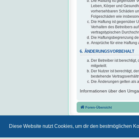
Die Haftung ist gegenüber V
Leben, Körper und Gesundheit
vorhersehbaren Schäden und 
Folgeschäden wie insbeson
Die Haftung ist gegenüber U
Verhalten des Betreibers au
vertragstypischen Durchschn
Die Haftungsbegrenzung der 
Ansprüche für eine Haftung
6. ÄNDERUNGSVORBEHALT
Der Betreiber ist berechtig
mitgeteilt.
Der Nutzer ist berechtigt, 
bestehende Vertragsverhältni
Die Änderungen gelten als 
Informationen über den Umgan
Foren-Übersicht
Diese Website nutzt Cookies, um dir den bestmöglichen Ko