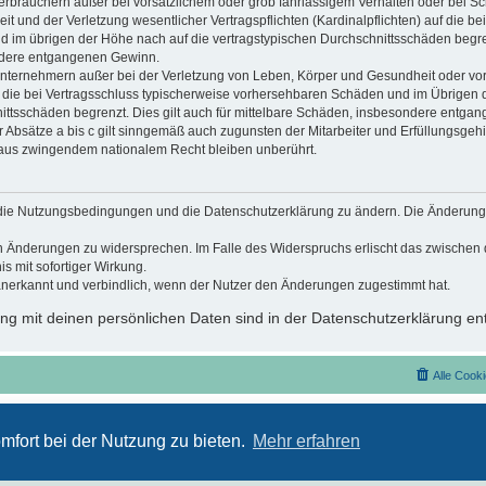
erbrauchern außer bei vorsätzlichem oder grob fahrlässigem Verhalten oder bei S
 und der Verletzung wesentlicher Vertragspflichten (Kardinalpflichten) auf die be
im übrigen der Höhe nach auf die vertragstypischen Durchschnittsschäden begrenzt
dere entgangenen Gewinn.
nternehmern außer bei der Verletzung von Leben, Körper und Gesundheit oder vor
f die bei Vertragsschluss typischerweise vorhersehbaren Schäden und im Übrigen 
ittsschäden begrenzt. Dies gilt auch für mittelbare Schäden, insbesondere entga
Absätze a bis c gilt sinngemäß auch zugunsten der Mitarbeiter und Erfüllungsgehil
 aus zwingendem nationalem Recht bleiben unberührt.
t, die Nutzungsbedingungen und die Datenschutzerklärung zu ändern. Die Änderung
den Änderungen zu widersprechen. Im Falle des Widerspruchs erlischt das zwische
s mit sofortiger Wirkung.
anerkannt und verbindlich, wenn der Nutzer den Änderungen zugestimmt hat.
g mit deinen persönlichen Daten sind in der Datenschutzerklärung ent
Alle Cook
Nutzungsbedingungen
Datenschutzerklärung
mfort bei der Nutzung zu bieten.
Mehr erfahren
Powered by
phpBB
® Forum Software © phpBB Limited
Deutsche Übersetzung durch
phpBB.de