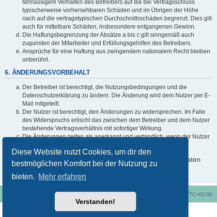
fahrlässigem Verhalten des Betreibers auf die bei Vertragsschluss
typischerweise vorhersehbaren Schäden und im Übrigen der Höhe
nach auf die vertragstypischen Durchschnittsschäden begrenzt. Dies gilt
auch für mittelbare Schäden, insbesondere entgangenen Gewinn.
Die Haftungsbegrenzung der Absätze a bis c gilt sinngemäß auch
zugunsten der Mitarbeiter und Erfüllungsgehilfen des Betreibers.
Ansprüche für eine Haftung aus zwingendem nationalem Recht bleiben
unberührt.
6. ÄNDERUNGSVORBEHALT
Der Betreiber ist berechtigt, die Nutzungsbedingungen und die
Datenschutzerklärung zu ändern. Die Änderung wird dem Nutzer per E-
Mail mitgeteilt.
Der Nutzer ist berechtigt, den Änderungen zu widersprechen. Im Falle
des Widerspruchs erlischt das zwischen dem Betreiber und dem Nutzer
bestehende Vertragsverhältnis mit sofortiger Wirkung.
Die Änderungen gelten als anerkannt und verbindlich, wenn der Nutzer
den Änderungen zugestimmt hat.
Diese Website nutzt Cookies, um dir den
Informationen über den Umgang mit deinen persönlichen Daten
bestmöglichen Komfort bei der Nutzung zu
sind in der Datenschutzerklärung enthalten.
bieten.
Mehr erfahren
Foren-Übersicht
Alle Cookies löschen
Alle Zeiten sind
UTC+02:00
Verstanden!
Nutzungsbedingungen
Datenschutzerklärung
Powered by
phpBB
® Forum Software © phpBB Limited