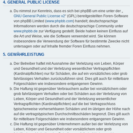
4. GENERAL PUBLIC LICENSE
Du nimmst zur Kenntnis, dass es sich bei phpBB um eine unter der „
GNU General Public License v2
“ (GPL) bereitgestellten Foren-Software
von phpBB Limited (
www.phpbb.com
) handelt; deutschsprachige
Informationen werden durch die deutschsprachige Community unter
www.phpbb.de
zur Verfügung gestellt. Beide haben keinen Einfluss auf
die Art und Weise, wie die Software verwendet wird. Sie können
insbesondere die Verwendung der Software für bestimmte Zwecke nicht
untersagen oder auf Inhalte fremder Foren Einfluss nehmen.
5. GEWÄHRLEISTUNG
Der Betreiber haftet mit Ausnahme der Verletzung von Leben, Körper
und Gesundheit und der Verletzung wesentlicher Vertragspflichten
(Kardinalpflichten) nur für Schäden, die auf ein vorsätzliches oder grob
fahrlässiges Verhalten zurückzuführen sind. Dies gilt auch für mittelbare
Folgeschäden wie insbesondere entgangenen Gewinn.
Die Haftung ist gegenüber Verbrauchern außer bei vorsätzlichem oder
grob fahrlässigem Verhalten oder bei Schäden aus der Verletzung von
Leben, Körper und Gesundheit und der Verletzung wesentlicher
Vertragspflichten (Kardinalpflichten) auf die bei Vertragsschluss
typischerweise vorhersehbaren Schäden und im übrigen der Höhe nach
auf die vertragstypischen Durchschnittsschäden begrenzt. Dies gilt auch
für mittelbare Folgeschäden wie insbesondere entgangenen Gewinn.
Die Haftung ist gegenüber Unternehmern außer bei der Verletzung von
Leben, Körper und Gesundheit oder vorsätzlichem oder grob