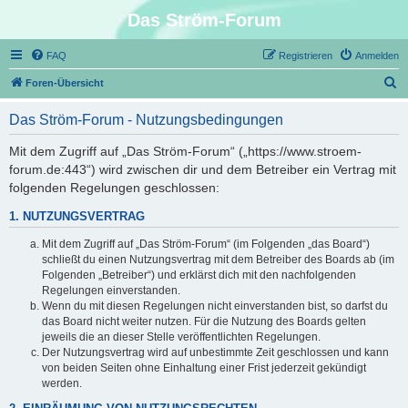
Das Ström-Forum
FAQ
Registrieren
Anmelden
S
Foren-Übersicht
u
Das Ström-Forum - Nutzungsbedingungen
c
h
Mit dem Zugriff auf „Das Ström-Forum“ („https://www.stroem-
forum.de:443“) wird zwischen dir und dem Betreiber ein Vertrag mit
e
folgenden Regelungen geschlossen:
1. NUTZUNGSVERTRAG
Mit dem Zugriff auf „Das Ström-Forum“ (im Folgenden „das Board“)
schließt du einen Nutzungsvertrag mit dem Betreiber des Boards ab (im
Folgenden „Betreiber“) und erklärst dich mit den nachfolgenden
Regelungen einverstanden.
Wenn du mit diesen Regelungen nicht einverstanden bist, so darfst du
das Board nicht weiter nutzen. Für die Nutzung des Boards gelten
jeweils die an dieser Stelle veröffentlichten Regelungen.
Der Nutzungsvertrag wird auf unbestimmte Zeit geschlossen und kann
von beiden Seiten ohne Einhaltung einer Frist jederzeit gekündigt
werden.