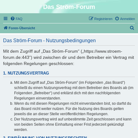
Das Ström-Forum
FAQ
Registrieren
Anmelden
S
Foren-Übersicht
u
Das Ström-Forum - Nutzungsbedingungen
c
h
Mit dem Zugriff auf „Das Ström-Forum“ („https://www.stroem-
forum.de:443“) wird zwischen dir und dem Betreiber ein Vertrag mit
e
folgenden Regelungen geschlossen:
1. NUTZUNGSVERTRAG
Mit dem Zugriff auf „Das Ström-Forum“ (im Folgenden „das Board“)
schließt du einen Nutzungsvertrag mit dem Betreiber des Boards ab (im
Folgenden „Betreiber“) und erklärst dich mit den nachfolgenden
Regelungen einverstanden.
Wenn du mit diesen Regelungen nicht einverstanden bist, so darfst du
das Board nicht weiter nutzen. Für die Nutzung des Boards gelten
jeweils die an dieser Stelle veröffentlichten Regelungen.
Der Nutzungsvertrag wird auf unbestimmte Zeit geschlossen und kann
von beiden Seiten ohne Einhaltung einer Frist jederzeit gekündigt
werden.