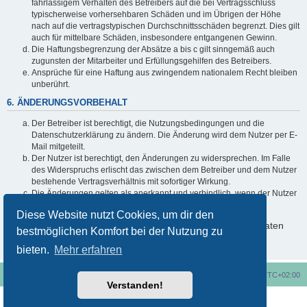
fahrlässigem Verhalten des Betreibers auf die bei Vertragsschluss
typischerweise vorhersehbaren Schäden und im Übrigen der Höhe
nach auf die vertragstypischen Durchschnittsschäden begrenzt. Dies gilt
auch für mittelbare Schäden, insbesondere entgangenen Gewinn.
Die Haftungsbegrenzung der Absätze a bis c gilt sinngemäß auch
zugunsten der Mitarbeiter und Erfüllungsgehilfen des Betreibers.
Ansprüche für eine Haftung aus zwingendem nationalem Recht bleiben
unberührt.
6. ÄNDERUNGSVORBEHALT
Der Betreiber ist berechtigt, die Nutzungsbedingungen und die
Datenschutzerklärung zu ändern. Die Änderung wird dem Nutzer per E-
Mail mitgeteilt.
Der Nutzer ist berechtigt, den Änderungen zu widersprechen. Im Falle
des Widerspruchs erlischt das zwischen dem Betreiber und dem Nutzer
bestehende Vertragsverhältnis mit sofortiger Wirkung.
Die Änderungen gelten als anerkannt und verbindlich, wenn der Nutzer
den Änderungen zugestimmt hat.
Diese Website nutzt Cookies, um dir den
Informationen über den Umgang mit deinen persönlichen Daten
bestmöglichen Komfort bei der Nutzung zu
sind in der Datenschutzerklärung enthalten.
bieten.
Mehr erfahren
Foren-Übersicht
Alle Cookies löschen
Alle Zeiten sind
UTC+02:00
Verstanden!
Nutzungsbedingungen
Datenschutzerklärung
Powered by
phpBB
® Forum Software © phpBB Limited