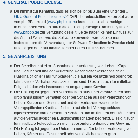
4. GENERAL PUBLIC LICENSE
Du nimmst zur Kenntnis, dass es sich bei phpBB um eine unter der „
GNU General Public License v2
“ (GPL) bereitgestellten Foren-Software
von phpBB Limited (
www.phpbb.com
) handelt; deutschsprachige
Informationen werden durch die deutschsprachige Community unter
www.phpbb.de
zur Verfügung gestellt. Beide haben keinen Einfluss auf
die Art und Weise, wie die Software verwendet wird. Sie können
insbesondere die Verwendung der Software für bestimmte Zwecke nicht
untersagen oder auf Inhalte fremder Foren Einfluss nehmen.
5. GEWÄHRLEISTUNG
Der Betreiber haftet mit Ausnahme der Verletzung von Leben, Körper
und Gesundheit und der Verletzung wesentlicher Vertragspflichten
(Kardinalpflichten) nur für Schäden, die auf ein vorsätzliches oder grob
fahrlässiges Verhalten zurückzuführen sind. Dies gilt auch für mittelbare
Folgeschäden wie insbesondere entgangenen Gewinn.
Die Haftung ist gegenüber Verbrauchern außer bei vorsätzlichem oder
grob fahrlässigem Verhalten oder bei Schäden aus der Verletzung von
Leben, Körper und Gesundheit und der Verletzung wesentlicher
Vertragspflichten (Kardinalpflichten) auf die bei Vertragsschluss
typischerweise vorhersehbaren Schäden und im übrigen der Höhe nach
auf die vertragstypischen Durchschnittsschäden begrenzt. Dies gilt auch
für mittelbare Folgeschäden wie insbesondere entgangenen Gewinn.
Die Haftung ist gegenüber Unternehmern außer bei der Verletzung von
Leben, Körper und Gesundheit oder vorsätzlichem oder grob