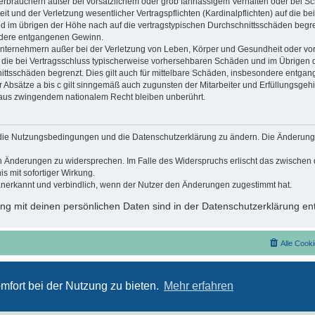
erbrauchern außer bei vorsätzlichem oder grob fahrlässigem Verhalten oder bei S
 und der Verletzung wesentlicher Vertragspflichten (Kardinalpflichten) auf die be
im übrigen der Höhe nach auf die vertragstypischen Durchschnittsschäden begrenzt
dere entgangenen Gewinn.
nternehmern außer bei der Verletzung von Leben, Körper und Gesundheit oder vor
f die bei Vertragsschluss typischerweise vorhersehbaren Schäden und im Übrigen 
ittsschäden begrenzt. Dies gilt auch für mittelbare Schäden, insbesondere entga
Absätze a bis c gilt sinngemäß auch zugunsten der Mitarbeiter und Erfüllungsgehil
 aus zwingendem nationalem Recht bleiben unberührt.
t, die Nutzungsbedingungen und die Datenschutzerklärung zu ändern. Die Änderung
den Änderungen zu widersprechen. Im Falle des Widerspruchs erlischt das zwische
s mit sofortiger Wirkung.
anerkannt und verbindlich, wenn der Nutzer den Änderungen zugestimmt hat.
g mit deinen persönlichen Daten sind in der Datenschutzerklärung ent
Alle Cook
Nutzungsbedingungen
Datenschutzerklärung
mfort bei der Nutzung zu bieten.
Mehr erfahren
Powered by
phpBB
® Forum Software © phpBB Limited
Deutsche Übersetzung durch
phpBB.de