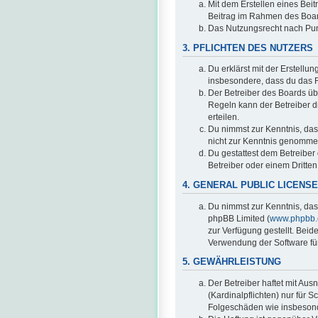
Mit dem Erstellen eines Beit
Beitrag im Rahmen des Boar
Das Nutzungsrecht nach Pun
3. PFLICHTEN DES NUTZERS
Du erklärst mit der Erstellun
insbesondere, dass du das R
Der Betreiber des Boards üb
Regeln kann der Betreiber 
erteilen.
Du nimmst zur Kenntnis, dass 
nicht zur Kenntnis genommen
Du gestattest dem Betreiber
Betreiber oder einem Dritte
4. GENERAL PUBLIC LICENSE
Du nimmst zur Kenntnis, das
phpBB Limited (
www.phpbb
zur Verfügung gestellt. Beid
Verwendung der Software für
5. GEWÄHRLEISTUNG
Der Betreiber haftet mit Au
(Kardinalpflichten) nur für S
Folgeschäden wie insbeson