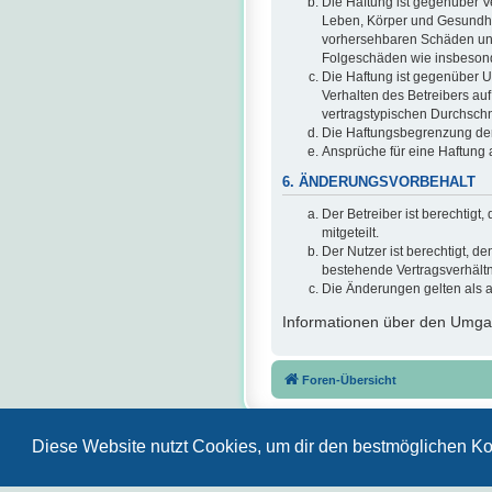
Die Haftung ist gegenüber V
Leben, Körper und Gesundheit
vorhersehbaren Schäden und 
Folgeschäden wie insbeson
Die Haftung ist gegenüber U
Verhalten des Betreibers au
vertragstypischen Durchschn
Die Haftungsbegrenzung der 
Ansprüche für eine Haftung
6. ÄNDERUNGSVORBEHALT
Der Betreiber ist berechtig
mitgeteilt.
Der Nutzer ist berechtigt, 
bestehende Vertragsverhältni
Die Änderungen gelten als 
Informationen über den Umgan
Foren-Übersicht
Diese Website nutzt Cookies, um dir den bestmöglichen Ko