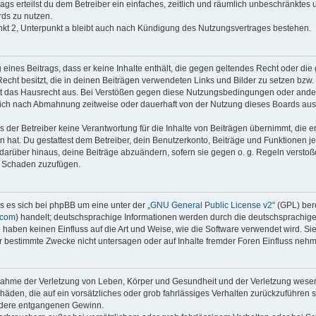
rags erteilst du dem Betreiber ein einfaches, zeitlich und räumlich unbeschränktes
ds zu nutzen.
kt 2, Unterpunkt a bleibt auch nach Kündigung des Nutzungsvertrages bestehen.
g eines Beitrags, dass er keine Inhalte enthält, die gegen geltendes Recht oder die 
echt besitzt, die in deinen Beiträgen verwendeten Links und Bilder zu setzen bzw
t das Hausrecht aus. Bei Verstößen gegen diese Nutzungsbedingungen oder andere
dich nach Abmahnung zeitweise oder dauerhaft von der Nutzung dieses Boards aus
der Betreiber keine Verantwortung für die Inhalte von Beiträgen übernimmt, die er ni
 hat. Du gestattest dem Betreiber, dein Benutzerkonto, Beiträge und Funktionen je
 darüber hinaus, deine Beiträge abzuändern, sofern sie gegen o. g. Regeln versto
n Schaden zuzufügen.
s es sich bei phpBB um eine unter der „
GNU General Public License v2
“ (GPL) ber
.com
) handelt; deutschsprachige Informationen werden durch die deutschsprachi
e haben keinen Einfluss auf die Art und Weise, wie die Software verwendet wird. S
 bestimmte Zwecke nicht untersagen oder auf Inhalte fremder Foren Einfluss neh
snahme der Verletzung von Leben, Körper und Gesundheit und der Verletzung wesent
chäden, die auf ein vorsätzliches oder grob fahrlässiges Verhalten zurückzuführen si
dere entgangenen Gewinn.