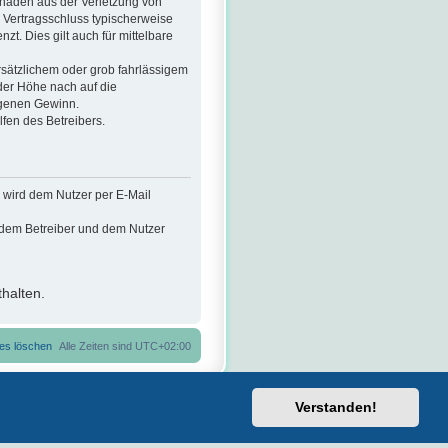
chäden aus der Verletzung von
i Vertragsschluss typischerweise
. Dies gilt auch für mittelbare
sätzlichem oder grob fahrlässigem
der Höhe nach auf die
ngenen Gewinn.
fen des Betreibers.
 wird dem Nutzer per E-Mail
n dem Betreiber und dem Nutzer
halten.
ies löschen
Alle Zeiten sind
UTC+02:00
Verstanden!