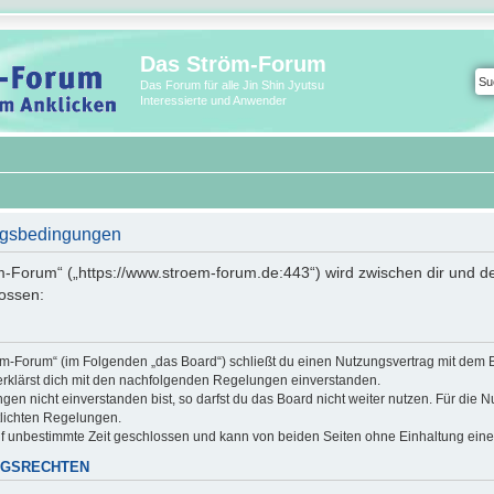
Das Ström-Forum
Das Forum für alle Jin Shin Jyutsu
Interessierte und Anwender
ngsbedingungen
m-Forum“ („https://www.stroem-forum.de:443“) wird zwischen dir und de
ossen:
röm-Forum“ (im Folgenden „das Board“) schließt du einen Nutzungsvertrag mit dem 
erklärst dich mit den nachfolgenden Regelungen einverstanden.
n nicht einverstanden bist, so darfst du das Board nicht weiter nutzen. Für die N
ntlichten Regelungen.
f unbestimmte Zeit geschlossen und kann von beiden Seiten ohne Einhaltung einer 
NGSRECHTEN