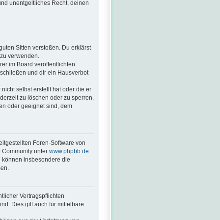
 und unentgeltliches Recht, deinen
guten Sitten verstoßen. Du erklärst
. zu verwenden.
r im Board veröffentlichten
schließen und dir ein Hausverbot
cht selbst erstellt hat oder die er
derzeit zu löschen oder zu sperren.
ßen oder geeignet sind, dem
eitgestellten Foren-Software von
ge Community unter
www.phpbb.de
ie können insbesondere die
men.
licher Vertragspflichten
nd. Dies gilt auch für mittelbare