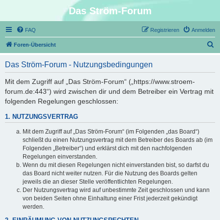
Das Ström-Forum
FAQ
Registrieren
Anmelden
S
Foren-Übersicht
u
Das Ström-Forum - Nutzungsbedingungen
c
h
Mit dem Zugriff auf „Das Ström-Forum“ („https://www.stroem-
forum.de:443“) wird zwischen dir und dem Betreiber ein Vertrag mit
e
folgenden Regelungen geschlossen:
1. NUTZUNGSVERTRAG
Mit dem Zugriff auf „Das Ström-Forum“ (im Folgenden „das Board“)
schließt du einen Nutzungsvertrag mit dem Betreiber des Boards ab (im
Folgenden „Betreiber“) und erklärst dich mit den nachfolgenden
Regelungen einverstanden.
Wenn du mit diesen Regelungen nicht einverstanden bist, so darfst du
das Board nicht weiter nutzen. Für die Nutzung des Boards gelten
jeweils die an dieser Stelle veröffentlichten Regelungen.
Der Nutzungsvertrag wird auf unbestimmte Zeit geschlossen und kann
von beiden Seiten ohne Einhaltung einer Frist jederzeit gekündigt
werden.