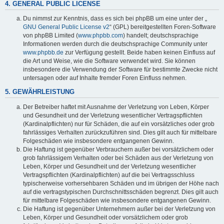
4. GENERAL PUBLIC LICENSE
Du nimmst zur Kenntnis, dass es sich bei phpBB um eine unter der „
GNU General Public License v2
“ (GPL) bereitgestellten Foren-Software
von phpBB Limited (
www.phpbb.com
) handelt; deutschsprachige
Informationen werden durch die deutschsprachige Community unter
www.phpbb.de
zur Verfügung gestellt. Beide haben keinen Einfluss auf
die Art und Weise, wie die Software verwendet wird. Sie können
insbesondere die Verwendung der Software für bestimmte Zwecke nicht
untersagen oder auf Inhalte fremder Foren Einfluss nehmen.
5. GEWÄHRLEISTUNG
Der Betreiber haftet mit Ausnahme der Verletzung von Leben, Körper
und Gesundheit und der Verletzung wesentlicher Vertragspflichten
(Kardinalpflichten) nur für Schäden, die auf ein vorsätzliches oder grob
fahrlässiges Verhalten zurückzuführen sind. Dies gilt auch für mittelbare
Folgeschäden wie insbesondere entgangenen Gewinn.
Die Haftung ist gegenüber Verbrauchern außer bei vorsätzlichem oder
grob fahrlässigem Verhalten oder bei Schäden aus der Verletzung von
Leben, Körper und Gesundheit und der Verletzung wesentlicher
Vertragspflichten (Kardinalpflichten) auf die bei Vertragsschluss
typischerweise vorhersehbaren Schäden und im übrigen der Höhe nach
auf die vertragstypischen Durchschnittsschäden begrenzt. Dies gilt auch
für mittelbare Folgeschäden wie insbesondere entgangenen Gewinn.
Die Haftung ist gegenüber Unternehmern außer bei der Verletzung von
Leben, Körper und Gesundheit oder vorsätzlichem oder grob