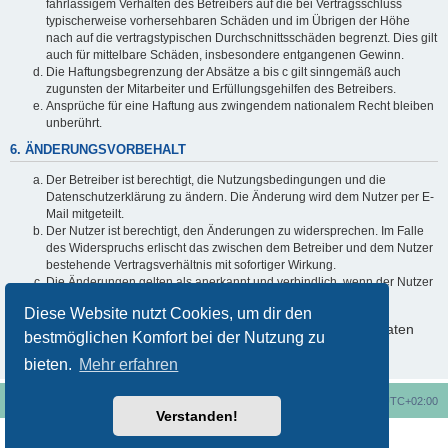
fahrlässigem Verhalten des Betreibers auf die bei Vertragsschluss
typischerweise vorhersehbaren Schäden und im Übrigen der Höhe
nach auf die vertragstypischen Durchschnittsschäden begrenzt. Dies gilt
auch für mittelbare Schäden, insbesondere entgangenen Gewinn.
Die Haftungsbegrenzung der Absätze a bis c gilt sinngemäß auch
zugunsten der Mitarbeiter und Erfüllungsgehilfen des Betreibers.
Ansprüche für eine Haftung aus zwingendem nationalem Recht bleiben
unberührt.
6. ÄNDERUNGSVORBEHALT
Der Betreiber ist berechtigt, die Nutzungsbedingungen und die
Datenschutzerklärung zu ändern. Die Änderung wird dem Nutzer per E-
Mail mitgeteilt.
Der Nutzer ist berechtigt, den Änderungen zu widersprechen. Im Falle
des Widerspruchs erlischt das zwischen dem Betreiber und dem Nutzer
bestehende Vertragsverhältnis mit sofortiger Wirkung.
Die Änderungen gelten als anerkannt und verbindlich, wenn der Nutzer
den Änderungen zugestimmt hat.
Diese Website nutzt Cookies, um dir den
Informationen über den Umgang mit deinen persönlichen Daten
bestmöglichen Komfort bei der Nutzung zu
sind in der Datenschutzerklärung enthalten.
bieten.
Mehr erfahren
Foren-Übersicht
Alle Cookies löschen
Alle Zeiten sind
UTC+02:00
Verstanden!
Nutzungsbedingungen
Datenschutzerklärung
Powered by
phpBB
® Forum Software © phpBB Limited