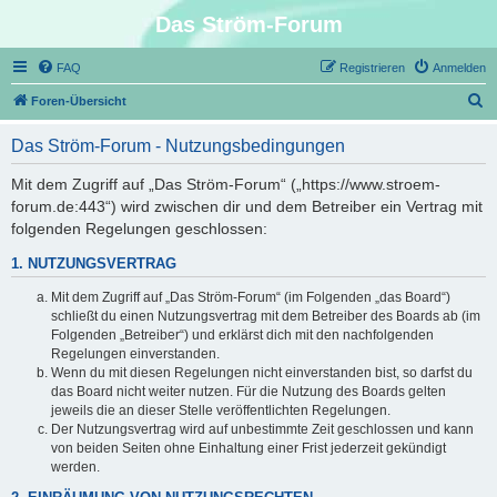
Das Ström-Forum
FAQ
Registrieren
Anmelden
S
Foren-Übersicht
u
Das Ström-Forum - Nutzungsbedingungen
c
h
Mit dem Zugriff auf „Das Ström-Forum“ („https://www.stroem-
forum.de:443“) wird zwischen dir und dem Betreiber ein Vertrag mit
e
folgenden Regelungen geschlossen:
1. NUTZUNGSVERTRAG
Mit dem Zugriff auf „Das Ström-Forum“ (im Folgenden „das Board“)
schließt du einen Nutzungsvertrag mit dem Betreiber des Boards ab (im
Folgenden „Betreiber“) und erklärst dich mit den nachfolgenden
Regelungen einverstanden.
Wenn du mit diesen Regelungen nicht einverstanden bist, so darfst du
das Board nicht weiter nutzen. Für die Nutzung des Boards gelten
jeweils die an dieser Stelle veröffentlichten Regelungen.
Der Nutzungsvertrag wird auf unbestimmte Zeit geschlossen und kann
von beiden Seiten ohne Einhaltung einer Frist jederzeit gekündigt
werden.