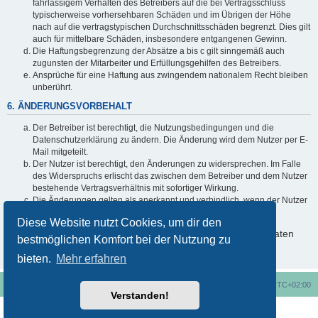
fahrlässigem Verhalten des Betreibers auf die bei Vertragsschluss
typischerweise vorhersehbaren Schäden und im Übrigen der Höhe
nach auf die vertragstypischen Durchschnittsschäden begrenzt. Dies gilt
auch für mittelbare Schäden, insbesondere entgangenen Gewinn.
Die Haftungsbegrenzung der Absätze a bis c gilt sinngemäß auch
zugunsten der Mitarbeiter und Erfüllungsgehilfen des Betreibers.
Ansprüche für eine Haftung aus zwingendem nationalem Recht bleiben
unberührt.
6. ÄNDERUNGSVORBEHALT
Der Betreiber ist berechtigt, die Nutzungsbedingungen und die
Datenschutzerklärung zu ändern. Die Änderung wird dem Nutzer per E-
Mail mitgeteilt.
Der Nutzer ist berechtigt, den Änderungen zu widersprechen. Im Falle
des Widerspruchs erlischt das zwischen dem Betreiber und dem Nutzer
bestehende Vertragsverhältnis mit sofortiger Wirkung.
Die Änderungen gelten als anerkannt und verbindlich, wenn der Nutzer
den Änderungen zugestimmt hat.
Diese Website nutzt Cookies, um dir den
Informationen über den Umgang mit deinen persönlichen Daten
bestmöglichen Komfort bei der Nutzung zu
sind in der Datenschutzerklärung enthalten.
bieten.
Mehr erfahren
Foren-Übersicht
Alle Cookies löschen
Alle Zeiten sind
UTC+02:00
Verstanden!
Nutzungsbedingungen
Datenschutzerklärung
Powered by
phpBB
® Forum Software © phpBB Limited