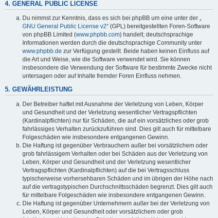
4. GENERAL PUBLIC LICENSE
Du nimmst zur Kenntnis, dass es sich bei phpBB um eine unter der „
GNU General Public License v2
“ (GPL) bereitgestellten Foren-Software
von phpBB Limited (
www.phpbb.com
) handelt; deutschsprachige
Informationen werden durch die deutschsprachige Community unter
www.phpbb.de
zur Verfügung gestellt. Beide haben keinen Einfluss auf
die Art und Weise, wie die Software verwendet wird. Sie können
insbesondere die Verwendung der Software für bestimmte Zwecke nicht
untersagen oder auf Inhalte fremder Foren Einfluss nehmen.
5. GEWÄHRLEISTUNG
Der Betreiber haftet mit Ausnahme der Verletzung von Leben, Körper
und Gesundheit und der Verletzung wesentlicher Vertragspflichten
(Kardinalpflichten) nur für Schäden, die auf ein vorsätzliches oder grob
fahrlässiges Verhalten zurückzuführen sind. Dies gilt auch für mittelbare
Folgeschäden wie insbesondere entgangenen Gewinn.
Die Haftung ist gegenüber Verbrauchern außer bei vorsätzlichem oder
grob fahrlässigem Verhalten oder bei Schäden aus der Verletzung von
Leben, Körper und Gesundheit und der Verletzung wesentlicher
Vertragspflichten (Kardinalpflichten) auf die bei Vertragsschluss
typischerweise vorhersehbaren Schäden und im übrigen der Höhe nach
auf die vertragstypischen Durchschnittsschäden begrenzt. Dies gilt auch
für mittelbare Folgeschäden wie insbesondere entgangenen Gewinn.
Die Haftung ist gegenüber Unternehmern außer bei der Verletzung von
Leben, Körper und Gesundheit oder vorsätzlichem oder grob