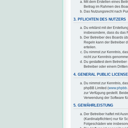
Mit dem Erstellen eines Beit
Beitrag im Rahmen des Boar
Das Nutzungsrecht nach Pun
3. PFLICHTEN DES NUTZERS
Du erklärst mit der Erstellun
insbesondere, dass du das R
Der Betreiber des Boards üb
Regeln kann der Betreiber 
erteilen.
Du nimmst zur Kenntnis, dass 
nicht zur Kenntnis genommen
Du gestattest dem Betreiber
Betreiber oder einem Dritte
4. GENERAL PUBLIC LICENSE
Du nimmst zur Kenntnis, das
phpBB Limited (
www.phpbb
zur Verfügung gestellt. Beid
Verwendung der Software für
5. GEWÄHRLEISTUNG
Der Betreiber haftet mit Au
(Kardinalpflichten) nur für S
Folgeschäden wie insbeson