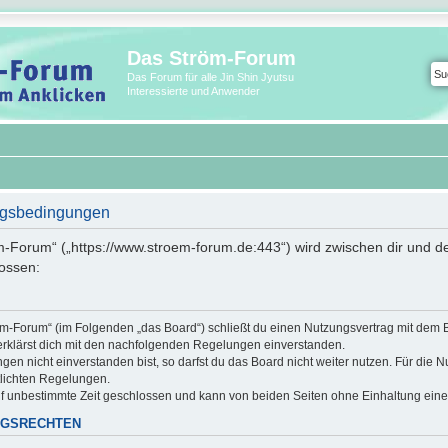
Das Ström-Forum
Das Forum für alle Jin Shin Jyutsu
Interessierte und Anwender
ngsbedingungen
m-Forum“ („https://www.stroem-forum.de:443“) wird zwischen dir und de
ossen:
röm-Forum“ (im Folgenden „das Board“) schließt du einen Nutzungsvertrag mit dem 
erklärst dich mit den nachfolgenden Regelungen einverstanden.
n nicht einverstanden bist, so darfst du das Board nicht weiter nutzen. Für die N
ntlichten Regelungen.
f unbestimmte Zeit geschlossen und kann von beiden Seiten ohne Einhaltung einer 
NGSRECHTEN