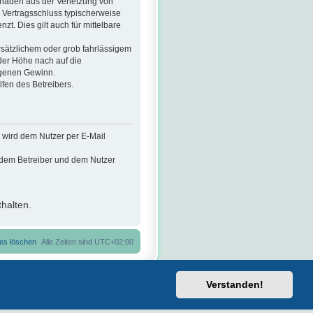
chäden aus der Verletzung von
i Vertragsschluss typischerweise
. Dies gilt auch für mittelbare
sätzlichem oder grob fahrlässigem
der Höhe nach auf die
ngenen Gewinn.
fen des Betreibers.
 wird dem Nutzer per E-Mail
n dem Betreiber und dem Nutzer
halten.
ies löschen
Alle Zeiten sind
UTC+02:00
Verstanden!