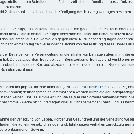
rags erteilst du dem Betreiber ein einfaches, zeitlich und räumlich unbeschränktes
ds zu nutzen.
kt 2, Unterpunkt a bleibt auch nach Kündigung des Nutzungsvertrages bestehen.
g eines Beitrags, dass er keine Inhalte enthält, die gegen geltendes Recht oder die 
echt besitzt, die in deinen Beiträgen verwendeten Links und Bilder zu setzen bzw
t das Hausrecht aus. Bei Verstößen gegen diese Nutzungsbedingungen oder andere
dich nach Abmahnung zeitweise oder dauerhaft von der Nutzung dieses Boards aus
der Betreiber keine Verantwortung für die Inhalte von Beiträgen übernimmt, die er ni
 hat. Du gestattest dem Betreiber, dein Benutzerkonto, Beiträge und Funktionen je
 darüber hinaus, deine Beiträge abzuändern, sofern sie gegen o. g. Regeln versto
n Schaden zuzufügen.
s es sich bei phpBB um eine unter der „
GNU General Public License v2
“ (GPL) ber
.com
) handelt; deutschsprachige Informationen werden durch die deutschsprachi
e haben keinen Einfluss auf die Art und Weise, wie die Software verwendet wird. S
 bestimmte Zwecke nicht untersagen oder auf Inhalte fremder Foren Einfluss neh
snahme der Verletzung von Leben, Körper und Gesundheit und der Verletzung wesent
chäden, die auf ein vorsätzliches oder grob fahrlässiges Verhalten zurückzuführen si
dere entgangenen Gewinn.