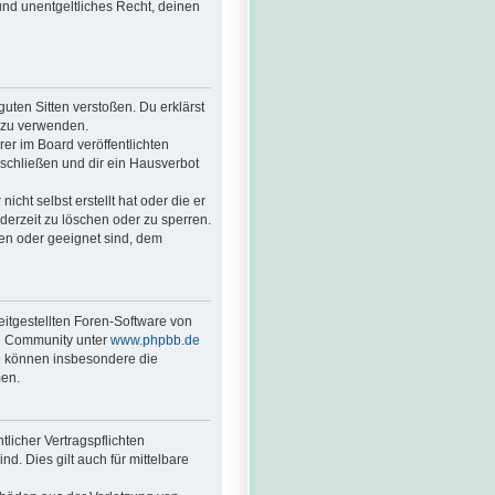
 und unentgeltliches Recht, deinen
guten Sitten verstoßen. Du erklärst
. zu verwenden.
r im Board veröffentlichten
schließen und dir ein Hausverbot
cht selbst erstellt hat oder die er
derzeit zu löschen oder zu sperren.
ßen oder geeignet sind, dem
eitgestellten Foren-Software von
ge Community unter
www.phpbb.de
ie können insbesondere die
men.
licher Vertragspflichten
nd. Dies gilt auch für mittelbare