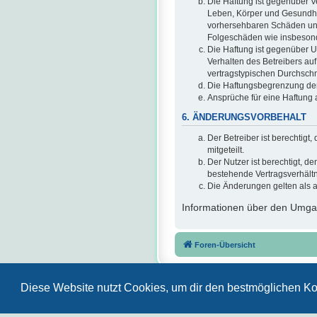
Die Haftung ist gegenüber V
Leben, Körper und Gesundheit
vorhersehbaren Schäden und 
Folgeschäden wie insbeson
Die Haftung ist gegenüber U
Verhalten des Betreibers au
vertragstypischen Durchschn
Die Haftungsbegrenzung der 
Ansprüche für eine Haftung
6. ÄNDERUNGSVORBEHALT
Der Betreiber ist berechtig
mitgeteilt.
Der Nutzer ist berechtigt, 
bestehende Vertragsverhältni
Die Änderungen gelten als 
Informationen über den Umgan
Foren-Übersicht
Diese Website nutzt Cookies, um dir den bestmöglichen Ko