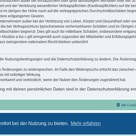
erbrauchern außer bei vorsätzlichem oder grob fahrlässigem Verhalten oder bei S
 und der Verletzung wesentlicher Vertragspflichten (Kardinalpflichten) auf die be
im übrigen der Höhe nach auf die vertragstypischen Durchschnittsschäden begrenzt
dere entgangenen Gewinn.
nternehmern außer bei der Verletzung von Leben, Körper und Gesundheit oder vor
f die bei Vertragsschluss typischerweise vorhersehbaren Schäden und im Übrigen 
ittsschäden begrenzt. Dies gilt auch für mittelbare Schäden, insbesondere entga
Absätze a bis c gilt sinngemäß auch zugunsten der Mitarbeiter und Erfüllungsgehil
 aus zwingendem nationalem Recht bleiben unberührt.
t, die Nutzungsbedingungen und die Datenschutzerklärung zu ändern. Die Änderung
den Änderungen zu widersprechen. Im Falle des Widerspruchs erlischt das zwische
s mit sofortiger Wirkung.
anerkannt und verbindlich, wenn der Nutzer den Änderungen zugestimmt hat.
g mit deinen persönlichen Daten sind in der Datenschutzerklärung ent
Alle Cook
Nutzungsbedingungen
Datenschutzerklärung
mfort bei der Nutzung zu bieten.
Mehr erfahren
Powered by
phpBB
® Forum Software © phpBB Limited
Deutsche Übersetzung durch
phpBB.de