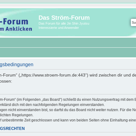
Das Ström-Forum
Das Forum für alle Jin Shin Jyutsu
Interessierte und Anwender
ngsbedingungen
m-Forum“ („https://www.stroem-forum.de:443“) wird zwischen dir und de
ossen:
röm-Forum“ (im Folgenden „das Board“) schließt du einen Nutzungsvertrag mit dem 
erklärst dich mit den nachfolgenden Regelungen einverstanden.
n nicht einverstanden bist, so darfst du das Board nicht weiter nutzen. Für die N
ntlichten Regelungen.
f unbestimmte Zeit geschlossen und kann von beiden Seiten ohne Einhaltung einer 
NGSRECHTEN