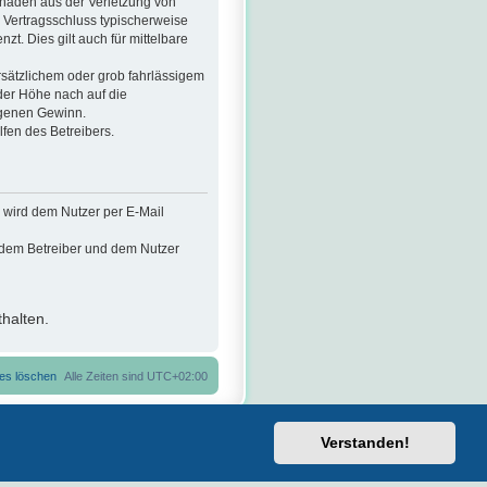
chäden aus der Verletzung von
i Vertragsschluss typischerweise
. Dies gilt auch für mittelbare
sätzlichem oder grob fahrlässigem
der Höhe nach auf die
ngenen Gewinn.
fen des Betreibers.
 wird dem Nutzer per E-Mail
n dem Betreiber und dem Nutzer
halten.
ies löschen
Alle Zeiten sind
UTC+02:00
Verstanden!