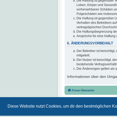
Die Haftung ist gegenüber V
Leben, Körper und Gesundheit
vorhersehbaren Schäden und 
Folgeschäden wie insbeson
Die Haftung ist gegenüber U
Verhalten des Betreibers au
vertragstypischen Durchschn
Die Haftungsbegrenzung der 
Ansprüche für eine Haftung
6. ÄNDERUNGSVORBEHALT
Der Betreiber ist berechtig
mitgeteilt.
Der Nutzer ist berechtigt, 
bestehende Vertragsverhältni
Die Änderungen gelten als 
Informationen über den Umgan
Foren-Übersicht
Diese Website nutzt Cookies, um dir den bestmöglichen Ko