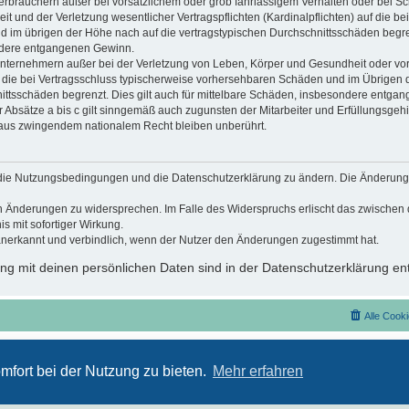
erbrauchern außer bei vorsätzlichem oder grob fahrlässigem Verhalten oder bei S
 und der Verletzung wesentlicher Vertragspflichten (Kardinalpflichten) auf die be
im übrigen der Höhe nach auf die vertragstypischen Durchschnittsschäden begrenzt
dere entgangenen Gewinn.
nternehmern außer bei der Verletzung von Leben, Körper und Gesundheit oder vor
f die bei Vertragsschluss typischerweise vorhersehbaren Schäden und im Übrigen 
ittsschäden begrenzt. Dies gilt auch für mittelbare Schäden, insbesondere entga
Absätze a bis c gilt sinngemäß auch zugunsten der Mitarbeiter und Erfüllungsgehil
 aus zwingendem nationalem Recht bleiben unberührt.
t, die Nutzungsbedingungen und die Datenschutzerklärung zu ändern. Die Änderung
den Änderungen zu widersprechen. Im Falle des Widerspruchs erlischt das zwische
s mit sofortiger Wirkung.
anerkannt und verbindlich, wenn der Nutzer den Änderungen zugestimmt hat.
g mit deinen persönlichen Daten sind in der Datenschutzerklärung ent
Alle Cook
Nutzungsbedingungen
Datenschutzerklärung
mfort bei der Nutzung zu bieten.
Mehr erfahren
Powered by
phpBB
® Forum Software © phpBB Limited
Deutsche Übersetzung durch
phpBB.de