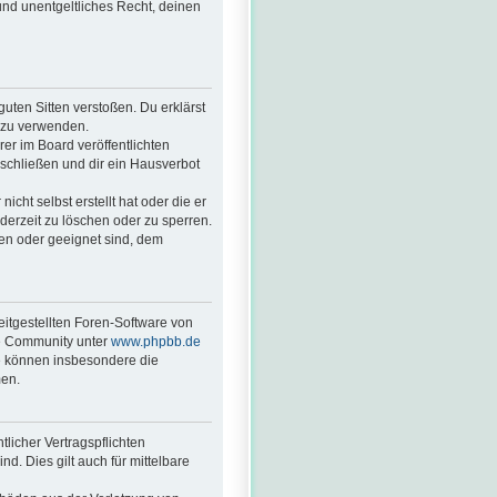
 und unentgeltliches Recht, deinen
guten Sitten verstoßen. Du erklärst
. zu verwenden.
r im Board veröffentlichten
schließen und dir ein Hausverbot
cht selbst erstellt hat oder die er
derzeit zu löschen oder zu sperren.
ßen oder geeignet sind, dem
eitgestellten Foren-Software von
ge Community unter
www.phpbb.de
ie können insbesondere die
men.
licher Vertragspflichten
nd. Dies gilt auch für mittelbare