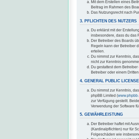
Mit dem Erstellen eines Beit
Beitrag im Rahmen des Boar
Das Nutzungsrecht nach Pun
3. PFLICHTEN DES NUTZERS
Du erklärst mit der Erstellun
insbesondere, dass du das R
Der Betreiber des Boards üb
Regeln kann der Betreiber 
erteilen.
Du nimmst zur Kenntnis, dass 
nicht zur Kenntnis genommen
Du gestattest dem Betreiber
Betreiber oder einem Dritte
4. GENERAL PUBLIC LICENSE
Du nimmst zur Kenntnis, das
phpBB Limited (
www.phpbb
zur Verfügung gestellt. Beid
Verwendung der Software für
5. GEWÄHRLEISTUNG
Der Betreiber haftet mit Au
(Kardinalpflichten) nur für S
Folgeschäden wie insbeson