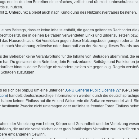
rags erteilst du dem Betreiber ein einfaches, zeitlich und räumlich unbeschränktes
ds zu nutzen.
kt 2, Unterpunkt a bleibt auch nach Kündigung des Nutzungsvertrages bestehen.
g eines Beitrags, dass er keine Inhalte enthält, die gegen geltendes Recht oder die 
echt besitzt, die in deinen Beiträgen verwendeten Links und Bilder zu setzen bzw
t das Hausrecht aus. Bei Verstößen gegen diese Nutzungsbedingungen oder andere
dich nach Abmahnung zeitweise oder dauerhaft von der Nutzung dieses Boards aus
der Betreiber keine Verantwortung für die Inhalte von Beiträgen übernimmt, die er ni
 hat. Du gestattest dem Betreiber, dein Benutzerkonto, Beiträge und Funktionen je
 darüber hinaus, deine Beiträge abzuändern, sofern sie gegen o. g. Regeln versto
n Schaden zuzufügen.
s es sich bei phpBB um eine unter der „
GNU General Public License v2
“ (GPL) ber
.com
) handelt; deutschsprachige Informationen werden durch die deutschsprachi
e haben keinen Einfluss auf die Art und Weise, wie die Software verwendet wird. S
 bestimmte Zwecke nicht untersagen oder auf Inhalte fremder Foren Einfluss neh
snahme der Verletzung von Leben, Körper und Gesundheit und der Verletzung wesent
chäden, die auf ein vorsätzliches oder grob fahrlässiges Verhalten zurückzuführen si
dere entgangenen Gewinn.