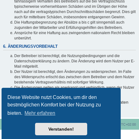
fahrlässigem Verhalten des Betreibers auf die bei Vertragsschluss
typischerweise vorhersehbaren Schäden und im Übrigen der Höhe
nach auf die vertragstypischen Durchschnittsschäden begrenzt. Dies gilt
auch für mittelbare Schäden, insbesondere entgangenen Gewinn.
Die Haftungsbegrenzung der Absätze a bis c gilt sinngemäß auch
zugunsten der Mitarbeiter und Erfüllungsgehilfen des Betreibers.
Ansprüche für eine Haftung aus zwingendem nationalem Recht bleiben
unberührt.
6. ÄNDERUNGSVORBEHALT
Der Betreiber ist berechtigt, die Nutzungsbedingungen und die
Datenschutzerklärung zu ändern. Die Änderung wird dem Nutzer per E-
Mail mitgeteilt.
Der Nutzer ist berechtigt, den Änderungen zu widersprechen. Im Falle
des Widerspruchs erlischt das zwischen dem Betreiber und dem Nutzer
bestehende Vertragsverhältnis mit sofortiger Wirkung.
Die Änderungen gelten als anerkannt und verbindlich, wenn der Nutzer
den Änderungen zugestimmt hat.
Diese Website nutzt Cookies, um dir den
Informationen über den Umgang mit deinen persönlichen Daten
bestmöglichen Komfort bei der Nutzung zu
sind in der Datenschutzerklärung enthalten.
bieten.
Mehr erfahren
Foren-Übersicht
Alle Cookies löschen
Alle Zeiten sind
UTC+02:00
Verstanden!
Nutzungsbedingungen
Datenschutzerklärung
Powered by
phpBB
® Forum Software © phpBB Limited