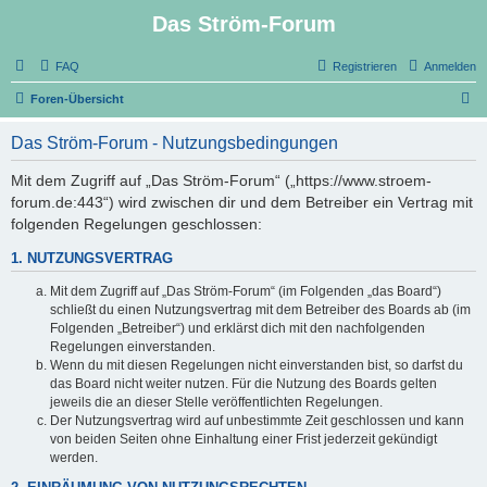
Das Ström-Forum
FAQ
Registrieren
Anmelden
S
Foren-Übersicht
u
Das Ström-Forum - Nutzungsbedingungen
c
h
Mit dem Zugriff auf „Das Ström-Forum“ („https://www.stroem-
forum.de:443“) wird zwischen dir und dem Betreiber ein Vertrag mit
e
folgenden Regelungen geschlossen:
1. NUTZUNGSVERTRAG
Mit dem Zugriff auf „Das Ström-Forum“ (im Folgenden „das Board“)
schließt du einen Nutzungsvertrag mit dem Betreiber des Boards ab (im
Folgenden „Betreiber“) und erklärst dich mit den nachfolgenden
Regelungen einverstanden.
Wenn du mit diesen Regelungen nicht einverstanden bist, so darfst du
das Board nicht weiter nutzen. Für die Nutzung des Boards gelten
jeweils die an dieser Stelle veröffentlichten Regelungen.
Der Nutzungsvertrag wird auf unbestimmte Zeit geschlossen und kann
von beiden Seiten ohne Einhaltung einer Frist jederzeit gekündigt
werden.