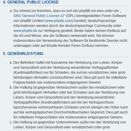
4. GENERAL PUBLIC LICENSE
Du nimmst zur Kenntnis, dass es sich bei phpBB um eine unter der „
GNU General Public License v2
“ (GPL) bereitgestellten Foren-Software
von phpBB Limited (
www.phpbb.com
) handelt; deutschsprachige
Informationen werden durch die deutschsprachige Community unter
www.phpbb.de
zur Verfügung gestellt. Beide haben keinen Einfluss auf
die Art und Weise, wie die Software verwendet wird. Sie können
insbesondere die Verwendung der Software für bestimmte Zwecke nicht
untersagen oder auf Inhalte fremder Foren Einfluss nehmen.
5. GEWÄHRLEISTUNG
Der Betreiber haftet mit Ausnahme der Verletzung von Leben, Körper
und Gesundheit und der Verletzung wesentlicher Vertragspflichten
(Kardinalpflichten) nur für Schäden, die auf ein vorsätzliches oder grob
fahrlässiges Verhalten zurückzuführen sind. Dies gilt auch für mittelbare
Folgeschäden wie insbesondere entgangenen Gewinn.
Die Haftung ist gegenüber Verbrauchern außer bei vorsätzlichem oder
grob fahrlässigem Verhalten oder bei Schäden aus der Verletzung von
Leben, Körper und Gesundheit und der Verletzung wesentlicher
Vertragspflichten (Kardinalpflichten) auf die bei Vertragsschluss
typischerweise vorhersehbaren Schäden und im übrigen der Höhe nach
auf die vertragstypischen Durchschnittsschäden begrenzt. Dies gilt auch
für mittelbare Folgeschäden wie insbesondere entgangenen Gewinn.
Die Haftung ist gegenüber Unternehmern außer bei der Verletzung von
Leben, Körper und Gesundheit oder vorsätzlichem oder grob