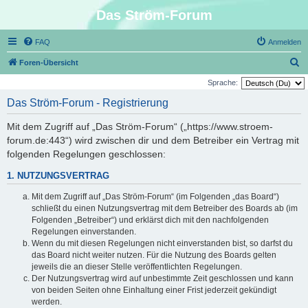
Das Ström-Forum
FAQ
Anmelden
S
Foren-Übersicht
u
Sprache:
c
Das Ström-Forum - Registrierung
h
Mit dem Zugriff auf „Das Ström-Forum“ („https://www.stroem-
e
forum.de:443“) wird zwischen dir und dem Betreiber ein Vertrag mit
folgenden Regelungen geschlossen:
1. NUTZUNGSVERTRAG
Mit dem Zugriff auf „Das Ström-Forum“ (im Folgenden „das Board“)
schließt du einen Nutzungsvertrag mit dem Betreiber des Boards ab (im
Folgenden „Betreiber“) und erklärst dich mit den nachfolgenden
Regelungen einverstanden.
Wenn du mit diesen Regelungen nicht einverstanden bist, so darfst du
das Board nicht weiter nutzen. Für die Nutzung des Boards gelten
jeweils die an dieser Stelle veröffentlichten Regelungen.
Der Nutzungsvertrag wird auf unbestimmte Zeit geschlossen und kann
von beiden Seiten ohne Einhaltung einer Frist jederzeit gekündigt
werden.