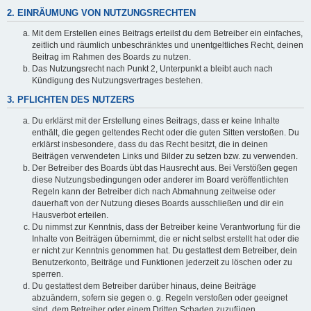
2. EINRÄUMUNG VON NUTZUNGSRECHTEN
Mit dem Erstellen eines Beitrags erteilst du dem Betreiber ein einfaches,
zeitlich und räumlich unbeschränktes und unentgeltliches Recht, deinen
Beitrag im Rahmen des Boards zu nutzen.
Das Nutzungsrecht nach Punkt 2, Unterpunkt a bleibt auch nach
Kündigung des Nutzungsvertrages bestehen.
3. PFLICHTEN DES NUTZERS
Du erklärst mit der Erstellung eines Beitrags, dass er keine Inhalte
enthält, die gegen geltendes Recht oder die guten Sitten verstoßen. Du
erklärst insbesondere, dass du das Recht besitzt, die in deinen
Beiträgen verwendeten Links und Bilder zu setzen bzw. zu verwenden.
Der Betreiber des Boards übt das Hausrecht aus. Bei Verstößen gegen
diese Nutzungsbedingungen oder anderer im Board veröffentlichten
Regeln kann der Betreiber dich nach Abmahnung zeitweise oder
dauerhaft von der Nutzung dieses Boards ausschließen und dir ein
Hausverbot erteilen.
Du nimmst zur Kenntnis, dass der Betreiber keine Verantwortung für die
Inhalte von Beiträgen übernimmt, die er nicht selbst erstellt hat oder die
er nicht zur Kenntnis genommen hat. Du gestattest dem Betreiber, dein
Benutzerkonto, Beiträge und Funktionen jederzeit zu löschen oder zu
sperren.
Du gestattest dem Betreiber darüber hinaus, deine Beiträge
abzuändern, sofern sie gegen o. g. Regeln verstoßen oder geeignet
sind, dem Betreiber oder einem Dritten Schaden zuzufügen.