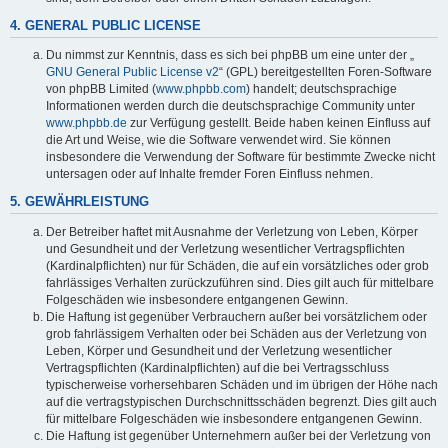
4. GENERAL PUBLIC LICENSE
Du nimmst zur Kenntnis, dass es sich bei phpBB um eine unter der „
GNU General Public License v2
“ (GPL) bereitgestellten Foren-Software
von phpBB Limited (
www.phpbb.com
) handelt; deutschsprachige
Informationen werden durch die deutschsprachige Community unter
www.phpbb.de
zur Verfügung gestellt. Beide haben keinen Einfluss auf
die Art und Weise, wie die Software verwendet wird. Sie können
insbesondere die Verwendung der Software für bestimmte Zwecke nicht
untersagen oder auf Inhalte fremder Foren Einfluss nehmen.
5. GEWÄHRLEISTUNG
Der Betreiber haftet mit Ausnahme der Verletzung von Leben, Körper
und Gesundheit und der Verletzung wesentlicher Vertragspflichten
(Kardinalpflichten) nur für Schäden, die auf ein vorsätzliches oder grob
fahrlässiges Verhalten zurückzuführen sind. Dies gilt auch für mittelbare
Folgeschäden wie insbesondere entgangenen Gewinn.
Die Haftung ist gegenüber Verbrauchern außer bei vorsätzlichem oder
grob fahrlässigem Verhalten oder bei Schäden aus der Verletzung von
Leben, Körper und Gesundheit und der Verletzung wesentlicher
Vertragspflichten (Kardinalpflichten) auf die bei Vertragsschluss
typischerweise vorhersehbaren Schäden und im übrigen der Höhe nach
auf die vertragstypischen Durchschnittsschäden begrenzt. Dies gilt auch
für mittelbare Folgeschäden wie insbesondere entgangenen Gewinn.
Die Haftung ist gegenüber Unternehmern außer bei der Verletzung von