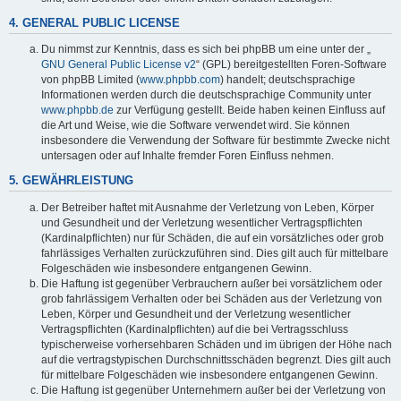
4. GENERAL PUBLIC LICENSE
Du nimmst zur Kenntnis, dass es sich bei phpBB um eine unter der „
GNU General Public License v2
“ (GPL) bereitgestellten Foren-Software
von phpBB Limited (
www.phpbb.com
) handelt; deutschsprachige
Informationen werden durch die deutschsprachige Community unter
www.phpbb.de
zur Verfügung gestellt. Beide haben keinen Einfluss auf
die Art und Weise, wie die Software verwendet wird. Sie können
insbesondere die Verwendung der Software für bestimmte Zwecke nicht
untersagen oder auf Inhalte fremder Foren Einfluss nehmen.
5. GEWÄHRLEISTUNG
Der Betreiber haftet mit Ausnahme der Verletzung von Leben, Körper
und Gesundheit und der Verletzung wesentlicher Vertragspflichten
(Kardinalpflichten) nur für Schäden, die auf ein vorsätzliches oder grob
fahrlässiges Verhalten zurückzuführen sind. Dies gilt auch für mittelbare
Folgeschäden wie insbesondere entgangenen Gewinn.
Die Haftung ist gegenüber Verbrauchern außer bei vorsätzlichem oder
grob fahrlässigem Verhalten oder bei Schäden aus der Verletzung von
Leben, Körper und Gesundheit und der Verletzung wesentlicher
Vertragspflichten (Kardinalpflichten) auf die bei Vertragsschluss
typischerweise vorhersehbaren Schäden und im übrigen der Höhe nach
auf die vertragstypischen Durchschnittsschäden begrenzt. Dies gilt auch
für mittelbare Folgeschäden wie insbesondere entgangenen Gewinn.
Die Haftung ist gegenüber Unternehmern außer bei der Verletzung von