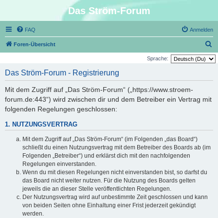
Das Ström-Forum
FAQ
Anmelden
S
Foren-Übersicht
u
Sprache:
c
Das Ström-Forum - Registrierung
h
Mit dem Zugriff auf „Das Ström-Forum“ („https://www.stroem-
e
forum.de:443“) wird zwischen dir und dem Betreiber ein Vertrag mit
folgenden Regelungen geschlossen:
1. NUTZUNGSVERTRAG
Mit dem Zugriff auf „Das Ström-Forum“ (im Folgenden „das Board“)
schließt du einen Nutzungsvertrag mit dem Betreiber des Boards ab (im
Folgenden „Betreiber“) und erklärst dich mit den nachfolgenden
Regelungen einverstanden.
Wenn du mit diesen Regelungen nicht einverstanden bist, so darfst du
das Board nicht weiter nutzen. Für die Nutzung des Boards gelten
jeweils die an dieser Stelle veröffentlichten Regelungen.
Der Nutzungsvertrag wird auf unbestimmte Zeit geschlossen und kann
von beiden Seiten ohne Einhaltung einer Frist jederzeit gekündigt
werden.