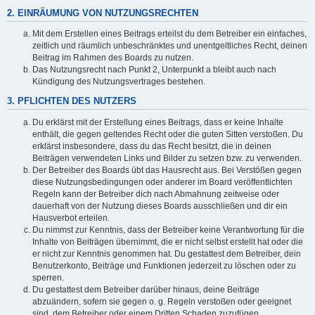
2. EINRÄUMUNG VON NUTZUNGSRECHTEN
Mit dem Erstellen eines Beitrags erteilst du dem Betreiber ein einfaches,
zeitlich und räumlich unbeschränktes und unentgeltliches Recht, deinen
Beitrag im Rahmen des Boards zu nutzen.
Das Nutzungsrecht nach Punkt 2, Unterpunkt a bleibt auch nach
Kündigung des Nutzungsvertrages bestehen.
3. PFLICHTEN DES NUTZERS
Du erklärst mit der Erstellung eines Beitrags, dass er keine Inhalte
enthält, die gegen geltendes Recht oder die guten Sitten verstoßen. Du
erklärst insbesondere, dass du das Recht besitzt, die in deinen
Beiträgen verwendeten Links und Bilder zu setzen bzw. zu verwenden.
Der Betreiber des Boards übt das Hausrecht aus. Bei Verstößen gegen
diese Nutzungsbedingungen oder anderer im Board veröffentlichten
Regeln kann der Betreiber dich nach Abmahnung zeitweise oder
dauerhaft von der Nutzung dieses Boards ausschließen und dir ein
Hausverbot erteilen.
Du nimmst zur Kenntnis, dass der Betreiber keine Verantwortung für die
Inhalte von Beiträgen übernimmt, die er nicht selbst erstellt hat oder die
er nicht zur Kenntnis genommen hat. Du gestattest dem Betreiber, dein
Benutzerkonto, Beiträge und Funktionen jederzeit zu löschen oder zu
sperren.
Du gestattest dem Betreiber darüber hinaus, deine Beiträge
abzuändern, sofern sie gegen o. g. Regeln verstoßen oder geeignet
sind, dem Betreiber oder einem Dritten Schaden zuzufügen.