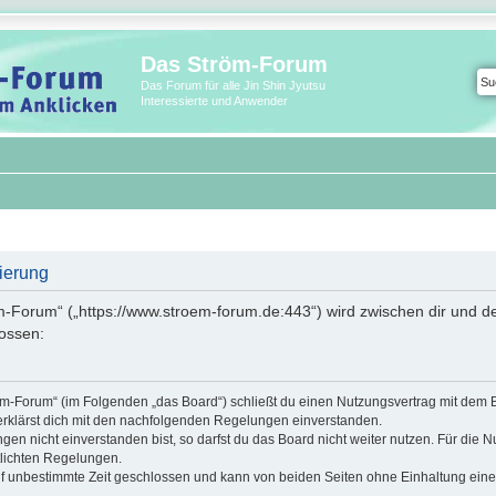
Das Ström-Forum
Das Forum für alle Jin Shin Jyutsu
Interessierte und Anwender
ierung
m-Forum“ („https://www.stroem-forum.de:443“) wird zwischen dir und de
ossen:
röm-Forum“ (im Folgenden „das Board“) schließt du einen Nutzungsvertrag mit dem 
erklärst dich mit den nachfolgenden Regelungen einverstanden.
n nicht einverstanden bist, so darfst du das Board nicht weiter nutzen. Für die N
ntlichten Regelungen.
f unbestimmte Zeit geschlossen und kann von beiden Seiten ohne Einhaltung einer 