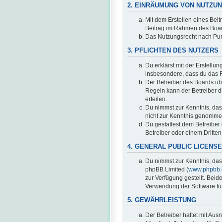
2. EINRÄUMUNG VON NUTZU
Mit dem Erstellen eines Beit
Beitrag im Rahmen des Boar
Das Nutzungsrecht nach Pun
3. PFLICHTEN DES NUTZERS
Du erklärst mit der Erstellun
insbesondere, dass du das R
Der Betreiber des Boards üb
Regeln kann der Betreiber 
erteilen.
Du nimmst zur Kenntnis, dass 
nicht zur Kenntnis genommen
Du gestattest dem Betreiber
Betreiber oder einem Dritte
4. GENERAL PUBLIC LICENSE
Du nimmst zur Kenntnis, das
phpBB Limited (
www.phpbb
zur Verfügung gestellt. Beid
Verwendung der Software für
5. GEWÄHRLEISTUNG
Der Betreiber haftet mit Au