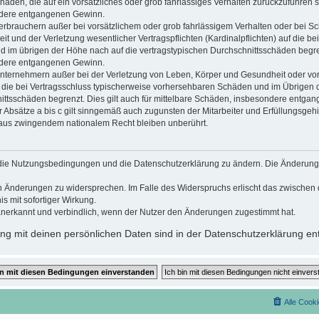
chäden, die auf ein vorsätzliches oder grob fahrlässiges Verhalten zurückzuführen si
dere entgangenen Gewinn.
erbrauchern außer bei vorsätzlichem oder grob fahrlässigem Verhalten oder bei S
 und der Verletzung wesentlicher Vertragspflichten (Kardinalpflichten) auf die be
im übrigen der Höhe nach auf die vertragstypischen Durchschnittsschäden begrenzt
dere entgangenen Gewinn.
nternehmern außer bei der Verletzung von Leben, Körper und Gesundheit oder vor
f die bei Vertragsschluss typischerweise vorhersehbaren Schäden und im Übrigen 
ittsschäden begrenzt. Dies gilt auch für mittelbare Schäden, insbesondere entga
Absätze a bis c gilt sinngemäß auch zugunsten der Mitarbeiter und Erfüllungsgehil
 aus zwingendem nationalem Recht bleiben unberührt.
t, die Nutzungsbedingungen und die Datenschutzerklärung zu ändern. Die Änderung
den Änderungen zu widersprechen. Im Falle des Widerspruchs erlischt das zwische
s mit sofortiger Wirkung.
anerkannt und verbindlich, wenn der Nutzer den Änderungen zugestimmt hat.
g mit deinen persönlichen Daten sind in der Datenschutzerklärung ent
Alle Cook