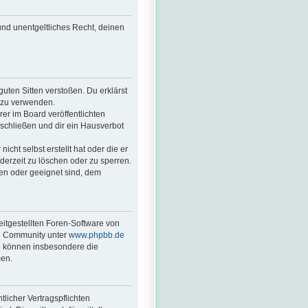
 und unentgeltliches Recht, deinen
guten Sitten verstoßen. Du erklärst
. zu verwenden.
r im Board veröffentlichten
schließen und dir ein Hausverbot
cht selbst erstellt hat oder die er
derzeit zu löschen oder zu sperren.
ßen oder geeignet sind, dem
eitgestellten Foren-Software von
ge Community unter
www.phpbb.de
ie können insbesondere die
men.
licher Vertragspflichten