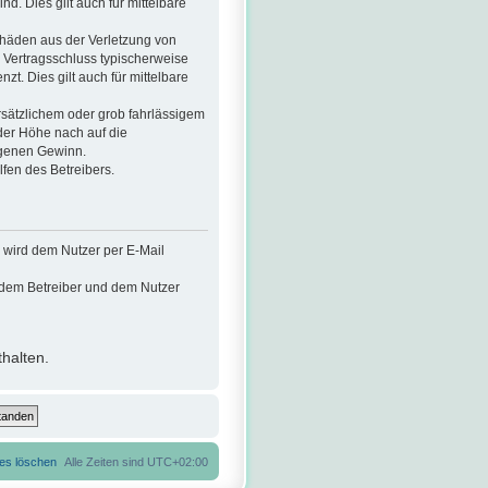
nd. Dies gilt auch für mittelbare
chäden aus der Verletzung von
i Vertragsschluss typischerweise
. Dies gilt auch für mittelbare
sätzlichem oder grob fahrlässigem
der Höhe nach auf die
ngenen Gewinn.
fen des Betreibers.
 wird dem Nutzer per E-Mail
n dem Betreiber und dem Nutzer
halten.
ies löschen
Alle Zeiten sind
UTC+02:00