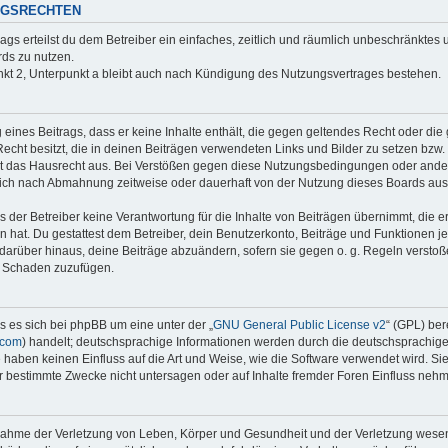
NGSRECHTEN
rags erteilst du dem Betreiber ein einfaches, zeitlich und räumlich unbeschränktes
ds zu nutzen.
kt 2, Unterpunkt a bleibt auch nach Kündigung des Nutzungsvertrages bestehen.
g eines Beitrags, dass er keine Inhalte enthält, die gegen geltendes Recht oder die 
echt besitzt, die in deinen Beiträgen verwendeten Links und Bilder zu setzen bzw
t das Hausrecht aus. Bei Verstößen gegen diese Nutzungsbedingungen oder andere
dich nach Abmahnung zeitweise oder dauerhaft von der Nutzung dieses Boards aus
der Betreiber keine Verantwortung für die Inhalte von Beiträgen übernimmt, die er ni
 hat. Du gestattest dem Betreiber, dein Benutzerkonto, Beiträge und Funktionen je
 darüber hinaus, deine Beiträge abzuändern, sofern sie gegen o. g. Regeln versto
n Schaden zuzufügen.
s es sich bei phpBB um eine unter der „
GNU General Public License v2
“ (GPL) ber
.com
) handelt; deutschsprachige Informationen werden durch die deutschsprachi
e haben keinen Einfluss auf die Art und Weise, wie die Software verwendet wird. S
 bestimmte Zwecke nicht untersagen oder auf Inhalte fremder Foren Einfluss neh
snahme der Verletzung von Leben, Körper und Gesundheit und der Verletzung wesent