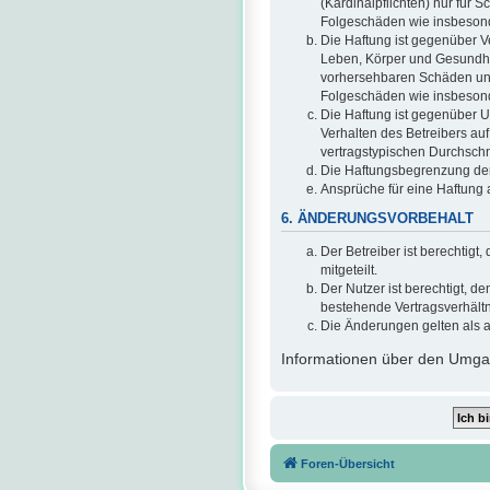
(Kardinalpflichten) nur für S
Folgeschäden wie insbeson
Die Haftung ist gegenüber V
Leben, Körper und Gesundheit
vorhersehbaren Schäden und 
Folgeschäden wie insbeson
Die Haftung ist gegenüber U
Verhalten des Betreibers au
vertragstypischen Durchschn
Die Haftungsbegrenzung der 
Ansprüche für eine Haftung
6. ÄNDERUNGSVORBEHALT
Der Betreiber ist berechtig
mitgeteilt.
Der Nutzer ist berechtigt, 
bestehende Vertragsverhältni
Die Änderungen gelten als 
Informationen über den Umgan
Foren-Übersicht