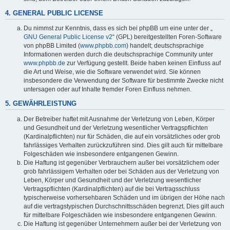
4. GENERAL PUBLIC LICENSE
Du nimmst zur Kenntnis, dass es sich bei phpBB um eine unter der „
GNU General Public License v2
“ (GPL) bereitgestellten Foren-Software
von phpBB Limited (
www.phpbb.com
) handelt; deutschsprachige
Informationen werden durch die deutschsprachige Community unter
www.phpbb.de
zur Verfügung gestellt. Beide haben keinen Einfluss auf
die Art und Weise, wie die Software verwendet wird. Sie können
insbesondere die Verwendung der Software für bestimmte Zwecke nicht
untersagen oder auf Inhalte fremder Foren Einfluss nehmen.
5. GEWÄHRLEISTUNG
Der Betreiber haftet mit Ausnahme der Verletzung von Leben, Körper
und Gesundheit und der Verletzung wesentlicher Vertragspflichten
(Kardinalpflichten) nur für Schäden, die auf ein vorsätzliches oder grob
fahrlässiges Verhalten zurückzuführen sind. Dies gilt auch für mittelbare
Folgeschäden wie insbesondere entgangenen Gewinn.
Die Haftung ist gegenüber Verbrauchern außer bei vorsätzlichem oder
grob fahrlässigem Verhalten oder bei Schäden aus der Verletzung von
Leben, Körper und Gesundheit und der Verletzung wesentlicher
Vertragspflichten (Kardinalpflichten) auf die bei Vertragsschluss
typischerweise vorhersehbaren Schäden und im übrigen der Höhe nach
auf die vertragstypischen Durchschnittsschäden begrenzt. Dies gilt auch
für mittelbare Folgeschäden wie insbesondere entgangenen Gewinn.
Die Haftung ist gegenüber Unternehmern außer bei der Verletzung von