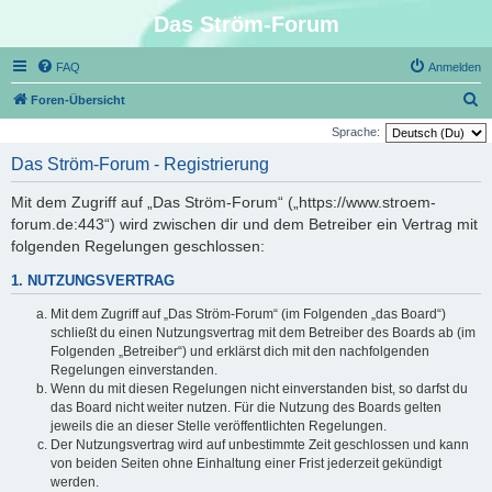
Das Ström-Forum
FAQ
Anmelden
S
Foren-Übersicht
u
Sprache:
c
Das Ström-Forum - Registrierung
h
Mit dem Zugriff auf „Das Ström-Forum“ („https://www.stroem-
e
forum.de:443“) wird zwischen dir und dem Betreiber ein Vertrag mit
folgenden Regelungen geschlossen:
1. NUTZUNGSVERTRAG
Mit dem Zugriff auf „Das Ström-Forum“ (im Folgenden „das Board“)
schließt du einen Nutzungsvertrag mit dem Betreiber des Boards ab (im
Folgenden „Betreiber“) und erklärst dich mit den nachfolgenden
Regelungen einverstanden.
Wenn du mit diesen Regelungen nicht einverstanden bist, so darfst du
das Board nicht weiter nutzen. Für die Nutzung des Boards gelten
jeweils die an dieser Stelle veröffentlichten Regelungen.
Der Nutzungsvertrag wird auf unbestimmte Zeit geschlossen und kann
von beiden Seiten ohne Einhaltung einer Frist jederzeit gekündigt
werden.