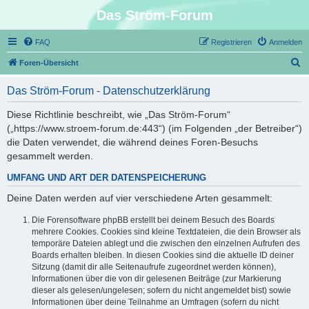
Das Ström-Forum
FAQ
Registrieren
Anmelden
S
Foren-Übersicht
u
Das Ström-Forum - Datenschutzerklärung
c
h
Diese Richtlinie beschreibt, wie „Das Ström-Forum“
(„https://www.stroem-forum.de:443“) (im Folgenden „der Betreiber“)
e
die Daten verwendet, die während deines Foren-Besuchs
gesammelt werden.
UMFANG UND ART DER DATENSPEICHERUNG
Deine Daten werden auf vier verschiedene Arten gesammelt:
Die Forensoftware phpBB erstellt bei deinem Besuch des Boards
mehrere Cookies. Cookies sind kleine Textdateien, die dein Browser als
temporäre Dateien ablegt und die zwischen den einzelnen Aufrufen des
Boards erhalten bleiben. In diesen Cookies sind die aktuelle ID deiner
Sitzung (damit dir alle Seitenaufrufe zugeordnet werden können),
Informationen über die von dir gelesenen Beiträge (zur Markierung
dieser als gelesen/ungelesen; sofern du nicht angemeldet bist) sowie
Informationen über deine Teilnahme an Umfragen (sofern du nicht