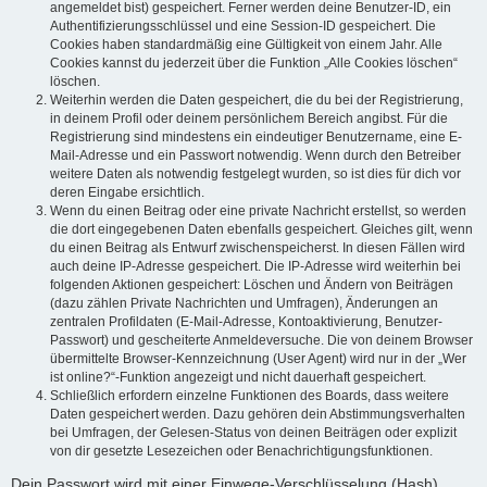
angemeldet bist) gespeichert. Ferner werden deine Benutzer-ID, ein
Authentifizierungsschlüssel und eine Session-ID gespeichert. Die
Cookies haben standardmäßig eine Gültigkeit von einem Jahr. Alle
Cookies kannst du jederzeit über die Funktion „Alle Cookies löschen“
löschen.
Weiterhin werden die Daten gespeichert, die du bei der Registrierung,
in deinem Profil oder deinem persönlichem Bereich angibst. Für die
Registrierung sind mindestens ein eindeutiger Benutzername, eine E-
Mail-Adresse und ein Passwort notwendig. Wenn durch den Betreiber
weitere Daten als notwendig festgelegt wurden, so ist dies für dich vor
deren Eingabe ersichtlich.
Wenn du einen Beitrag oder eine private Nachricht erstellst, so werden
die dort eingegebenen Daten ebenfalls gespeichert. Gleiches gilt, wenn
du einen Beitrag als Entwurf zwischenspeicherst. In diesen Fällen wird
auch deine IP-Adresse gespeichert. Die IP-Adresse wird weiterhin bei
folgenden Aktionen gespeichert: Löschen und Ändern von Beiträgen
(dazu zählen Private Nachrichten und Umfragen), Änderungen an
zentralen Profildaten (E-Mail-Adresse, Kontoaktivierung, Benutzer-
Passwort) und gescheiterte Anmeldeversuche. Die von deinem Browser
übermittelte Browser-Kennzeichnung (User Agent) wird nur in der „Wer
ist online?“-Funktion angezeigt und nicht dauerhaft gespeichert.
Schließlich erfordern einzelne Funktionen des Boards, dass weitere
Daten gespeichert werden. Dazu gehören dein Abstimmungsverhalten
bei Umfragen, der Gelesen-Status von deinen Beiträgen oder explizit
von dir gesetzte Lesezeichen oder Benachrichtigungsfunktionen.
Dein Passwort wird mit einer Einwege-Verschlüsselung (Hash)