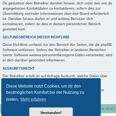
Du gestattest dem Betreiber darüber hinaus, dich unter den von dir
angegebenen Kontaktdaten zu kontaktieren, sofern dies zur
Übermittlung zentraler Informationen über das Board erforderlich
ist. Darüber hinaus dürfen er und andere Benutzer dich
kontaktieren, sofern du dies in deinem persönlichen Bereich
gestattet hast.
GELTUNGSBEREICH DIESER RICHTLINIE
Diese Richtlinie umfasst nur den Bereich der Seiten, die die phpBB-
Software umfassen. Sofern der Betreiber in anderen Bereichen
seiner Software weitere personenbezogene Daten verarbeitet, wird
er dich darüber gesondert informieren.
AUSKUNFTSRECHT
Der Betreiber erteilt dir auf Anfrage Auskunft, welche Daten über
dich gespeichert sind.
Diese Website nutzt Cookies, um dir den
Du kannst jederzeit die Löschung bzw. Sperrung deiner Daten
bestmöglichen Komfort bei der Nutzung zu
verlangen. Kontaktiere hierzu bitte den Betreiber.
bieten.
Mehr erfahren
Foren-Übersicht
Alle Cookies löschen
Alle Zeiten sind
UTC+02:00
Verstanden!