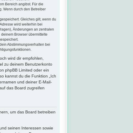
em Bereich angibst. Für die
g. Wenn durch den Betreiber
gespeichert. Gleiches gilt, wenn du
-Adresse wird weiterhin bei
fragen), Änderungen an zentralen
n deinem Browser übermittelte
gespeichert.
 dein Abstimmungsverhalten bei
htigungsfunktionen.
och wird dir empfohlen,
sel zu deinem Benutzerkonto
von phpBB Limited oder ein
so kannst du die Funktion „Ich
ernamen und deiner E-Mail-
auf das Board zugreifen
chern, um das Board betreiben
und seinen Interessen sowie