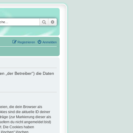
Suche
Erweiterte Suche
Registrieren
Anmelden
en „der Betreiber“) die Daten
eien, die dein Browser als
ies sind die aktuelle ID deiner
träge (zur Markierung dieser als
ofern du nicht angemeldet bist)
rt. Die Cookies haben
s löschen“ löschen.