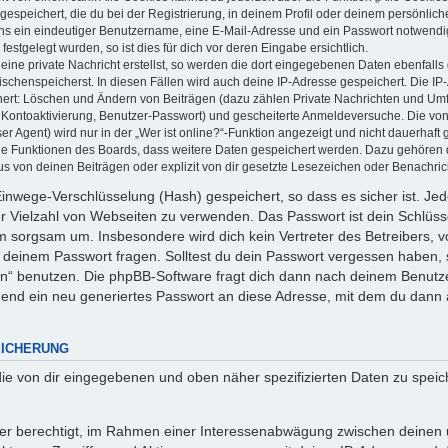
espeichert, die du bei der Registrierung, in deinem Profil oder deinem persönlich
ns ein eindeutiger Benutzername, eine E-Mail-Adresse und ein Passwort notwendi
estgelegt wurden, so ist dies für dich vor deren Eingabe ersichtlich.
ine private Nachricht erstellst, so werden die dort eingegebenen Daten ebenfalls 
ischenspeicherst. In diesen Fällen wird auch deine IP-Adresse gespeichert. Die IP
hert: Löschen und Ändern von Beiträgen (dazu zählen Private Nachrichten und Um
, Kontoaktivierung, Benutzer-Passwort) und gescheiterte Anmeldeversuche. Die vo
 Agent) wird nur in der „Wer ist online?“-Funktion angezeigt und nicht dauerhaft 
lne Funktionen des Boards, dass weitere Daten gespeichert werden. Dazu gehören
s von deinen Beiträgen oder explizit von dir gesetzte Lesezeichen oder Benachric
Einwege-Verschlüsselung (Hash) gespeichert, so dass es sicher ist. Jed
er Vielzahl von Webseiten zu verwenden. Das Passwort ist dein Schlüs
hm sorgsam um. Insbesondere wird dich kein Vertreter des Betreibers, 
h deinem Passwort fragen. Solltest du dein Passwort vergessen haben, 
n“ benutzen. Die phpBB-Software fragt dich dann nach deinem Benutz
end ein neu generiertes Passwort an diese Adresse, mit dem du dann 
EICHERUNG
die von dir eingegebenen und oben näher spezifizierten Daten zu spei
iber berechtigt, im Rahmen einer Interessenabwägung zwischen deinen 