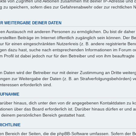
punkte von Zugriffen und Aktionen zusammen mit deiner IP-Adresse und
g zu speichern, sofern dies zur Gefahrenabwehr oder zur rechtlichen 
R WEITERGABE DEINER DATEN
nen Austausch mit anderen Personen zu ermöglichen. Du bist dir daher
 erstellten Beiträge im Internet öffentlich zugänglich sein können. Der B
r für einen eingeschränkten Nutzerkreis (z. B. andere registrierte Benu
gen dazu hast, suche nach entsprechenden Informationen im Forum ode
 Profil ist dabei jedoch nur für den Betreiber und von ihm beauftragte
 Daten wird der Betreiber nur mit deiner Zustimmung an Dritte weitergeb
ngen zur Weitergabe der Daten (z. B. an Strafverfolgungsbehörden) verp
nteressen erforderlich sind.
AUFNAHME
arüber hinaus, dich unter den von dir angegebenen Kontaktdaten zu kon
ationen über das Board erforderlich ist. Darüber hinaus dürfen er und 
n deinem persönlichen Bereich gestattet hast.
ICHTLINIE
den Bereich der Seiten, die die phpBB-Software umfassen. Sofern der B