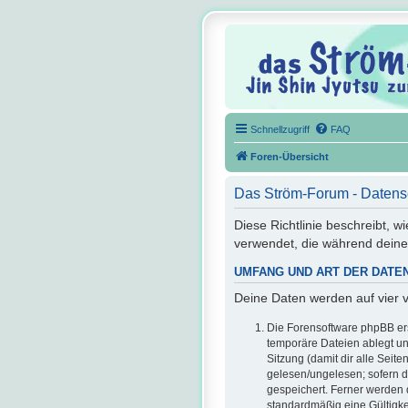
Schnellzugriff
FAQ
Foren-Übersicht
Das Ström-Forum - Datens
Diese Richtlinie beschreibt, 
verwendet, die während dein
UMFANG UND ART DER DATE
Deine Daten werden auf vier 
Die Forensoftware phpBB ers
temporäre Dateien ablegt un
Sitzung (damit dir alle Seit
gelesen/ungelesen; sofern d
gespeichert. Ferner werden 
standardmäßig eine Gültigkei