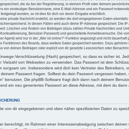
espeichert, die du bei der Registrierung, in deinem Profil oder deinem persönlich
ns ein eindeutiger Benutzername, eine E-Mail-Adresse und ein Passwort notwendi
estgelegt wurden, so ist dies für dich vor deren Eingabe ersichtlich.
ine private Nachricht erstellst, so werden die dort eingegebenen Daten ebenfalls 
ischenspeicherst. In diesen Fällen wird auch deine IP-Adresse gespeichert. Die IP
hert: Löschen und Ändern von Beiträgen (dazu zählen Private Nachrichten und Um
, Kontoaktivierung, Benutzer-Passwort) und gescheiterte Anmeldeversuche. Die vo
 Agent) wird nur in der „Wer ist online?“-Funktion angezeigt und nicht dauerhaft 
lne Funktionen des Boards, dass weitere Daten gespeichert werden. Dazu gehören
s von deinen Beiträgen oder explizit von dir gesetzte Lesezeichen oder Benachric
Einwege-Verschlüsselung (Hash) gespeichert, so dass es sicher ist. Jed
er Vielzahl von Webseiten zu verwenden. Das Passwort ist dein Schlüs
hm sorgsam um. Insbesondere wird dich kein Vertreter des Betreibers, 
h deinem Passwort fragen. Solltest du dein Passwort vergessen haben, 
n“ benutzen. Die phpBB-Software fragt dich dann nach deinem Benutz
end ein neu generiertes Passwort an diese Adresse, mit dem du dann 
EICHERUNG
die von dir eingegebenen und oben näher spezifizierten Daten zu spei
iber berechtigt, im Rahmen einer Interessenabwägung zwischen deinen 