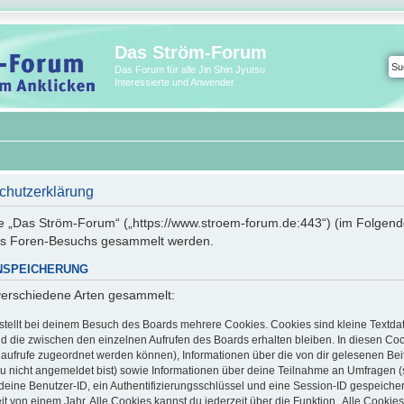
Das Ström-Forum
Das Forum für alle Jin Shin Jyutsu
Interessierte und Anwender
chutzerklärung
wie „Das Ström-Forum“ („https://www.stroem-forum.de:443“) (im Folgend
es Foren-Besuchs gesammelt werden.
NSPEICHERUNG
verschiedene Arten gesammelt:
tellt bei deinem Besuch des Boards mehrere Cookies. Cookies sind kleine Textdat
d die zwischen den einzelnen Aufrufen des Boards erhalten bleiben. In diesen Cook
enaufrufe zugeordnet werden können), Informationen über die von dir gelesenen Bei
u nicht angemeldet bist) sowie Informationen über deine Teilnahme an Umfragen (s
deine Benutzer-ID, ein Authentifizierungsschlüssel und eine Session-ID gespeiche
t von einem Jahr. Alle Cookies kannst du jederzeit über die Funktion „Alle Cookie