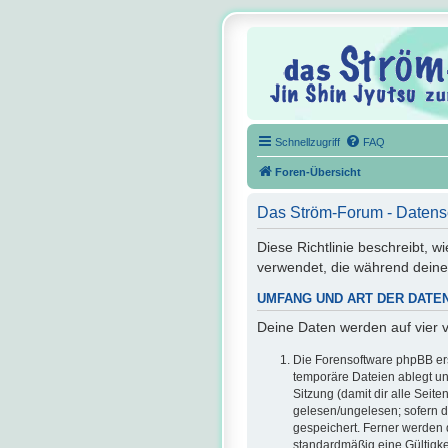
Schnellzugriff
FAQ
Foren-Übersicht
Das Ström-Forum - Datens
Diese Richtlinie beschreibt, 
verwendet, die während dein
UMFANG UND ART DER DATE
Deine Daten werden auf vier 
Die Forensoftware phpBB ers
temporäre Dateien ablegt un
Sitzung (damit dir alle Seit
gelesen/ungelesen; sofern d
gespeichert. Ferner werden 
standardmäßig eine Gültigkei