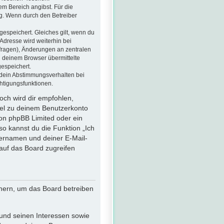
em Bereich angibst. Für die
g. Wenn durch den Betreiber
gespeichert. Gleiches gilt, wenn du
-Adresse wird weiterhin bei
fragen), Änderungen an zentralen
n deinem Browser übermittelte
gespeichert.
 dein Abstimmungsverhalten bei
htigungsfunktionen.
och wird dir empfohlen,
sel zu deinem Benutzerkonto
von phpBB Limited oder ein
so kannst du die Funktion „Ich
ernamen und deiner E-Mail-
auf das Board zugreifen
chern, um das Board betreiben
und seinen Interessen sowie