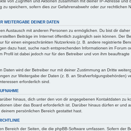
punkte von Zugriffen und Aktionen zusammen mit deiner IP-Adresse und
g zu speichern, sofern dies zur Gefahrenabwehr oder zur rechtlichen 
R WEITERGABE DEINER DATEN
nen Austausch mit anderen Personen zu ermöglichen. Du bist dir daher
 erstellten Beiträge im Internet öffentlich zugänglich sein können. Der B
r für einen eingeschränkten Nutzerkreis (z. B. andere registrierte Benu
gen dazu hast, suche nach entsprechenden Informationen im Forum ode
 Profil ist dabei jedoch nur für den Betreiber und von ihm beauftragte
 Daten wird der Betreiber nur mit deiner Zustimmung an Dritte weitergeb
ngen zur Weitergabe der Daten (z. B. an Strafverfolgungsbehörden) verp
nteressen erforderlich sind.
AUFNAHME
arüber hinaus, dich unter den von dir angegebenen Kontaktdaten zu kon
ationen über das Board erforderlich ist. Darüber hinaus dürfen er und 
n deinem persönlichen Bereich gestattet hast.
ICHTLINIE
den Bereich der Seiten, die die phpBB-Software umfassen. Sofern der B