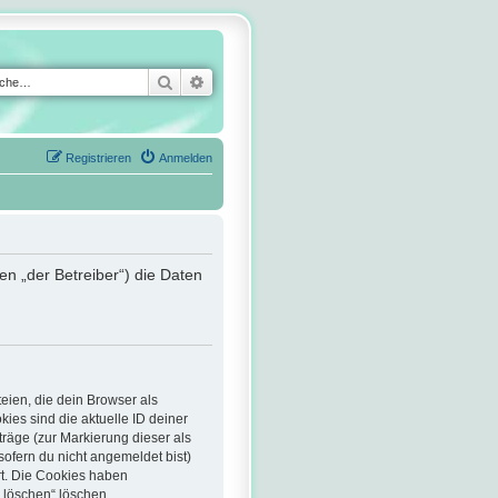
Suche
Erweiterte Suche
Registrieren
Anmelden
en „der Betreiber“) die Daten
eien, die dein Browser als
ies sind die aktuelle ID deiner
träge (zur Markierung dieser als
ofern du nicht angemeldet bist)
rt. Die Cookies haben
s löschen“ löschen.