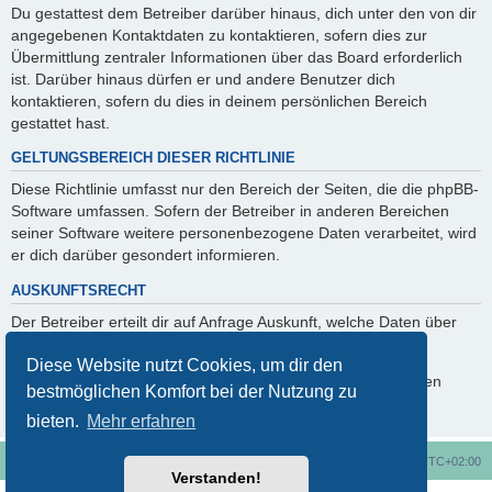
Du gestattest dem Betreiber darüber hinaus, dich unter den von dir
angegebenen Kontaktdaten zu kontaktieren, sofern dies zur
Übermittlung zentraler Informationen über das Board erforderlich
ist. Darüber hinaus dürfen er und andere Benutzer dich
kontaktieren, sofern du dies in deinem persönlichen Bereich
gestattet hast.
GELTUNGSBEREICH DIESER RICHTLINIE
Diese Richtlinie umfasst nur den Bereich der Seiten, die die phpBB-
Software umfassen. Sofern der Betreiber in anderen Bereichen
seiner Software weitere personenbezogene Daten verarbeitet, wird
er dich darüber gesondert informieren.
AUSKUNFTSRECHT
Der Betreiber erteilt dir auf Anfrage Auskunft, welche Daten über
dich gespeichert sind.
Diese Website nutzt Cookies, um dir den
Du kannst jederzeit die Löschung bzw. Sperrung deiner Daten
bestmöglichen Komfort bei der Nutzung zu
verlangen. Kontaktiere hierzu bitte den Betreiber.
bieten.
Mehr erfahren
Foren-Übersicht
Alle Cookies löschen
Alle Zeiten sind
UTC+02:00
Verstanden!