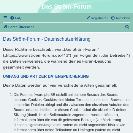
Das Ström-Forum
FAQ
Registrieren
Anmelden
S
Foren-Übersicht
u
Das Ström-Forum - Datenschutzerklärung
c
h
Diese Richtlinie beschreibt, wie „Das Ström-Forum“
(„https://www.stroem-forum.de:443“) (im Folgenden „der Betreiber“)
e
die Daten verwendet, die während deines Foren-Besuchs
gesammelt werden.
UMFANG UND ART DER DATENSPEICHERUNG
Deine Daten werden auf vier verschiedene Arten gesammelt:
Die Forensoftware phpBB erstellt bei deinem Besuch des Boards
mehrere Cookies. Cookies sind kleine Textdateien, die dein Browser als
temporäre Dateien ablegt und die zwischen den einzelnen Aufrufen des
Boards erhalten bleiben. In diesen Cookies sind die aktuelle ID deiner
Sitzung (damit dir alle Seitenaufrufe zugeordnet werden können),
Informationen über die von dir gelesenen Beiträge (zur Markierung
dieser als gelesen/ungelesen; sofern du nicht angemeldet bist) sowie
Informationen über deine Teilnahme an Umfragen (sofern du nicht