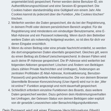
angemeldet bist) gespeichert. Ferner werden deine Benutzer-ID, ein
Authentifizierungsschlüssel und eine Session-ID gespeichert. Die
Cookies haben standardmäßig eine Gültigkeit von einem Jahr. Alle
Cookies kannst du jederzeit über die Funktion „Alle Cookies löschen“
löschen.
Weiterhin werden die Daten gespeichert, die du bei der Registrierung,
in deinem Profil oder deinem persönlichem Bereich angibst. Für die
Registrierung sind mindestens ein eindeutiger Benutzername, eine E-
Mail-Adresse und ein Passwort notwendig. Wenn durch den Betreiber
weitere Daten als notwendig festgelegt wurden, so ist dies für dich vor
deren Eingabe ersichtlich.
Wenn du einen Beitrag oder eine private Nachricht erstellst, so werden
die dort eingegebenen Daten ebenfalls gespeichert. Gleiches gilt, wenn
du einen Beitrag als Entwurf zwischenspeicherst. In diesen Fällen wird
auch deine IP-Adresse gespeichert. Die IP-Adresse wird weiterhin bei
folgenden Aktionen gespeichert: Löschen und Ändern von Beiträgen
(dazu zählen Private Nachrichten und Umfragen), Änderungen an
zentralen Profildaten (E-Mail-Adresse, Kontoaktivierung, Benutzer-
Passwort) und gescheiterte Anmeldeversuche. Die von deinem Browser
übermittelte Browser-Kennzeichnung (User Agent) wird nur in der „Wer
ist online?“-Funktion angezeigt und nicht dauerhaft gespeichert.
Schließlich erfordern einzelne Funktionen des Boards, dass weitere
Daten gespeichert werden. Dazu gehören dein Abstimmungsverhalten
bei Umfragen, der Gelesen-Status von deinen Beiträgen oder explizit
von dir gesetzte Lesezeichen oder Benachrichtigungsfunktionen.
Dein Passwort wird mit einer Einwege-Verschlüsselung (Hash)