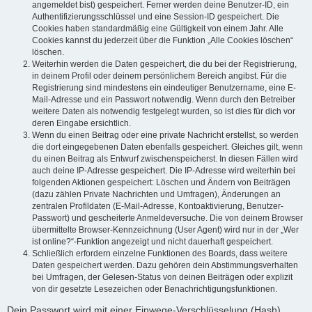
angemeldet bist) gespeichert. Ferner werden deine Benutzer-ID, ein
Authentifizierungsschlüssel und eine Session-ID gespeichert. Die
Cookies haben standardmäßig eine Gültigkeit von einem Jahr. Alle
Cookies kannst du jederzeit über die Funktion „Alle Cookies löschen“
löschen.
Weiterhin werden die Daten gespeichert, die du bei der Registrierung,
in deinem Profil oder deinem persönlichem Bereich angibst. Für die
Registrierung sind mindestens ein eindeutiger Benutzername, eine E-
Mail-Adresse und ein Passwort notwendig. Wenn durch den Betreiber
weitere Daten als notwendig festgelegt wurden, so ist dies für dich vor
deren Eingabe ersichtlich.
Wenn du einen Beitrag oder eine private Nachricht erstellst, so werden
die dort eingegebenen Daten ebenfalls gespeichert. Gleiches gilt, wenn
du einen Beitrag als Entwurf zwischenspeicherst. In diesen Fällen wird
auch deine IP-Adresse gespeichert. Die IP-Adresse wird weiterhin bei
folgenden Aktionen gespeichert: Löschen und Ändern von Beiträgen
(dazu zählen Private Nachrichten und Umfragen), Änderungen an
zentralen Profildaten (E-Mail-Adresse, Kontoaktivierung, Benutzer-
Passwort) und gescheiterte Anmeldeversuche. Die von deinem Browser
übermittelte Browser-Kennzeichnung (User Agent) wird nur in der „Wer
ist online?“-Funktion angezeigt und nicht dauerhaft gespeichert.
Schließlich erfordern einzelne Funktionen des Boards, dass weitere
Daten gespeichert werden. Dazu gehören dein Abstimmungsverhalten
bei Umfragen, der Gelesen-Status von deinen Beiträgen oder explizit
von dir gesetzte Lesezeichen oder Benachrichtigungsfunktionen.
Dein Passwort wird mit einer Einwege-Verschlüsselung (Hash)