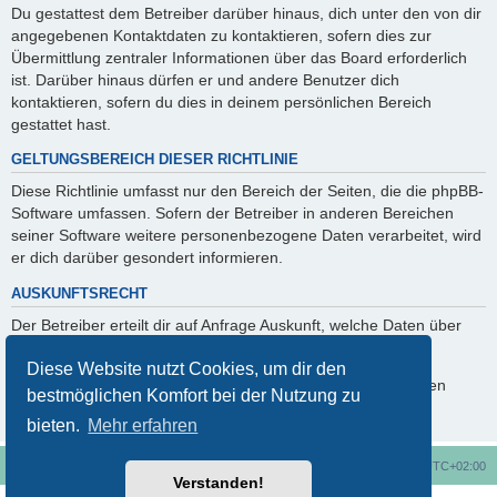
Du gestattest dem Betreiber darüber hinaus, dich unter den von dir
angegebenen Kontaktdaten zu kontaktieren, sofern dies zur
Übermittlung zentraler Informationen über das Board erforderlich
ist. Darüber hinaus dürfen er und andere Benutzer dich
kontaktieren, sofern du dies in deinem persönlichen Bereich
gestattet hast.
GELTUNGSBEREICH DIESER RICHTLINIE
Diese Richtlinie umfasst nur den Bereich der Seiten, die die phpBB-
Software umfassen. Sofern der Betreiber in anderen Bereichen
seiner Software weitere personenbezogene Daten verarbeitet, wird
er dich darüber gesondert informieren.
AUSKUNFTSRECHT
Der Betreiber erteilt dir auf Anfrage Auskunft, welche Daten über
dich gespeichert sind.
Diese Website nutzt Cookies, um dir den
Du kannst jederzeit die Löschung bzw. Sperrung deiner Daten
bestmöglichen Komfort bei der Nutzung zu
verlangen. Kontaktiere hierzu bitte den Betreiber.
bieten.
Mehr erfahren
Foren-Übersicht
Alle Cookies löschen
Alle Zeiten sind
UTC+02:00
Verstanden!