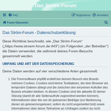
Das Ström-Forum
FAQ
Registrieren
Anmelden
S
Foren-Übersicht
u
Das Ström-Forum - Datenschutzerklärung
c
h
Diese Richtlinie beschreibt, wie „Das Ström-Forum“
(„https://www.stroem-forum.de:443“) (im Folgenden „der Betreiber“)
e
die Daten verwendet, die während deines Foren-Besuchs
gesammelt werden.
UMFANG UND ART DER DATENSPEICHERUNG
Deine Daten werden auf vier verschiedene Arten gesammelt:
Die Forensoftware phpBB erstellt bei deinem Besuch des Boards
mehrere Cookies. Cookies sind kleine Textdateien, die dein Browser als
temporäre Dateien ablegt und die zwischen den einzelnen Aufrufen des
Boards erhalten bleiben. In diesen Cookies sind die aktuelle ID deiner
Sitzung (damit dir alle Seitenaufrufe zugeordnet werden können),
Informationen über die von dir gelesenen Beiträge (zur Markierung
dieser als gelesen/ungelesen; sofern du nicht angemeldet bist) sowie
Informationen über deine Teilnahme an Umfragen (sofern du nicht