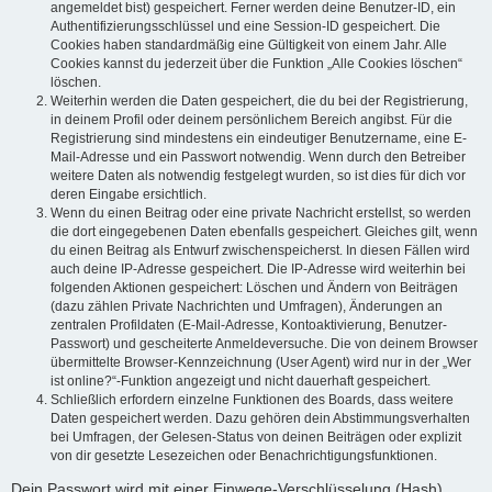
angemeldet bist) gespeichert. Ferner werden deine Benutzer-ID, ein
Authentifizierungsschlüssel und eine Session-ID gespeichert. Die
Cookies haben standardmäßig eine Gültigkeit von einem Jahr. Alle
Cookies kannst du jederzeit über die Funktion „Alle Cookies löschen“
löschen.
Weiterhin werden die Daten gespeichert, die du bei der Registrierung,
in deinem Profil oder deinem persönlichem Bereich angibst. Für die
Registrierung sind mindestens ein eindeutiger Benutzername, eine E-
Mail-Adresse und ein Passwort notwendig. Wenn durch den Betreiber
weitere Daten als notwendig festgelegt wurden, so ist dies für dich vor
deren Eingabe ersichtlich.
Wenn du einen Beitrag oder eine private Nachricht erstellst, so werden
die dort eingegebenen Daten ebenfalls gespeichert. Gleiches gilt, wenn
du einen Beitrag als Entwurf zwischenspeicherst. In diesen Fällen wird
auch deine IP-Adresse gespeichert. Die IP-Adresse wird weiterhin bei
folgenden Aktionen gespeichert: Löschen und Ändern von Beiträgen
(dazu zählen Private Nachrichten und Umfragen), Änderungen an
zentralen Profildaten (E-Mail-Adresse, Kontoaktivierung, Benutzer-
Passwort) und gescheiterte Anmeldeversuche. Die von deinem Browser
übermittelte Browser-Kennzeichnung (User Agent) wird nur in der „Wer
ist online?“-Funktion angezeigt und nicht dauerhaft gespeichert.
Schließlich erfordern einzelne Funktionen des Boards, dass weitere
Daten gespeichert werden. Dazu gehören dein Abstimmungsverhalten
bei Umfragen, der Gelesen-Status von deinen Beiträgen oder explizit
von dir gesetzte Lesezeichen oder Benachrichtigungsfunktionen.
Dein Passwort wird mit einer Einwege-Verschlüsselung (Hash)