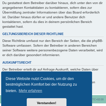
Du gestattest dem Betreiber darüber hinaus, dich unter den von dir
angegebenen Kontaktdaten zu kontaktieren, sofern dies zur
Übermittlung zentraler Informationen über das Board erforderlich
ist. Darüber hinaus dürfen er und andere Benutzer dich
kontaktieren, sofern du dies in deinem persönlichen Bereich
gestattet hast.
GELTUNGSBEREICH DIESER RICHTLINIE
Diese Richtlinie umfasst nur den Bereich der Seiten, die die phpBB-
Software umfassen. Sofern der Betreiber in anderen Bereichen
seiner Software weitere personenbezogene Daten verarbeitet, wird
er dich darüber gesondert informieren.
AUSKUNFTSRECHT
Der Betreiber erteilt dir auf Anfrage Auskunft, welche Daten über
dich gespeichert sind.
Diese Website nutzt Cookies, um dir den
Du kannst jederzeit die Löschung bzw. Sperrung deiner Daten
bestmöglichen Komfort bei der Nutzung zu
verlangen. Kontaktiere hierzu bitte den Betreiber.
bieten.
Mehr erfahren
Foren-Übersicht
Alle Cookies löschen
Alle Zeiten sind
UTC+02:00
Verstanden!