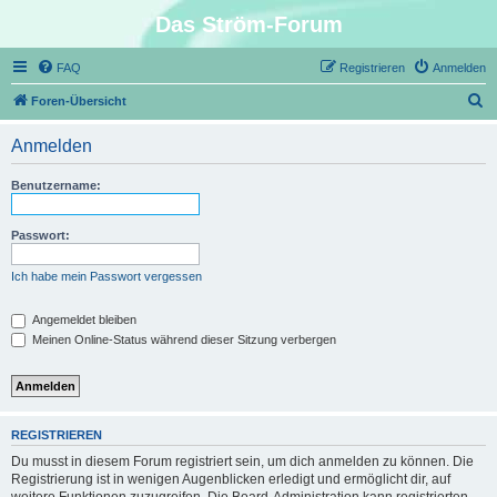
Das Ström-Forum
FAQ
Registrieren
Anmelden
S
Foren-Übersicht
u
Anmelden
c
h
Benutzername:
e
Passwort:
Ich habe mein Passwort vergessen
Angemeldet bleiben
Meinen Online-Status während dieser Sitzung verbergen
REGISTRIEREN
Du musst in diesem Forum registriert sein, um dich anmelden zu können. Die
Registrierung ist in wenigen Augenblicken erledigt und ermöglicht dir, auf
weitere Funktionen zuzugreifen. Die Board-Administration kann registrierten