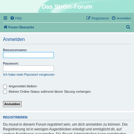
Das Ström-Forum
FAQ
Registrieren
Anmelden
S
Foren-Übersicht
u
Anmelden
c
h
Benutzername:
e
Passwort:
Ich habe mein Passwort vergessen
Angemeldet bleiben
Meinen Online-Status während dieser Sitzung verbergen
REGISTRIEREN
Du musst in diesem Forum registriert sein, um dich anmelden zu können. Die
Registrierung ist in wenigen Augenblicken erledigt und ermöglicht dir, auf
weitere Funktionen zuzugreifen. Die Board-Administration kann registrierten