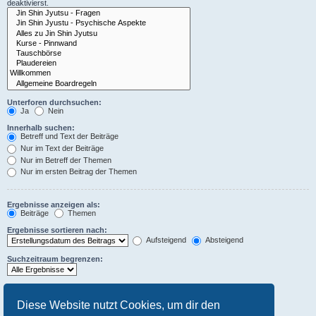
deaktivierst.
Unterforen durchsuchen:
Ja
Nein
Innerhalb suchen:
Betreff und Text der Beiträge
Nur im Text der Beiträge
Nur im Betreff der Themen
Nur im ersten Beitrag der Themen
Ergebnisse anzeigen als:
Beiträge
Themen
Ergebnisse sortieren nach:
Aufsteigend
Absteigend
Suchzeitraum begrenzen:
Die ersten:
Stelle 0 als Wert ein, damit der komplette Beitrag angezeigt wird.
Diese Website nutzt Cookies, um dir den
Zeichen der Beiträge anzeigen