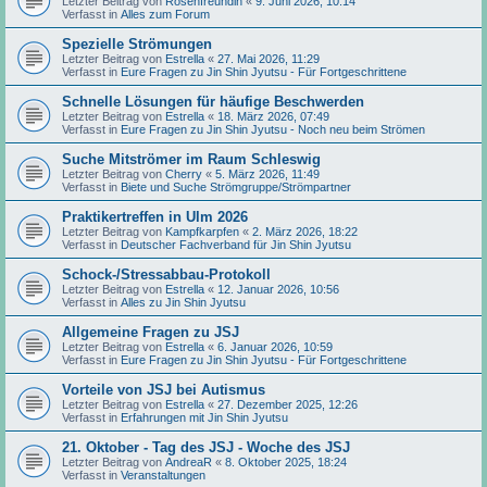
Letzter Beitrag von
Rosenfreundin
«
9. Juni 2026, 10:14
Verfasst in
Alles zum Forum
Spezielle Strömungen
Letzter Beitrag von
Estrella
«
27. Mai 2026, 11:29
Verfasst in
Eure Fragen zu Jin Shin Jyutsu - Für Fortgeschrittene
Schnelle Lösungen für häufige Beschwerden
Letzter Beitrag von
Estrella
«
18. März 2026, 07:49
Verfasst in
Eure Fragen zu Jin Shin Jyutsu - Noch neu beim Strömen
Suche Mitströmer im Raum Schleswig
Letzter Beitrag von
Cherry
«
5. März 2026, 11:49
Verfasst in
Biete und Suche Strömgruppe/Strömpartner
Praktikertreffen in Ulm 2026
Letzter Beitrag von
Kampfkarpfen
«
2. März 2026, 18:22
Verfasst in
Deutscher Fachverband für Jin Shin Jyutsu
Schock-/Stressabbau-Protokoll
Letzter Beitrag von
Estrella
«
12. Januar 2026, 10:56
Verfasst in
Alles zu Jin Shin Jyutsu
Allgemeine Fragen zu JSJ
Letzter Beitrag von
Estrella
«
6. Januar 2026, 10:59
Verfasst in
Eure Fragen zu Jin Shin Jyutsu - Für Fortgeschrittene
Vorteile von JSJ bei Autismus
Letzter Beitrag von
Estrella
«
27. Dezember 2025, 12:26
Verfasst in
Erfahrungen mit Jin Shin Jyutsu
21. Oktober - Tag des JSJ - Woche des JSJ
Letzter Beitrag von
AndreaR
«
8. Oktober 2025, 18:24
Verfasst in
Veranstaltungen