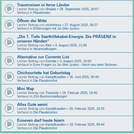
Traumreisen in ferne Länder
Letzter Beitrag von
Shalala
«
28. September 2025, 20:57
Verfasst in
Plaudereien
Öffnen der Mitte
Letzter Beitrag von
strömhexe
«
27. August 2025, 09:27
Verfasst in
Erfahrungen mit Jin Shin Jyutsu
„Die 7. Tiefe Starthilfekabel-Energie. Die PRÄSENZ in
unseren Händen“
Letzter Beitrag von
Klee
«
6. August 2025, 21:06
Verfasst in
Veranstaltungen
Alternative zur Currents List
Letzter Beitrag von
Estrella
«
3. August 2025, 16:03
Verfasst in
Eure Fragen zu Jin Shin Jyutsu - Noch neu beim Strömen
Chichourlette hat Geburtstag
Letzter Beitrag von
Kampfkarpfen
«
30. Juni 2025, 05:49
Verfasst in
Die Plauderecke
Mini Map
Letzter Beitrag von
Towanda
«
28. Februar 2025, 16:40
Verfasst in
JSJ-Buchvorstellungen
Alles Gute aenni
Letzter Beitrag von
Kampfkarpfen
«
26. Februar 2025, 18:25
Verfasst in
Die Plauderecke
Eoseven darf heute feiern
Letzter Beitrag von
Kampfkarpfen
«
18. Februar 2025, 09:44
Verfasst in
Die Plauderecke