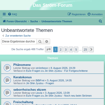
Das Ström-Forum
FAQ
Registrieren
Anmelden
S
Foren-Übersicht
Suche
Unbeantwortete Themen
u
Unbeantwortete Themen
c
Zur erweiterten Suche
h
Suche
Erweiterte Suche
e
Seite
1
von
25
1
2
3
4
5
25
Nächst
Die Suche ergab 488 Treffer
…
Themen
Phänomene
Letzter Beitrag von
strömhexe
«
8. August 2026, 19:29
Verfasst in
Eure Fragen zu Jin Shin Jyutsu - Für Fortgeschrittene
Keratokonus
Letzter Beitrag von
BiBiFrei
«
5. August 2026, 14:05
Verfasst in
Jin Shin Jyutsu - Fragen
seborrhoisches ekzem
Letzter Beitrag von
Lisvia
«
3. August 2026, 13:09
Verfasst in
Eure Fragen zu Jin Shin Jyutsu - Noch neu beim Strömen
Freischaltung