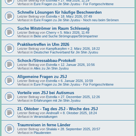
Letzter Beitrag von
Estrella
«
27. Mai 2026, 11:29
Verfasst in
Eure Fragen zu Jin Shin Jyutsu - Für Fortgeschrittene
Schnelle Lösungen für häufige Beschwerden
Letzter Beitrag von
Estrella
«
18. März 2026, 07:49
Verfasst in
Eure Fragen zu Jin Shin Jyutsu - Noch neu beim Strömen
Suche Mitströmer im Raum Schleswig
Letzter Beitrag von
Cherry
«
5. März 2026, 11:49
Verfasst in
Biete und Suche Strömgruppe/Strömpartner
Praktikertreffen in Ulm 2026
Letzter Beitrag von
Kampfkarpfen
«
2. März 2026, 18:22
Verfasst in
Deutscher Fachverband für Jin Shin Jyutsu
Schock-/Stressabbau-Protokoll
Letzter Beitrag von
Estrella
«
12. Januar 2026, 10:56
Verfasst in
Alles zu Jin Shin Jyutsu
Allgemeine Fragen zu JSJ
Letzter Beitrag von
Estrella
«
6. Januar 2026, 10:59
Verfasst in
Eure Fragen zu Jin Shin Jyutsu - Für Fortgeschrittene
Vorteile von JSJ bei Autismus
Letzter Beitrag von
Estrella
«
27. Dezember 2025, 12:26
Verfasst in
Erfahrungen mit Jin Shin Jyutsu
21. Oktober - Tag des JSJ - Woche des JSJ
Letzter Beitrag von
AndreaR
«
8. Oktober 2025, 18:24
Verfasst in
Veranstaltungen
Traumreisen in ferne Länder
Letzter Beitrag von
Shalala
«
28. September 2025, 20:57
Verfasst in
Plaudereien