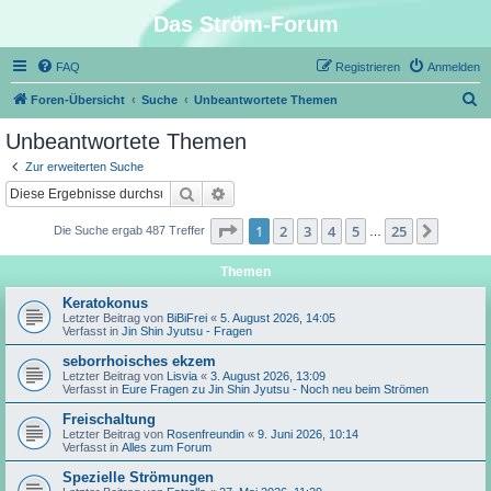
Das Ström-Forum
FAQ
Registrieren
Anmelden
S
Foren-Übersicht
Suche
Unbeantwortete Themen
u
Unbeantwortete Themen
c
Zur erweiterten Suche
h
Suche
Erweiterte Suche
e
Seite
1
von
25
1
2
3
4
5
25
Nächst
Die Suche ergab 487 Treffer
…
Themen
Keratokonus
Letzter Beitrag von
BiBiFrei
«
5. August 2026, 14:05
Verfasst in
Jin Shin Jyutsu - Fragen
seborrhoisches ekzem
Letzter Beitrag von
Lisvia
«
3. August 2026, 13:09
Verfasst in
Eure Fragen zu Jin Shin Jyutsu - Noch neu beim Strömen
Freischaltung
Letzter Beitrag von
Rosenfreundin
«
9. Juni 2026, 10:14
Verfasst in
Alles zum Forum
Spezielle Strömungen