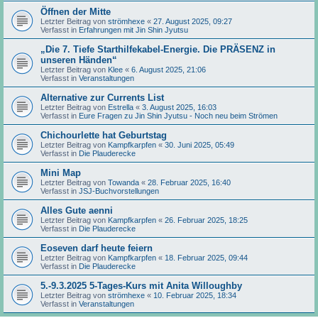
Öffnen der Mitte
Letzter Beitrag von
strömhexe
«
27. August 2025, 09:27
Verfasst in
Erfahrungen mit Jin Shin Jyutsu
„Die 7. Tiefe Starthilfekabel-Energie. Die PRÄSENZ in
unseren Händen“
Letzter Beitrag von
Klee
«
6. August 2025, 21:06
Verfasst in
Veranstaltungen
Alternative zur Currents List
Letzter Beitrag von
Estrella
«
3. August 2025, 16:03
Verfasst in
Eure Fragen zu Jin Shin Jyutsu - Noch neu beim Strömen
Chichourlette hat Geburtstag
Letzter Beitrag von
Kampfkarpfen
«
30. Juni 2025, 05:49
Verfasst in
Die Plauderecke
Mini Map
Letzter Beitrag von
Towanda
«
28. Februar 2025, 16:40
Verfasst in
JSJ-Buchvorstellungen
Alles Gute aenni
Letzter Beitrag von
Kampfkarpfen
«
26. Februar 2025, 18:25
Verfasst in
Die Plauderecke
Eoseven darf heute feiern
Letzter Beitrag von
Kampfkarpfen
«
18. Februar 2025, 09:44
Verfasst in
Die Plauderecke
5.-9.3.2025 5-Tages-Kurs mit Anita Willoughby
Letzter Beitrag von
strömhexe
«
10. Februar 2025, 18:34
Verfasst in
Veranstaltungen