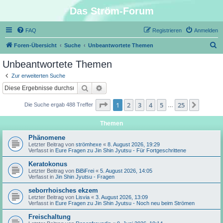
Das Ström-Forum
FAQ
Registrieren
Anmelden
S
Foren-Übersicht
Suche
Unbeantwortete Themen
u
Unbeantwortete Themen
c
Zur erweiterten Suche
h
Suche
Erweiterte Suche
e
Seite
1
von
25
1
2
3
4
5
25
Nächst
Die Suche ergab 488 Treffer
…
Themen
Phänomene
Letzter Beitrag von
strömhexe
«
8. August 2026, 19:29
Verfasst in
Eure Fragen zu Jin Shin Jyutsu - Für Fortgeschrittene
Keratokonus
Letzter Beitrag von
BiBiFrei
«
5. August 2026, 14:05
Verfasst in
Jin Shin Jyutsu - Fragen
seborrhoisches ekzem
Letzter Beitrag von
Lisvia
«
3. August 2026, 13:09
Verfasst in
Eure Fragen zu Jin Shin Jyutsu - Noch neu beim Strömen
Freischaltung