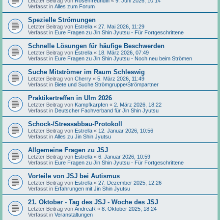
Letzter Beitrag von
Rosenfreundin
«
9. Juni 2026, 10:14
Verfasst in
Alles zum Forum
Spezielle Strömungen
Letzter Beitrag von
Estrella
«
27. Mai 2026, 11:29
Verfasst in
Eure Fragen zu Jin Shin Jyutsu - Für Fortgeschrittene
Schnelle Lösungen für häufige Beschwerden
Letzter Beitrag von
Estrella
«
18. März 2026, 07:49
Verfasst in
Eure Fragen zu Jin Shin Jyutsu - Noch neu beim Strömen
Suche Mitströmer im Raum Schleswig
Letzter Beitrag von
Cherry
«
5. März 2026, 11:49
Verfasst in
Biete und Suche Strömgruppe/Strömpartner
Praktikertreffen in Ulm 2026
Letzter Beitrag von
Kampfkarpfen
«
2. März 2026, 18:22
Verfasst in
Deutscher Fachverband für Jin Shin Jyutsu
Schock-/Stressabbau-Protokoll
Letzter Beitrag von
Estrella
«
12. Januar 2026, 10:56
Verfasst in
Alles zu Jin Shin Jyutsu
Allgemeine Fragen zu JSJ
Letzter Beitrag von
Estrella
«
6. Januar 2026, 10:59
Verfasst in
Eure Fragen zu Jin Shin Jyutsu - Für Fortgeschrittene
Vorteile von JSJ bei Autismus
Letzter Beitrag von
Estrella
«
27. Dezember 2025, 12:26
Verfasst in
Erfahrungen mit Jin Shin Jyutsu
21. Oktober - Tag des JSJ - Woche des JSJ
Letzter Beitrag von
AndreaR
«
8. Oktober 2025, 18:24
Verfasst in
Veranstaltungen