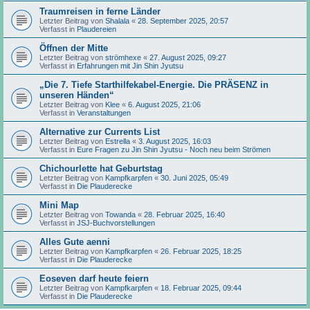
Traumreisen in ferne Länder
Letzter Beitrag von
Shalala
«
28. September 2025, 20:57
Verfasst in
Plaudereien
Öffnen der Mitte
Letzter Beitrag von
strömhexe
«
27. August 2025, 09:27
Verfasst in
Erfahrungen mit Jin Shin Jyutsu
„Die 7. Tiefe Starthilfekabel-Energie. Die PRÄSENZ in
unseren Händen“
Letzter Beitrag von
Klee
«
6. August 2025, 21:06
Verfasst in
Veranstaltungen
Alternative zur Currents List
Letzter Beitrag von
Estrella
«
3. August 2025, 16:03
Verfasst in
Eure Fragen zu Jin Shin Jyutsu - Noch neu beim Strömen
Chichourlette hat Geburtstag
Letzter Beitrag von
Kampfkarpfen
«
30. Juni 2025, 05:49
Verfasst in
Die Plauderecke
Mini Map
Letzter Beitrag von
Towanda
«
28. Februar 2025, 16:40
Verfasst in
JSJ-Buchvorstellungen
Alles Gute aenni
Letzter Beitrag von
Kampfkarpfen
«
26. Februar 2025, 18:25
Verfasst in
Die Plauderecke
Eoseven darf heute feiern
Letzter Beitrag von
Kampfkarpfen
«
18. Februar 2025, 09:44
Verfasst in
Die Plauderecke